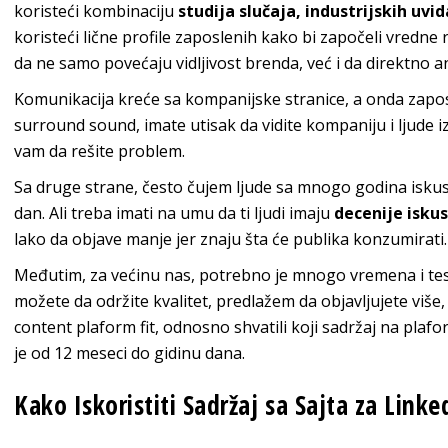
koristeći kombinaciju
studija slučaja, industrijskih uvi
koristeći lične profile zaposlenih kako bi započeli vredne
da ne samo povećaju vidljivost brenda, već i da direktno 
Komunikacija kreće sa kompanijske stranice, a onda zaposle
surround sound, imate utisak da vidite kompaniju i ljude i
vam da rešite problem.
Sa druge strane, često čujem ljude sa mnogo godina iskustv
dan. Ali treba imati na umu da ti ljudi imaju
decenije isku
lako da objave manje jer znaju šta će publika konzumirati
Međutim, za većinu nas, potrebno je mnogo vremena i testi
možete da održite kvalitet, predlažem da objavljujete više, 
content plaform fit, odnosno shvatili koji sadržaj na plaf
je od 12 meseci do gidinu dana.
Kako Iskoristiti Sadržaj sa Sajta za Linke