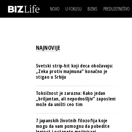
NOVO
U FOKUSU
BIZNIS
PREDUZETNIŠTVO
IZJAVA DANA
BIZNIS SCENA
VIDEO
REAL ESTATE
IZJAVA DANA
BIZNIS SCENA
BREND I KOMUNIKACI
VIDEO
REAL ESTATE
ESG & ENERGY
NAJNOVIJE
BREND I KOMUNIKACI
BANKE
ESG & ENERGY
OSIGURANJE
Svetski strip-hit koji deca obožavaju:
BANKE
„Zeka protiv majmuna“ konačno je
TECH I AI
stigao u Srbiju
OSIGURANJE
BIZNIS & SPORT
TECH I AI
Toksičnost je zarazna: Kako jedan
PULS REGIONA
„briljantan, ali nepodnošljiv“ zaposleni
BIZNIS & SPORT
može da uništi ceo tim
NOVO NA RAFU
PULS REGIONA
7 japanskih životnih filozofija koje
NOVO NA RAFU
mogu da vam pomognu da pobedite
lenjost i ostanete motivisani