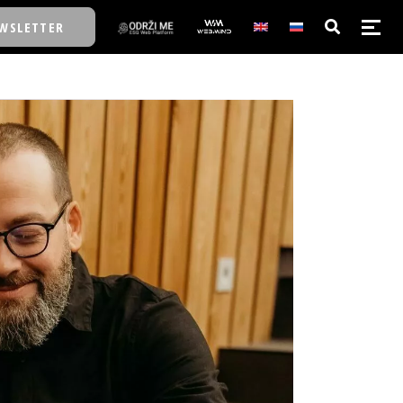
WSLETTER
E/SCHOOL
E/SCHOOL
A
A