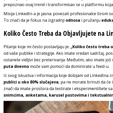
prepoznao ovaj trend i transformisao se u platformu koja
Misija LinkedIn-a je jasna: povezati profesionalce širom sve
To znači da je fokus na izgradnji
odnosa
i pružanju
eduka
Koliko Često Treba da Objavljujete na Li
Pitanje koje mi često postavljaju je:
„Koliko često treba o
od vaše publike i strategije. Ako imate vredan sadržaj, po
ostanete vidljivi bez preterivanja. Međutim, ako imate još 
puta dnevno
može vam pomoći da dominirate u feed-u.
Iz svog iskustva i informacija koje dobijam od LinkedIna 
publici u oko 80% slučajeva
, pa ne morate brinuti da će 
znači da imate prostora da testirate i eksperimentišete sa
snimcima, anketama, karusel postovima i tekstualn