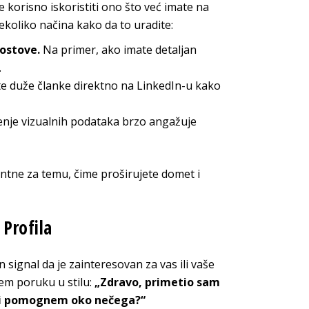
korisno iskoristiti ono što već imate na
ekoliko načina kako da to uradite:
ostove.
Na primer, ako imate detaljan
.
e duže članke direktno na LinkedIn-u kako
enje vizualnih podataka brzo angažuje
antne za temu, čime proširujete domet i
Profila
 signal da je zainteresovan za vas ili vaše
jem poruku u stilu:
„Zdravo, primetio sam
a ti pomognem oko nečega?“