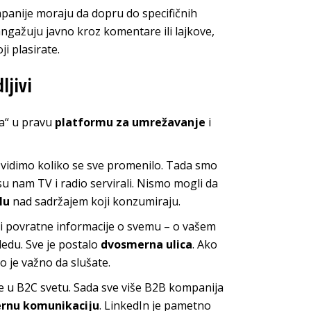
panije moraju da dopru do specifičnih
ngažuju javno kroz komentare ili lajkove,
ji plasirate.
ljivi
-a“ u pravu
platformu za umrežavanje
i
vidimo koliko se sve promenilo. Tada smo
 su nam TV i radio servirali. Nismo mogli da
lu
nad sadržajem koji konzumiraju.
ti povratne informacije o svemu – o vašem
ledu. Sve je postalo
dvosmerna ulica
. Ako
o je važno da slušate.
e u B2C svetu. Sada sve više B2B kompanija
ernu komunikaciju
. LinkedIn je pametno