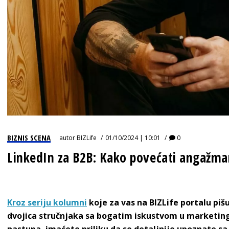
BIZNIS SCENA
autor
BIZLife
01/10/2024 | 10:01
0
LinkedIn za B2B: Kako povećati angažman 
Kroz seriju kolumni
koje za vas na BIZLife portalu piš
dvojica stručnjaka sa bogatim iskustvom u marketingu