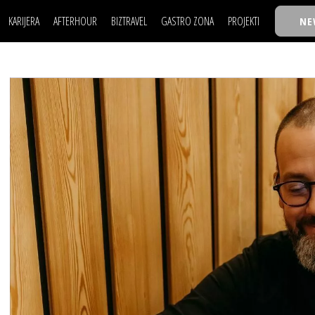
KARIJERA
AFTERHOUR
BIZTRAVEL
GASTRO ZONA
PROJEKTI
NE
POSAO
FILM I SCENA
NAJKOLEGA
LJUDI (HR)
KNJIGE
TASTY TALKS
POSAO
FILM I SCENA
NAJKOLEGA
JE
MOJ UGAO
AUTO SVET
30 ISPOD 30
LJUDI (HR)
KNJIGE
TASTY TALKS
USAVRŠAVANJE
STIL
BACK TO OFFIC
JE
MOJ UGAO
AUTO SVET
30 ISPOD 30
KNOW-HOW
WELLBEING
BIZBENDOVI
USAVRŠAVANJE
STIL
BACK TO OFFIC
BIZKOLEGIJUM
KNOW-HOW
WELLBEING
BIZBENDOVI
BMW BIZNIS LIG
BIZKOLEGIJUM
BIZLIFE WEEK
BMW BIZNIS LIG
IZJAVA GODINE
BIZLIFE WEEK
IZJAVA GODINE