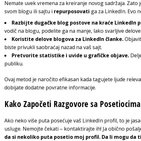
Nemate uvek vremena za kreiranje novog sadržaja. Zato je 
svom blogu ili sajtu i
repurposovati
ga za LinkedIn. Evo n
Razbijte dugačke blog postove na kraće LinkedIn p
vodič na blogu, podelite ga na manje, lako svarljive delove
Koristite delove blogova za LinkedIn članke.
Objavit
biste privukli saobraćaj nazad na vaš sajt.
Pretvorite statistike i uvide u grafičke objave.
Delj
publiku.
Ovaj metod je naročito efikasan kada tagujete ljude relev
dobijate dodatne povratne informacije.
Kako Započeti Razgovore sa Posetiocima 
Ako neko više puta posećuje vaš LinkedIn profil, to je jasan
usluge. Nemojte čekati – kontaktirajte ih! Ja obično pošal
da si nekoliko puta posetio moj profil. Da li mogu d