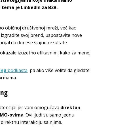
sa strategijama koje maksimalno
 tema je LinkedIn za B2B.
kao običnoj društvenoj mreži, već kao
 izgradite svoj brend, uspostavite nove
encijal da donese sjajne rezultate.
pokazale izuzetno efikasnim, kako za mene,
ing
podkasta
, pa ako više volite da gledate
formama.
ing
otencijal jer vam omogućava
direktan
CMO-ovima
. Ovi ljudi su samo jednu
direktnu interakciju sa njima.