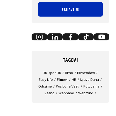
PRIJAVI SE
TAGOVI
30 Ispod 30
Bitno
Bizbendovi
Easy Life
Filmovi
HR
Izjava Dana
Odrzime
Poslovne Vesti
Putovanja
Važno
Wannabe
Webmind