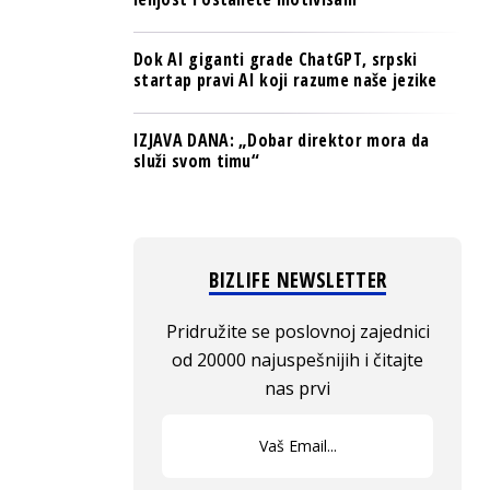
Dok AI giganti grade ChatGPT, srpski
startap pravi AI koji razume naše jezike
IZJAVA DANA: „Dobar direktor mora da
služi svom timu“
BIZLIFE NEWSLETTER
Pridružite se poslovnoj zajednici
od 20000 najuspešnijih i čitajte
nas prvi