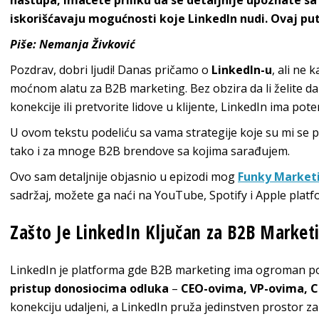
nastupa, imaćete priliku da se detaljnije upoznate 
iskorišćavaju mogućnosti koje LinkedIn nudi. Ovaj put
Piše: Nemanja Živković
Pozdrav, dobri ljudi! Danas pričamo o
LinkedIn-u
, ali ne 
moćnom alatu za B2B marketing. Bez obzira da li želite da
konekcije ili pretvorite lidove u klijente, LinkedIn ima pot
U ovom tekstu podeliću sa vama strategije koje su mi se 
tako i za mnoge B2B brendove sa kojima sarađujem.
Ovo sam detaljnije objasnio u epizodi mog
Funky Market
sadržaj, možete ga naći na YouTube, Spotify i Apple plat
Zašto Je LinkedIn Ključan za B2B Market
LinkedIn je platforma gde B2B marketing ima ogroman p
pristup donosiocima odluka
–
CEO-ovima, VP-ovima, 
konekciju udaljeni, a LinkedIn pruža jedinstven prostor za 