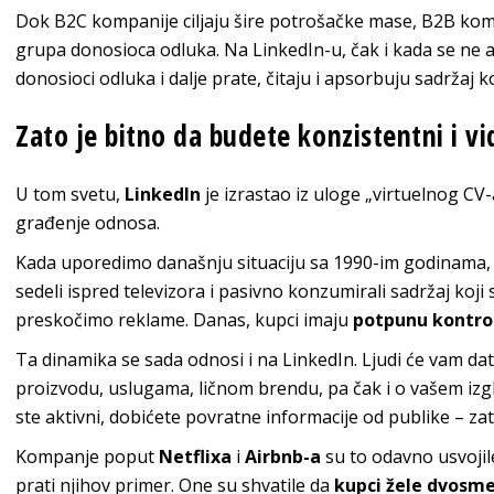
Dok B2C kompanije ciljaju šire potrošačke mase, B2B kom
grupa donosioca odluka. Na LinkedIn-u, čak i kada se ne a
donosioci odluka i dalje prate, čitaju i apsorbuju sadržaj ko
Zato je bitno da budete konzistentni i vid
U tom svetu,
LinkedIn
je izrastao iz uloge „virtuelnog CV
građenje odnosa.
Kada uporedimo današnju situaciju sa 1990-im godinama, 
sedeli ispred televizora i pasivno konzumirali sadržaj koji
preskočimo reklame.
Danas, kupci imaju
potpunu kontro
Ta dinamika se sada odnosi i na LinkedIn. Ljudi će vam da
proizvodu, uslugama, ličnom brendu, pa čak i o vašem izg
ste aktivni, dobićete povratne informacije od publike – zat
Kompanje poput
Netflixa
i
Airbnb-a
su to odavno usvojil
prati njihov primer. One su shvatile da
kupci žele dvosm