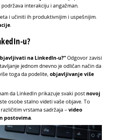
 podržava interakciju i angažman.
ta i učiniti ih produktivnijim i uspešnijim.
cije
.
nkedIn-u?
bjavljivati na LinkedIn-u?“
Odgovor zavisi
stavljanje jednom dnevno je odličan način da
više toga da podelite,
objavljivanje više
znam da LinkedIn prikazuje svaki post
novoj
iste osobe stalno videti vaše objave. To
 različitim vrstama sadržaja –
video
im postovima
.