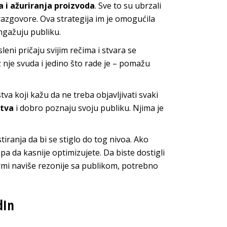
da i ažuriranja proizvoda
. Sve to su ubrzali
 razgovore. Ova strategija im je omogućila
angažuju publiku.
ni pričaju svijim rečima i stvara se
z nje svuda i jedino što rade je – pomažu
a koji kažu da ne treba objavljivati svaki
stva
i dobro poznaju svoju publiku. Njima je
.
ranja da bi se stiglo do tog nivoa. Ako
pa da kasnije optimizujete. Da biste dostigli
ormi naviše rezonije sa publikom, potrebno
dIn