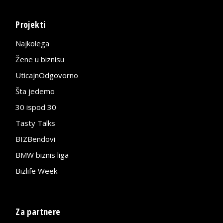
Projekti
Najkolega
Žene u biznisu
UticajnOdgovorno
Šta jedemo
30 ispod 30
Tasty Talks
BIZBendovi
BMW biznis liga
Bizlife Week
Za partnere