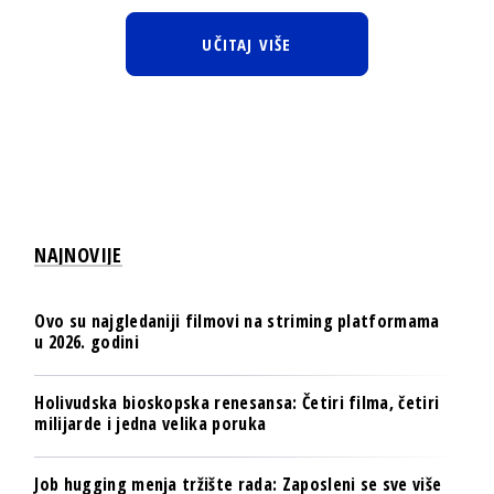
UČITAJ VIŠE
NAJNOVIJE
Ovo su najgledaniji filmovi na striming platformama
u 2026. godini
Holivudska bioskopska renesansa: Četiri filma, četiri
milijarde i jedna velika poruka
Job hugging menja tržište rada: Zaposleni se sve više