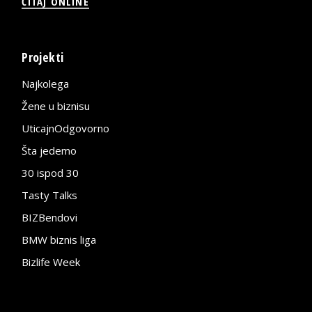
ČITAJ ONLINE
Projekti
Najkolega
Žene u biznisu
UticajnOdgovorno
Šta jedemo
30 ispod 30
Tasty Talks
BIZBendovi
BMW biznis liga
Bizlife Week