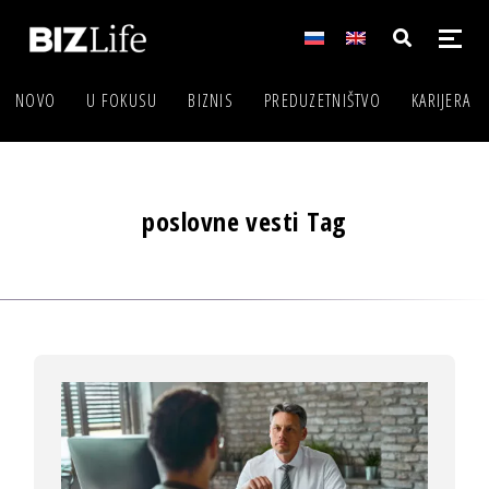
NOVO
U FOKUSU
BIZNIS
PREDUZETNIŠTVO
KARIJERA
poslovne vesti Tag