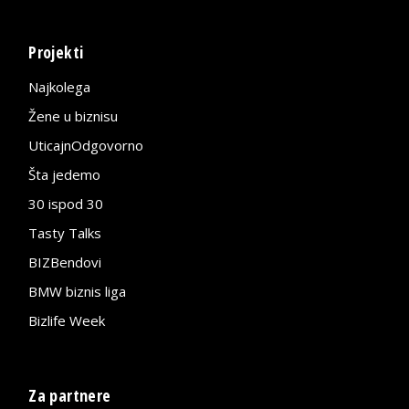
Projekti
Najkolega
Žene u biznisu
UticajnOdgovorno
Šta jedemo
30 ispod 30
Tasty Talks
BIZBendovi
BMW biznis liga
Bizlife Week
Za partnere