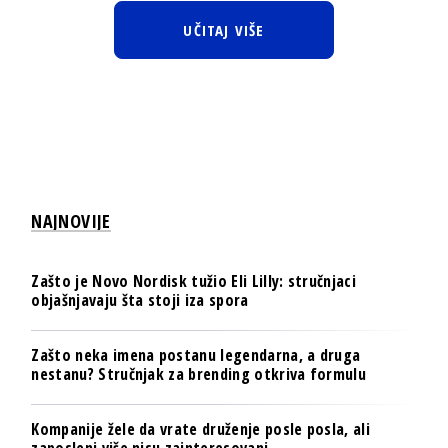
UČITAJ VIŠE
NAJNOVIJE
Zašto je Novo Nordisk tužio Eli Lilly: stručnjaci
objašnjavaju šta stoji iza spora
Zašto neka imena postanu legendarna, a druga
nestanu? Stručnjak za brending otkriva formulu
Kompanije žele da vrate druženje posle posla, ali
zaposleni više nisu zainteresovani