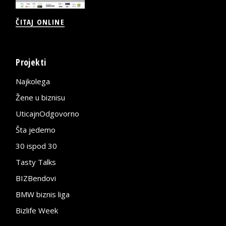
ČITAJ ONLINE
Projekti
Najkolega
Žene u biznisu
UticajnOdgovorno
Šta jedemo
30 ispod 30
Tasty Talks
BIZBendovi
BMW biznis liga
Bizlife Week