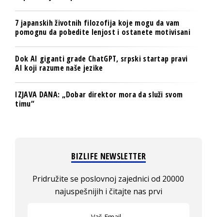
7 japanskih životnih filozofija koje mogu da vam
pomognu da pobedite lenjost i ostanete motivisani
Dok AI giganti grade ChatGPT, srpski startap pravi
AI koji razume naše jezike
IZJAVA DANA: „Dobar direktor mora da služi svom
timu“
BIZLIFE NEWSLETTER
Pridružite se poslovnoj zajednici od 20000
najuspešnijih i čitajte nas prvi