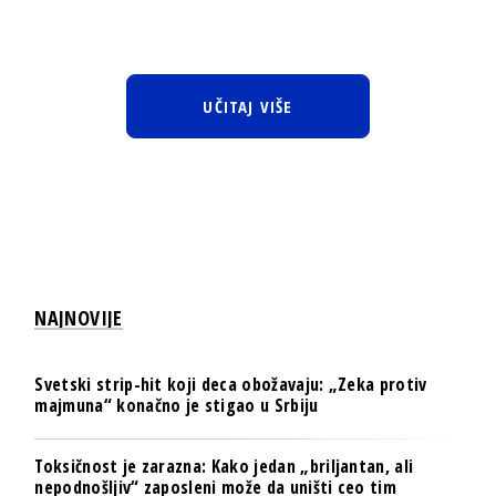
UČITAJ VIŠE
NAJNOVIJE
Svetski strip-hit koji deca obožavaju: „Zeka protiv
majmuna“ konačno je stigao u Srbiju
Toksičnost je zarazna: Kako jedan „briljantan, ali
nepodnošljiv“ zaposleni može da uništi ceo tim