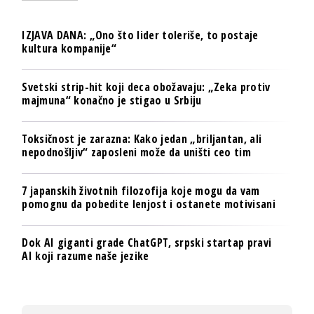
IZJAVA DANA: „Ono što lider toleriše, to postaje
kultura kompanije“
Svetski strip-hit koji deca obožavaju: „Zeka protiv
majmuna“ konačno je stigao u Srbiju
Toksičnost je zarazna: Kako jedan „briljantan, ali
nepodnošljiv“ zaposleni može da uništi ceo tim
7 japanskih životnih filozofija koje mogu da vam
pomognu da pobedite lenjost i ostanete motivisani
Dok AI giganti grade ChatGPT, srpski startap pravi
AI koji razume naše jezike