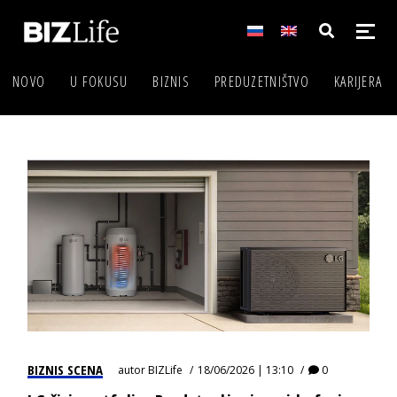
NOVO
U FOKUSU
BIZNIS
PREDUZETNIŠTVO
KARIJERA
BIZNIS SCENA
autor
BIZLife
18/06/2026 | 13:10
0