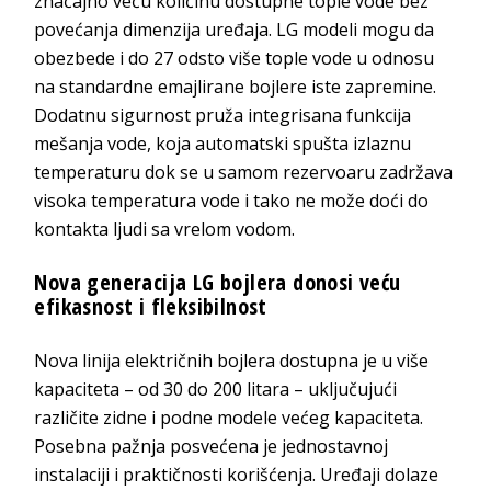
značajno veću količinu dostupne tople vode bez
povećanja dimenzija uređaja. LG modeli mogu da
obezbede i do 27 odsto više tople vode u odnosu
na standardne emajlirane bojlere iste zapremine.
Dodatnu sigurnost pruža integrisana funkcija
mešanja vode, koja automatski spušta izlaznu
temperaturu dok se u samom rezervoaru zadržava
visoka temperatura vode i tako ne može doći do
kontakta ljudi sa vrelom vodom.
Nova generacija LG bojlera donosi veću
efikasnost i fleksibilnost
Nova linija električnih bojlera dostupna je u više
kapaciteta – od 30 do 200 litara – uključujući
različite zidne i podne modele većeg kapaciteta.
Posebna pažnja posvećena je jednostavnoj
instalaciji i praktičnosti korišćenja. Uređaji dolaze