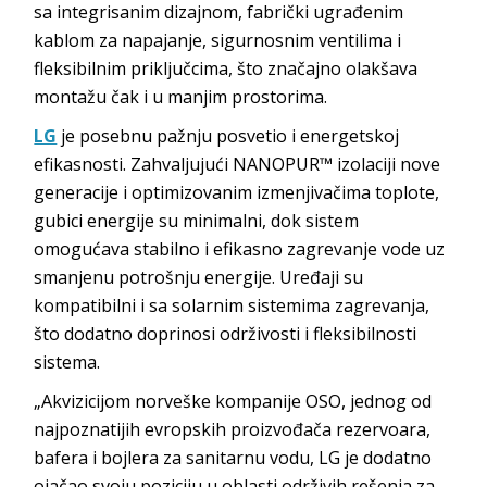
sa integrisanim dizajnom, fabrički ugrađenim
kablom za napajanje, sigurnosnim ventilima i
fleksibilnim priključcima, što značajno olakšava
montažu čak i u manjim prostorima.
LG
je posebnu pažnju posvetio i energetskoj
efikasnosti. Zahvaljujući NANOPUR™ izolaciji nove
generacije i optimizovanim izmenjivačima toplote,
gubici energije su minimalni, dok sistem
omogućava stabilno i efikasno zagrevanje vode uz
smanjenu potrošnju energije. Uređaji su
kompatibilni i sa solarnim sistemima zagrevanja,
što dodatno doprinosi održivosti i fleksibilnosti
sistema.
„Akvizicijom norveške kompanije OSO, jednog od
najpoznatijih evropskih proizvođača rezervoara,
bafera i bojlera za sanitarnu vodu, LG je dodatno
ojačao svoju poziciju u oblasti održivih rešenja za