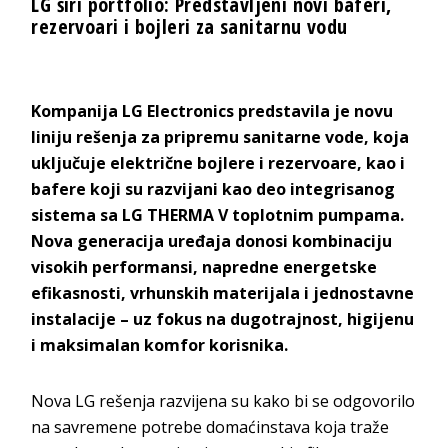
LG širi portfolio: Predstavljeni novi baferi,
rezervoari i bojleri za sanitarnu vodu
Kompanija LG Electronics predstavila je novu
liniju rešenja za pripremu sanitarne vode, koja
uključuje električne bojlere i rezervoare, kao i
bafere koji su razvijani kao deo integrisanog
sistema sa LG THERMA V toplotnim pumpama.
Nova generacija uređaja donosi kombinaciju
visokih performansi, napredne energetske
efikasnosti, vrhunskih materijala i jednostavne
instalacije – uz fokus na dugotrajnost, higijenu
i maksimalan komfor korisnika.
Nova LG rešenja razvijena su kako bi se odgovorilo
na savremene potrebe domaćinstava koja traže