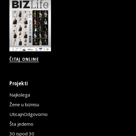
ČITAJ ONLINE
Projekti
Najkolega
Žene u biznisu
UticajnOdgovorno
Šta jedemo
30 ispod 30