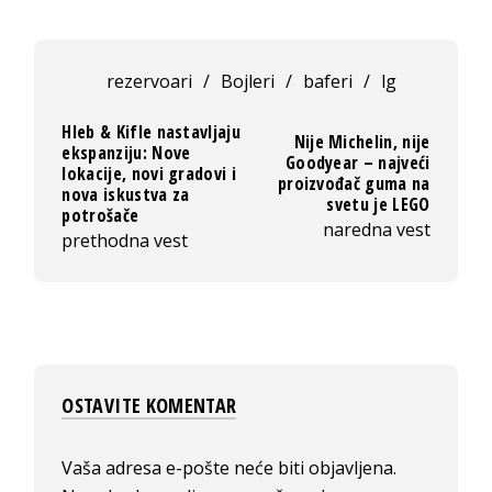
rezervoari
/
Bojleri
/
baferi
/
lg
Hleb & Kifle nastavljaju
Nije Michelin, nije
ekspanziju: Nove
Goodyear – najveći
lokacije, novi gradovi i
proizvođač guma na
nova iskustva za
svetu je LEGO
potrošače
naredna vest
prethodna vest
OSTAVITE KOMENTAR
Vaša adresa e-pošte neće biti objavljena.