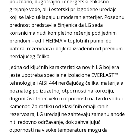
pouzdano, dugotrajno i energetski efikasno
grejanje vode, ali i estetski prilagođene uređaje
koji se lako uklapaju u moderan enterijer. Posebnu
prednost predstavlja činjenica da LG sada
korisnicima nudi kompletno rešenje pod jednim
brendom – od THERMA V toplotnih pumpi do
bafera, rezervoara i bojlera izrađenih od premium
nerđajućeg čelika.
Jedna od ključnih karakteristika novih LG bojlera
jeste upotreba specijalne izolacione EVERLAST™
tehnologije i AISI 444 nerđajućeg čelika, materijala
poznatog po izuzetnoj otpornosti na koroziju,
dugom životnom veku i otpornosti na tvrdu vodu i
kamenac. Za razliku od klasičnih emajliranih
rezervoara, LG uređaji ne zahtevaju zamenu anode
niti redovno održavanje, dok zahvaljujući
otpornosti na visoke temperature mogu da