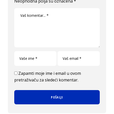
Neophodna polja su označena
*
Zapamti moje ime i email u ovom
pretraživaču za sledeći komentar.