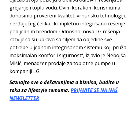
grejanje i toplu vodu. Ovim korakom korisnicima
donosimo provereni kvalitet, vrhunsku tehnologiju
nerđajućeg čelika i kompletno integrisano rešenje
pod jednim brendom. Odnosno, nova LG rešenja
razvijena su upravo sa ciljem da objedine sve
potrebe u jednom integrisanom sistemu koji pruža
maksimalan komfor i sigurnost“, izjavio je Nebojša
Mišić, menadžer prodaje za toplotne pumpe u
kompaniji LG.
Saznajte sve o dešavanjima u biznisu, budite u
toku sa lifestyle temama.
PRIJAVITE SE NA NAŠ
NEWSLETTER