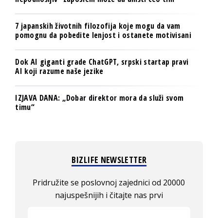
7 japanskih životnih filozofija koje mogu da vam
pomognu da pobedite lenjost i ostanete motivisani
Dok AI giganti grade ChatGPT, srpski startap pravi
AI koji razume naše jezike
IZJAVA DANA: „Dobar direktor mora da služi svom
timu“
BIZLIFE NEWSLETTER
Pridružite se poslovnoj zajednici od 20000
najuspešnijih i čitajte nas prvi