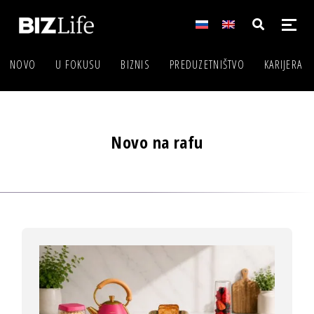
NOVO
U FOKUSU
BIZNIS
PREDUZETNIŠTVO
KARIJERA
Novo na rafu