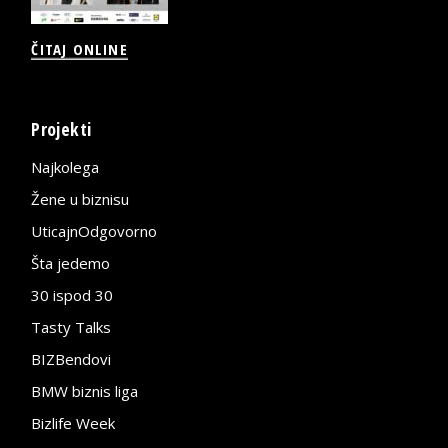
ČITAJ ONLINE
Projekti
Najkolega
Žene u biznisu
UticajnOdgovorno
Šta jedemo
30 ispod 30
Tasty Talks
BIZBendovi
BMW biznis liga
Bizlife Week