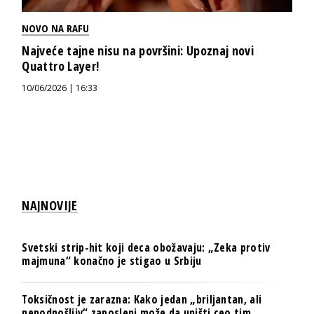
NOVO NA RAFU
Najveće tajne nisu na površini: Upoznaj novi
Quattro Layer!
10/06/2026 | 16:33
NAJNOVIJE
Svetski strip-hit koji deca obožavaju: „Zeka protiv
majmuna“ konačno je stigao u Srbiju
Toksičnost je zarazna: Kako jedan „briljantan, ali
nepodnošljiv“ zaposleni može da uništi ceo tim