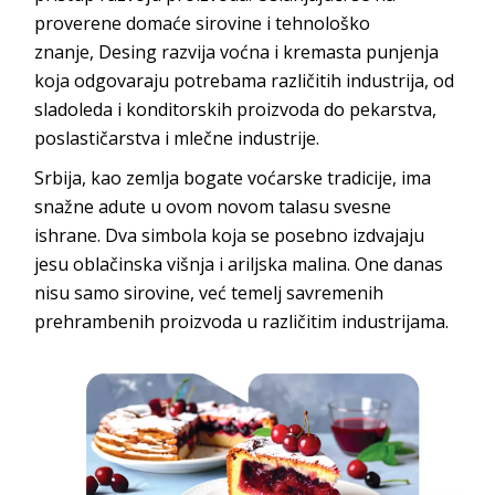
proverene domaće sirovine i tehnološko
znanje,
Desing
razvija voćna i kremasta punjenja
koja odgovaraju potrebama različitih industrija, od
sladoleda i konditorskih proizvoda do pekarstva,
poslastičarstva i mlečne i
ndustrije.
Srbija, kao zemlja bogate voćarske tradicije, ima
snažne adute u ovom novom talasu svesne
ishrane. Dva simbola koja se posebno izdvajaju
jesu oblačinska višnja i ariljska malina. One danas
nisu samo sirovine, već temelj savremenih
prehrambenih proizvoda u različitim ind
ustrijama.