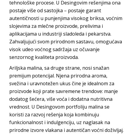
tehnološke procese. U
Desingovim
rešenjima ona
postaje više od sastojka – postaje garant
autentičnosti u punjenjima visokog briksa, voćnim
slojevima za mlečne proizvode, prelivima i
aplikacijama u industriji sladoleda i pekarstva.
Zahvaljujući svom prirodnom sastavu, omogućava
visok udeo voćnog sadržaja uz očuvanje
senzornog kvaliteta
proizvoda.
Ariljska malina, sa druge strane, nosi snažan
premijum potencijal. Njena prirodna aroma,
svežina i uravnotežen ukus čine je idealnom za
proizvode koji prate savremene trendove: manje
dodatog šećera, više voća i dodatna nutritivna
vrednost. U
Desingovom
portfoliju malina se
koristi za razvoj rešenja koja kombinuju
funkcionalnost i indulgenciju, uz naglasak na
prirodne izvore vlakana i autentičan voćni
doživljaj.