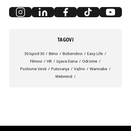
TAGOVI
30 Ispod 30
Bitno
Bizbendovi
Easy Life
Filmovi
HR
Izjava Dana
Odrzime
Poslovne Vesti
Putovanja
Važno
Wannabe
Webmind