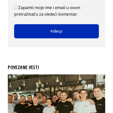
Zapamti moje ime i email u ovom
pretraživaču za sledeći komentar.
POVEZANE VESTI