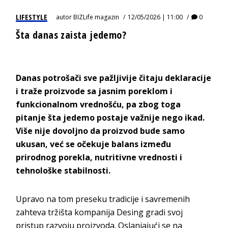
LIFESTYLE
autor
BIZLife magazin
12/05/2026 | 11:00
0
Šta danas zaista jedemo?
D
anas potrošači sve pažljivije čitaju deklaracije
i traže proizvode sa jasnim poreklom i
funkcionalnom vrednošću, pa zbog toga
pitanje šta jedemo postaje važnije nego ikad.
Više nije dovoljno da proizvod bude samo
ukusan, već se očekuje balans između
prirodnog porekla, nutritivne vrednosti i
tehnološke st
abilnosti.
Upravo na tom preseku tradicije i savremenih
zahteva tržišta kompanija
Desing
gradi svoj
pristup razvoju proizvoda. Oslanjajući se na