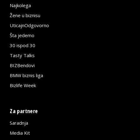
Najkolega
Žene u biznisu
UticajnOdgovorno
Šta jedemo
30 ispod 30
Tasty Talks
BIZBendovi
BMW biznis liga
Bizlife Week
Za partnere
Saradnja
Media Kit