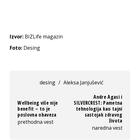
Izvor:
BIZLife magazin
Foto:
Desing
desing
/
Aleksa Janjušević
Andre Agasi i
Wellbeing više nije
SILVERCREST: Pametna
benefit – to je
tehnologija kao tajni
poslovna obaveza
sastojak zdravog
života
prethodna vest
naredna vest