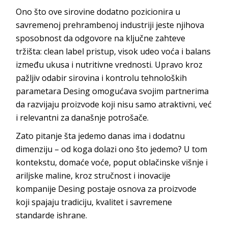
Ono što ove sirovine dodatno pozicionira u
savremenoj prehrambenoj industriji jeste njihova
sposobnost da odgovore na ključne zahteve
tržišta:
clean label
pristup, visok udeo voća i balans
između ukusa i nutritivne vrednosti. Upravo kroz
pažljiv odabir sirovina i kontrolu tehnoloških
parametara
Desing
omogućava svojim partnerima
da razvijaju proizvode koji nisu samo atraktivni, već
i relevantni za današnje
potrošače.
Zato pitanje šta jedemo danas ima i dodatnu
dimenziju – od koga dolazi ono što jedemo? U tom
kontekstu, domaće voće, poput oblačinske višnje i
ariljske maline, kroz stručnost i inovacije
kompanije
Desing
postaje osnova za proizvode
koji spajaju tradiciju, kvalitet i savremene
standarde
ishrane.