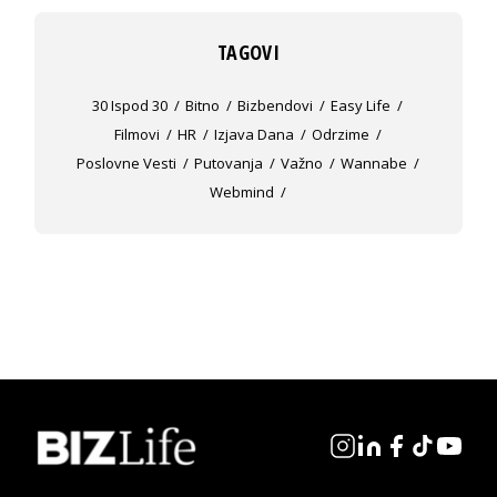
TAGOVI
30 Ispod 30
Bitno
Bizbendovi
Easy Life
Filmovi
HR
Izjava Dana
Odrzime
Poslovne Vesti
Putovanja
Važno
Wannabe
Webmind