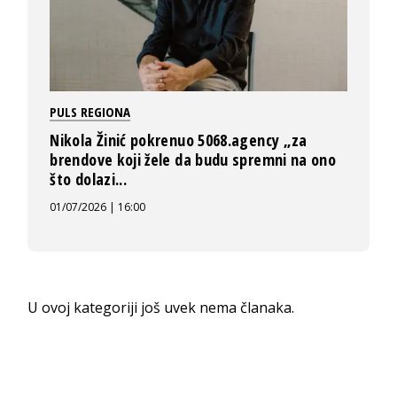
PULS REGIONA
Nikola Žinić pokrenuo 5068.agency „za
brendove koji žele da budu spremni na ono
što dolazi...
01/07/2026 | 16:00
U ovoj kategoriji još uvek nema članaka.