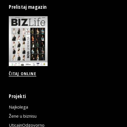
Prelistaj magazin
ČITAJ ONLINE
Projekti
Najkolega
Žene u biznisu
UticajnOdgovorno