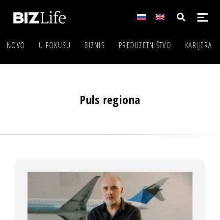
NOVO
U FOKUSU
BIZNIS
PREDUZETNIŠTVO
KARIJERA
Puls regiona