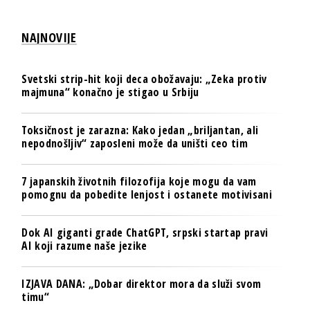
NAJNOVIJE
Svetski strip-hit koji deca obožavaju: „Zeka protiv
majmuna“ konačno je stigao u Srbiju
Toksičnost je zarazna: Kako jedan „briljantan, ali
nepodnošljiv“ zaposleni može da uništi ceo tim
7 japanskih životnih filozofija koje mogu da vam
pomognu da pobedite lenjost i ostanete motivisani
Dok AI giganti grade ChatGPT, srpski startap pravi
AI koji razume naše jezike
IZJAVA DANA: „Dobar direktor mora da služi svom
timu“