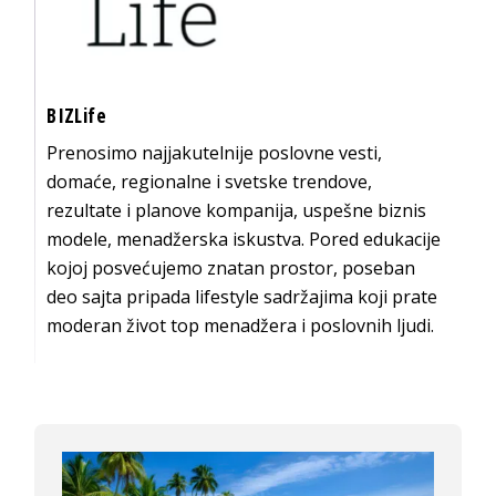
BIZLife
Prenosimo najjakutelnije poslovne vesti,
domaće, regionalne i svetske trendove,
rezultate i planove kompanija, uspešne biznis
modele, menadžerska iskustva. Pored edukacije
kojoj posvećujemo znatan prostor, poseban
deo sajta pripada lifestyle sadržajima koji prate
moderan život top menadžera i poslovnih ljudi.