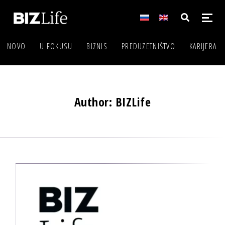
NOVO
U FOKUSU
BIZNIS
PREDUZETNIŠTVO
KARIJERA
Author: BIZLife