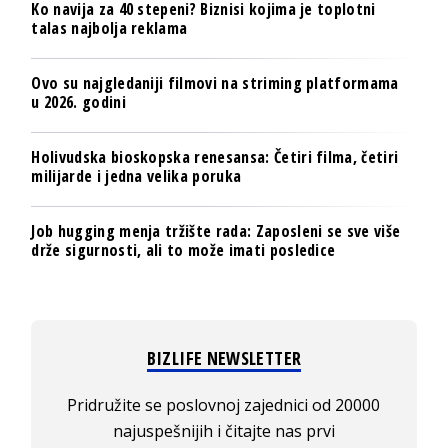
Ko navija za 40 stepeni? Biznisi kojima je toplotni
talas najbolja reklama
Ovo su najgledaniji filmovi na striming platformama
u 2026. godini
Holivudska bioskopska renesansa: Četiri filma, četiri
milijarde i jedna velika poruka
Job hugging menja tržište rada: Zaposleni se sve više
drže sigurnosti, ali to može imati posledice
BIZLIFE NEWSLETTER
Pridružite se poslovnoj zajednici od 20000
najuspešnijih i čitajte nas prvi