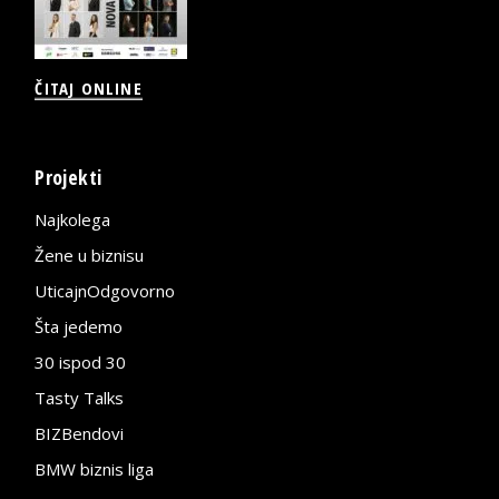
ČITAJ ONLINE
Projekti
Najkolega
Žene u biznisu
UticajnOdgovorno
Šta jedemo
30 ispod 30
Tasty Talks
BIZBendovi
BMW biznis liga