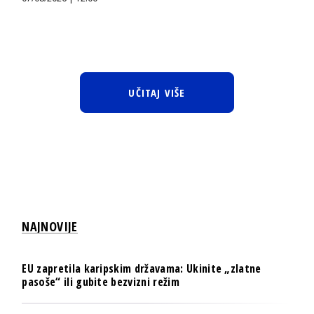
UČITAJ VIŠE
NAJNOVIJE
EU zapretila karipskim državama: Ukinite „zlatne
pasoše“ ili gubite bezvizni režim