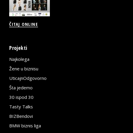
ČITAJ ONLINE
Projekti
Najkolega
Žene u biznisu
UticajnOdgovorno
Šta jedemo
30 ispod 30
Tasty Talks
BIZBendovi
BMW biznis liga