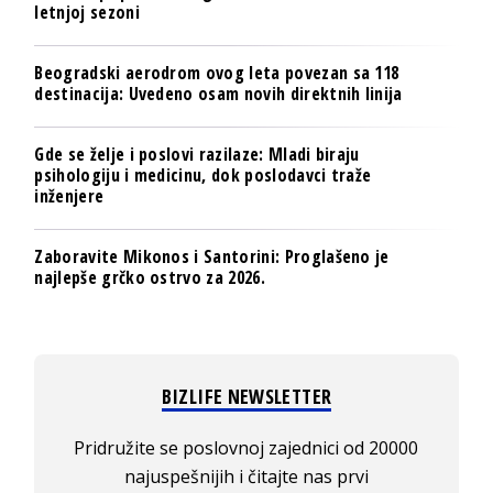
letnjoj sezoni
Beogradski aerodrom ovog leta povezan sa 118
destinacija: Uvedeno osam novih direktnih linija
Gde se želje i poslovi razilaze: Mladi biraju
psihologiju i medicinu, dok poslodavci traže
inženjere
Zaboravite Mikonos i Santorini: Proglašeno je
najlepše grčko ostrvo za 2026.
BIZLIFE NEWSLETTER
Pridružite se poslovnoj zajednici od 20000
najuspešnijih i čitajte nas prvi