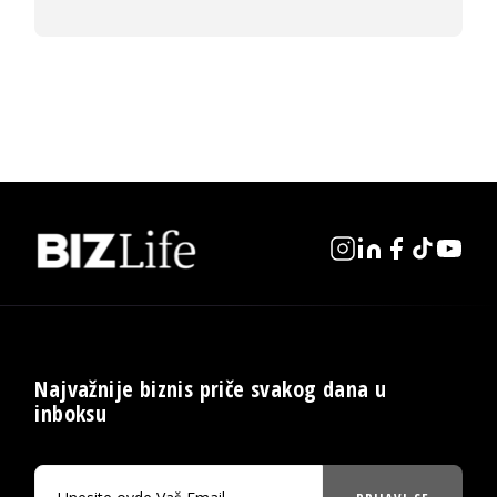
Najvažnije biznis priče svakog dana u
inboksu