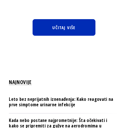
UČITAJ VIŠE
NAJNOVIJE
Leto bez neprijatnih iznenađenja: Kako reagovati na
prve simptome urinarne infekcije
Kada nebo postane najprometnije: Šta očekivati i
kako se pripremiti za gužve na aerodromima u