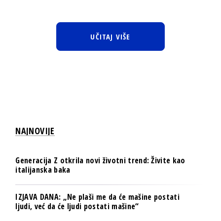
UČITAJ VIŠE
NAJNOVIJE
Generacija Z otkrila novi životni trend: Živite kao
italijanska baka
IZJAVA DANA: „Ne plaši me da će mašine postati
ljudi, već da će ljudi postati mašine“