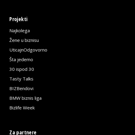
Projekti
Najkolega
Žene u biznisu
UticajnOdgovorno
Šta jedemo
30 ispod 30
Tasty Talks
BIZBendovi
BMW biznis liga
Bizlife Week
Za partnere