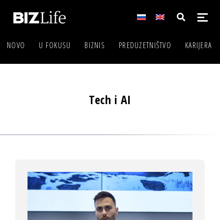
NOVO
U FOKUSU
BIZNIS
PREDUZETNIŠTVO
KARIJERA
Tech i AI