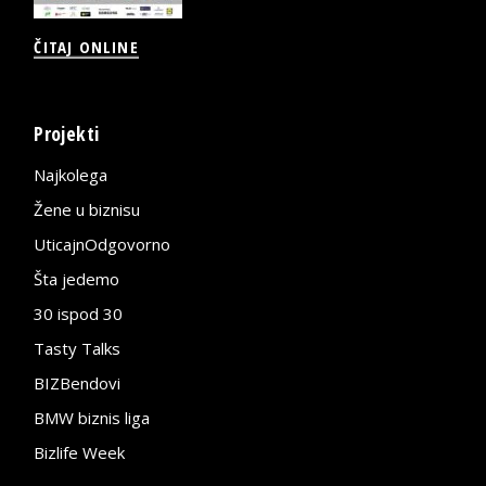
ČITAJ ONLINE
Projekti
Najkolega
Žene u biznisu
UticajnOdgovorno
Šta jedemo
30 ispod 30
Tasty Talks
BIZBendovi
BMW biznis liga
Bizlife Week