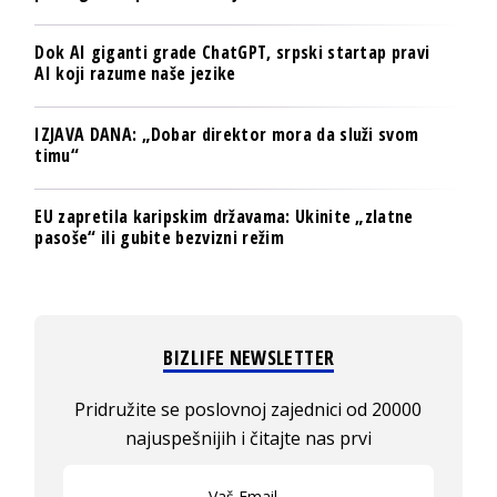
Dok AI giganti grade ChatGPT, srpski startap pravi
AI koji razume naše jezike
IZJAVA DANA: „Dobar direktor mora da služi svom
timu“
EU zapretila karipskim državama: Ukinite „zlatne
pasoše“ ili gubite bezvizni režim
BIZLIFE NEWSLETTER
Pridružite se poslovnoj zajednici od 20000
najuspešnijih i čitajte nas prvi