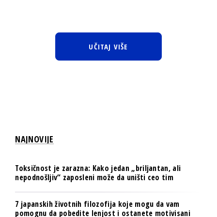
UČITAJ VIŠE
NAJNOVIJE
Toksičnost je zarazna: Kako jedan „briljantan, ali
nepodnošljiv“ zaposleni može da uništi ceo tim
7 japanskih životnih filozofija koje mogu da vam
pomognu da pobedite lenjost i ostanete motivisani