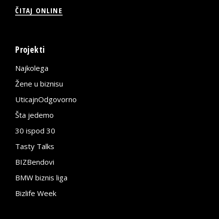
ČITAJ ONLINE
Projekti
Najkolega
Žene u biznisu
UticajnOdgovorno
Šta jedemo
30 ispod 30
Tasty Talks
BIZBendovi
BMW biznis liga
Bizlife Week