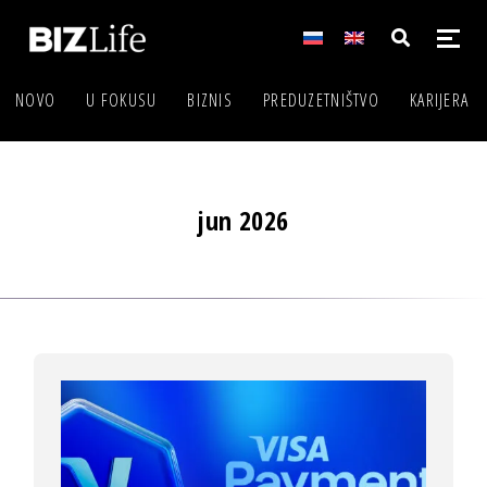
NOVO
U FOKUSU
BIZNIS
PREDUZETNIŠTVO
KARIJERA
jun 2026