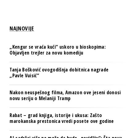
NAJNOVIJE
„Kengur se vraća kući“ uskoro u bioskopima:
Objavljen trejler za novu komediju
Tanja Bošković ovogodišnja dobitnica nagrade
„Pavle Vuisić“
Nakon neuspešnog filma, Amazon ove jeseni donosi
novu seriju o Melaniji Tramp
Rabat – grad knjiga, istorije i ukusa: Zašto
marokanska prestonica vredi posete ove godine
AI sadržaj više ne može da bude „nevidljiv“: Šta nova