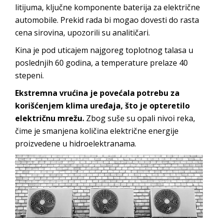
litijuma, ključne komponente baterija za električne
automobile. Prekid rada bi mogao dovesti do rasta
cena sirovina, upozorili su analitičari.
Kina je pod uticajem najgoreg toplotnog talasa u
poslednjih 60 godina, a temperature prelaze 40
stepeni.
Ekstremna vrućina je povećala potrebu za
korišćenjem klima uređaja, što je opteretilo
električnu mrežu.
Zbog suše su opali nivoi reka,
čime je smanjena količina električne energije
proizvedene u hidroelektranama.