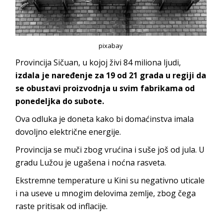
pixabay
Provincija Sičuan, u kojoj živi 84 miliona ljudi,
izdala je naređenje za 19 od 21 grada u regiji da
se obustavi proizvodnja u svim fabrikama od
ponedeljka do subote.
Ova odluka je doneta kako bi domaćinstva imala
dovoljno električne energije.
Provincija se muči zbog vrućina i suše još od jula. U
gradu Lužou je ugašena i noćna rasveta.
Ekstremne temperature u Kini su negativno uticale
i na useve u mnogim delovima zemlje, zbog čega
raste pritisak od inflacije.