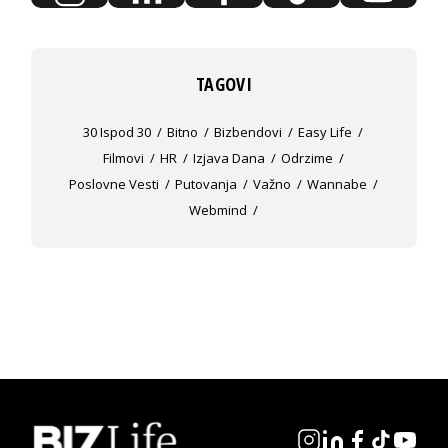
TAGOVI
30 Ispod 30
Bitno
Bizbendovi
Easy Life
Filmovi
HR
Izjava Dana
Odrzime
Poslovne Vesti
Putovanja
Važno
Wannabe
Webmind