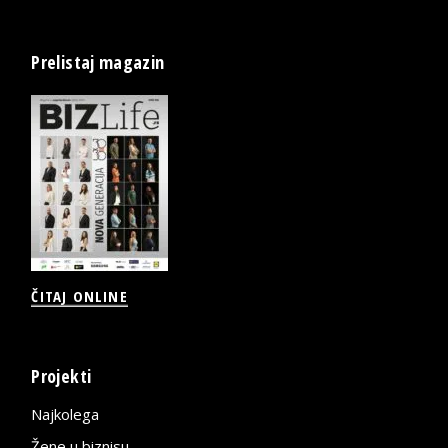
Prelistaj magazin
ČITAJ ONLINE
Projekti
Najkolega
Žene u biznisu