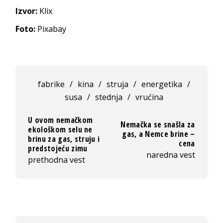
Izvor:
Klix
Foto:
Pixabay
fabrike
/
kina
/
struja
/
energetika
/
susa
/
stednja
/
vrućina
U ovom nemačkom
Nemačka se snašla za
ekološkom selu ne
gas, a Nemce brine –
brinu za gas, struju i
cena
predstojeću zimu
naredna vest
prethodna vest