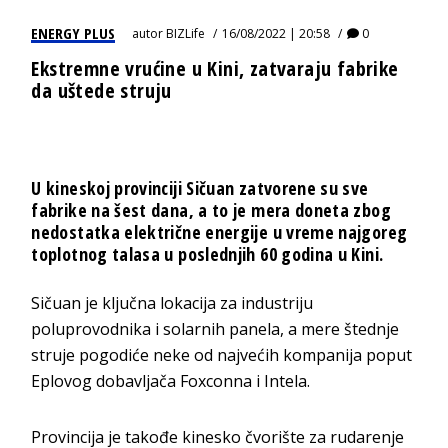
ENERGY PLUS
autor
BIZLife
16/08/2022 | 20:58
0
Ekstremne vrućine u Kini, zatvaraju fabrike
da uštede struju
U kineskoj provinciji Sičuan zatvorene su sve
fabrike na šest dana, a to je mera doneta zbog
nedostatka električne energije u vreme najgoreg
toplotnog talasa u poslednjih 60 godina u Kini.
Sičuan je ključna lokacija za industriju
poluprovodnika i solarnih panela, a mere štednje
struje pogodiće neke od najvećih kompanija poput
Eplovog dobavljača Foxconna i Intela.
Provincija je takođe kinesko čvorište za rudarenje