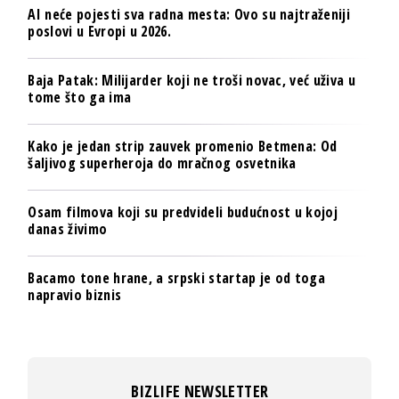
AI neće pojesti sva radna mesta: Ovo su najtraženiji
poslovi u Evropi u 2026.
Baja Patak: Milijarder koji ne troši novac, već uživa u
tome što ga ima
Kako je jedan strip zauvek promenio Betmena: Od
šaljivog superheroja do mračnog osvetnika
Osam filmova koji su predvideli budućnost u kojoj
danas živimo
Bacamo tone hrane, a srpski startap je od toga
napravio biznis
BIZLIFE NEWSLETTER