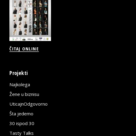
ČITAJ ONLINE
Projekti
Najkolega
Žene u biznisu
UticajnOdgovorno
Šta jedemo
30 ispod 30
Tasty Talks