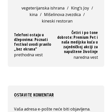
vegeterijanska ishrana
/
King’s Joy
/
kina
/
Mišelinova zvezdica
/
kineski restoran
Četiri i po tone
Telefoni ostaju u
dobrote: Premium Pet i
džepovima: Poznati
naša medijska kuća u
festival uvodi pravilo
zajedničkoj akciji za
„bez ekrana“
napuštene životinje
prethodna vest
naredna vest
OSTAVITE KOMENTAR
Vaša adresa e-pošte neće biti objavljena.