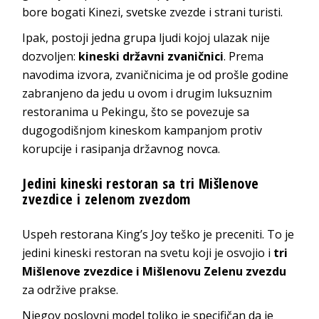
bore bogati Kinezi, svetske zvezde i strani turisti.
Ipak, postoji jedna grupa ljudi kojoj ulazak nije
dozvoljen:
kineski državni zvaničnici
. Prema
navodima izvora, zvaničnicima je od prošle godine
zabranjeno da jedu u ovom i drugim luksuznim
restoranima u Pekingu, što se povezuje sa
dugogodišnjom kineskom kampanjom protiv
korupcije i rasipanja državnog novca.
Jedini kineski restoran sa tri Mišlenove
zvezdice i zelenom zvezdom
Uspeh restorana King’s Joy teško je preceniti. To je
jedini kineski restoran na svetu koji je osvojio i
tri
Mišlenove zvezdice i Mišlenovu Zelenu zvezdu
za održive prakse.
Njegov poslovni model toliko je specifičan da je