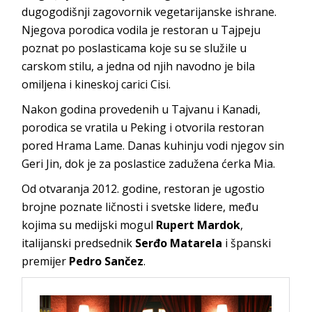
dugogodišnji zagovornik vegetarijanske ishrane.
Njegova porodica vodila je restoran u Tajpeju
poznat po poslasticama koje su se služile u
carskom stilu, a jedna od njih navodno je bila
omiljena i kineskoj carici Cisi.
Nakon godina provedenih u Tajvanu i Kanadi,
porodica se vratila u Peking i otvorila restoran
pored Hrama Lame. Danas kuhinju vodi njegov sin
Geri Jin, dok je za poslastice zadužena ćerka Mia.
Od otvaranja 2012. godine, restoran je ugostio
brojne poznate ličnosti i svetske lidere, među
kojima su medijski mogul
Rupert Mardok
,
italijanski predsednik
Serđo Matarela
i španski
premijer
Pedro Sančez
.