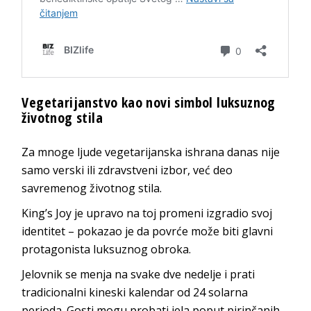
Vegetarijanstvo kao novi simbol luksuznog
životnog stila
Za mnoge ljude vegetarijanska ishrana danas nije
samo verski ili zdravstveni izbor, već deo
savremenog životnog stila.
King’s Joy je upravo na toj promeni izgradio svoj
identitet – pokazao je da povrće može biti glavni
protagonista luksuznog obroka.
Jelovnik se menja na svake dve nedelje i prati
tradicionalni kineski kalendar od 24 solarna
perioda. Gosti mogu probati jela poput pirinčanih