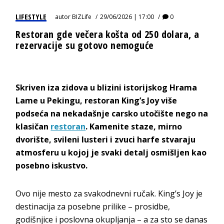
LIFESTYLE
autor
BIZLife
29/06/2026 | 17:00
0
Restoran gde večera košta od 250 dolara, a
rezervacije su gotovo nemoguće
Skriven iza zidova u blizini istorijskog Hrama
Lame u Pekingu, restoran King’s Joy više
podseća na nekadašnje carsko utočište nego na
klasičan
restoran
. Kamenite staze, mirno
dvorište, svileni lusteri i zvuci harfe stvaraju
atmosferu u kojoj je svaki detalj osmišljen kao
posebno iskustvo.
Ovo nije mesto za svakodnevni ručak. King’s Joy je
destinacija za posebne prilike – prosidbe,
godišnjice i poslovna okupljanja – a za sto se danas