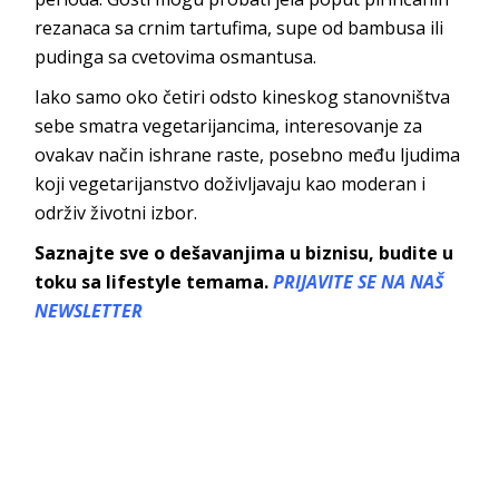
rezanaca sa crnim tartufima, supe od bambusa ili
pudinga sa cvetovima osmantusa.
Iako samo oko četiri odsto kineskog stanovništva
sebe smatra vegetarijancima, interesovanje za
ovakav način ishrane raste, posebno među ljudima
koji vegetarijanstvo doživljavaju kao moderan i
održiv životni izbor.
Saznajte sve o dešavanjima u biznisu, budite u
toku sa lifestyle temama.
PRIJAVITE SE NA NAŠ
NEWSLETTER