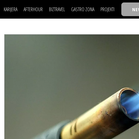
KARIJERA
AFTERHOUR
BIZTRAVEL
GASTRO ZONA
PROJEKTI
NE
POSAO
FILM I SCENA
NAJKOLEGA
LJUDI (HR)
KNJIGE
TASTY TALKS
POSAO
FILM I SCENA
NAJKOLEGA
JE
MOJ UGAO
AUTO SVET
30 ISPOD 30
LJUDI (HR)
KNJIGE
TASTY TALKS
USAVRŠAVANJE
STIL
BACK TO OFFIC
JE
MOJ UGAO
AUTO SVET
30 ISPOD 30
KNOW-HOW
WELLBEING
BIZBENDOVI
USAVRŠAVANJE
STIL
BACK TO OFFIC
BIZKOLEGIJUM
KNOW-HOW
WELLBEING
BIZBENDOVI
BMW BIZNIS LIG
BIZKOLEGIJUM
BIZLIFE WEEK
BMW BIZNIS LIG
IZJAVA GODINE
BIZLIFE WEEK
IZJAVA GODINE