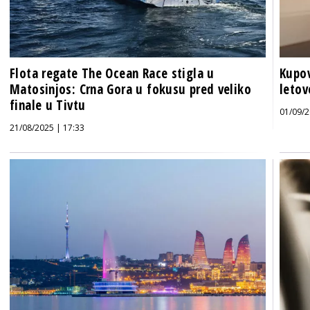
Flota regate The Ocean Race stigla u
Kupov
Matosinjos: Crna Gora u fokusu pred veliko
letov
finale u Tivtu
01/09/2
21/08/2025 | 17:33