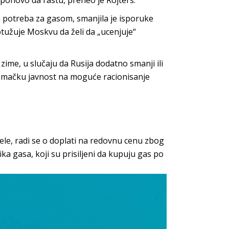
ponovo da rastu, preneo je Rojters.
ih potreba za gasom, smanjila je isporuke
užuje Moskvu da želi da „ucenjuje“
ime, u slučaju da Rusija dodatno smanji ili
nemačku javnost na moguće racionisanje
ele, radi se o doplati na redovnu cenu zbog
ka gasa, koji su prisiljeni da kupuju gas po