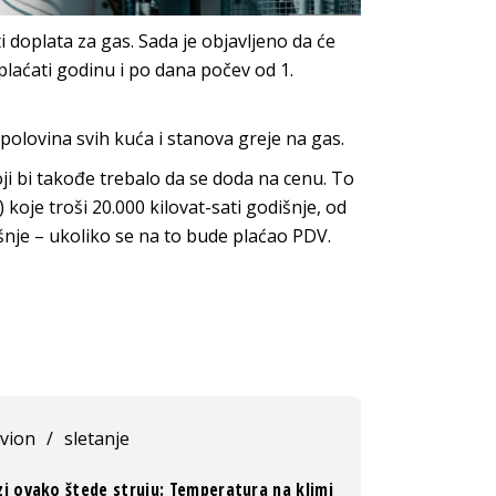
doplata za gas. Sada je objavljeno da će
 plaćati godinu i po dana počev od 1.
polovina svih kuća i stanova greje na gas.
ji bi takođe trebalo da se doda na cenu. To
koje troši 20.000 kilovat-sati godišnje, od
išnje – ukoliko se na to bude plaćao PDV.
vion
/
sletanje
zi ovako štede struju: Temperatura na klimi