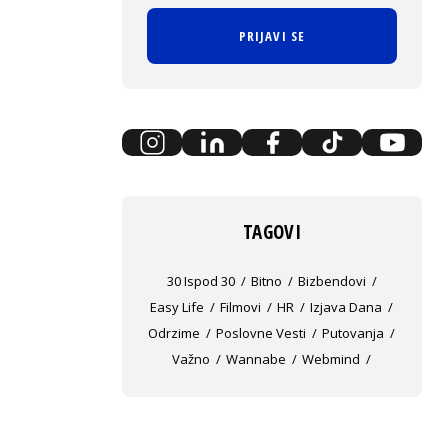
PRIJAVI SE
TAGOVI
30 Ispod 30
Bitno
Bizbendovi
Easy Life
Filmovi
HR
Izjava Dana
Odrzime
Poslovne Vesti
Putovanja
Važno
Wannabe
Webmind