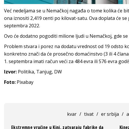
Već nedeljama se u Nemačkoj nagađa o tome kolika će biti 
ona iznositi 2,419 centi po kilovat-satu. Ova doplata će se
septembra 2022.
Ovo će dodatno pogoditi milione ljudi u Nemačkoj, gde se 
Problem stvara i porez na dodatu vrednost od 19 odsto ko
konkretno znači da će prosečno domaćinstvo (3 ili 4 člana) 
1. septembra imati račun veći za 484 evra ili 576 evra god
Izvor:
Politika, Tanjug, DW
Foto:
Pixabay
kvar
/
tivat
/
er srbija
/
a
Ekstremne vrućine u Kini, zatvaraju fabrike da
Kine