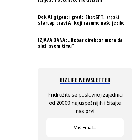
Dok AI giganti grade ChatGPT, srpski
startap pravi AI koji razume naše jezike
IZJAVA DANA: „Dobar direktor mora da
služi svom timu“
BIZLIFE NEWSLETTER
Pridružite se poslovnoj zajednici
od 20000 najuspešnijih i čitajte
nas prvi