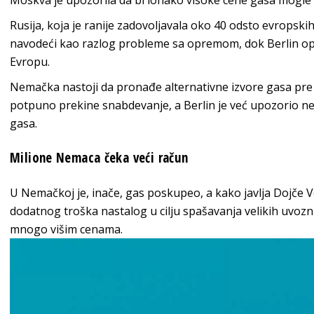
Moskva je upozorila da bi ionako visoke cene gasa mogle 
Rusija, koja je ranije zadovoljavala oko 40 odsto evropsk
navodeći kao razlog probleme sa opremom, dok Berlin opt
Evropu.
Nemačka nastoji da pronađe alternativne izvore gasa pre z
potpuno prekine snabdevanje, a Berlin je već upozorio 
gasa.
Milione Nemaca čeka veći račun
U Nemačkoj je, inače, gas poskupeo, a kako javlja Dojče V
dodatnog troška nastalog u cilju spašavanja velikih uvozni
mnogo višim cenama.