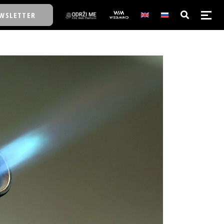
WSLETTER
E/SCHOOL
E/SCHOOL
A
A