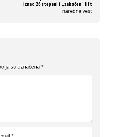
iznad 26 stepeni i „zakočen“ lift
naredna vest
olja su označena
*