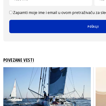
Zapamti moje ime i email u ovom pretraživaču za sl
POVEZANE VESTI