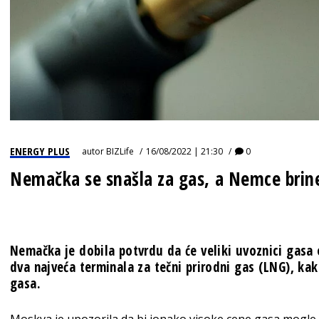
ENERGY PLUS
autor
BIZLife
16/08/2022 | 21:30
0
Nemačka se snašla za gas, a Nemce brin
Nemačka je dobila potvrdu da će veliki uvoznici gasa
dva najveća terminala za tečni prirodni gas (LNG), ka
gasa.