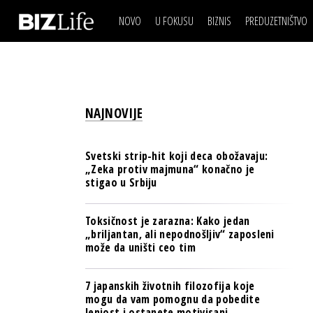
NOVO
U FOKUSU
BIZNIS
PREDUZETNIŠTVO
IZJAVA DANA
BIZNIS SCENA
VIDEO
REAL ESTATE
IZJAVA DANA
BIZNIS SCENA
BREND I KOMUNIKACI
VIDEO
REAL ESTATE
ESG & ENERGY
NAJNOVIJE
BREND I KOMUNIKACI
BANKE
ESG & ENERGY
OSIGURANJE
Svetski strip-hit koji deca obožavaju:
BANKE
„Zeka protiv majmuna“ konačno je
TECH I AI
stigao u Srbiju
OSIGURANJE
BIZNIS & SPORT
TECH I AI
Toksičnost je zarazna: Kako jedan
PULS REGIONA
„briljantan, ali nepodnošljiv“ zaposleni
BIZNIS & SPORT
može da uništi ceo tim
NOVO NA RAFU
PULS REGIONA
7 japanskih životnih filozofija koje
NOVO NA RAFU
mogu da vam pomognu da pobedite
lenjost i ostanete motivisani