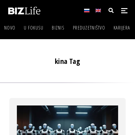
NOVO
U FOKUSU
BIZNIS
PREDUZETNIŠTVO
KARIJERA
kina Tag