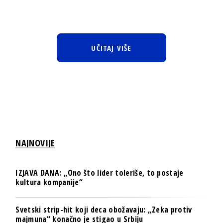
UČITAJ VIŠE
NAJNOVIJE
IZJAVA DANA: „Ono što lider toleriše, to postaje
kultura kompanije“
Svetski strip-hit koji deca obožavaju: „Zeka protiv
majmuna“ konačno je stigao u Srbiju