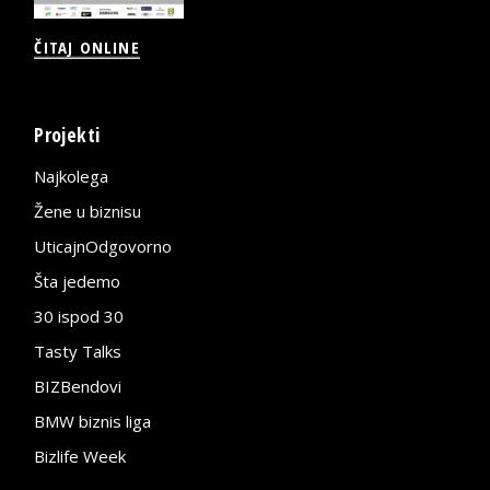
ČITAJ ONLINE
Projekti
Najkolega
Žene u biznisu
UticajnOdgovorno
Šta jedemo
30 ispod 30
Tasty Talks
BIZBendovi
BMW biznis liga
Bizlife Week