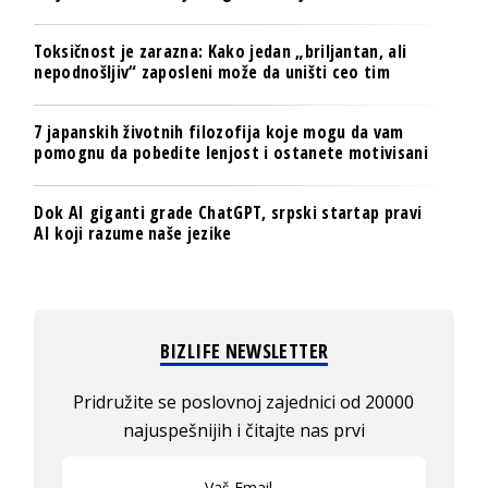
Toksičnost je zarazna: Kako jedan „briljantan, ali
nepodnošljiv“ zaposleni može da uništi ceo tim
7 japanskih životnih filozofija koje mogu da vam
pomognu da pobedite lenjost i ostanete motivisani
Dok AI giganti grade ChatGPT, srpski startap pravi
AI koji razume naše jezike
BIZLIFE NEWSLETTER
Pridružite se poslovnoj zajednici od 20000
najuspešnijih i čitajte nas prvi