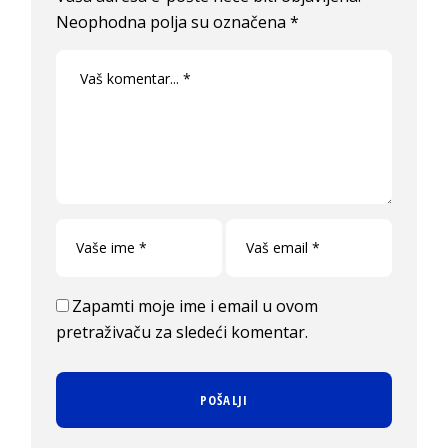
Neophodna polja su označena
*
Zapamti moje ime i email u ovom
pretraživaču za sledeći komentar.