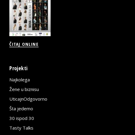
ČITAJ ONLINE
Projekti
Najkolega
Žene u biznisu
UticajnOdgovorno
Šta jedemo
30 ispod 30
Tasty Talks