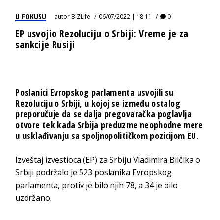
U FOKUSU
autor
BIZLife
06/07/2022 | 18:11
0
EP usvojio Rezoluciju o Srbiji: Vreme je za
sankcije Rusiji
Poslanici Evropskog parlamenta usvojili su
Rezoluciju o Srbiji, u kojoj se između ostalog
preporučuje da se dalja pregovaračka poglavlja
otvore tek kada Srbija preduzme neophodne mere
u usklađivanju sa spoljnopolitičkom pozicijom EU.
Izveštaj izvestioca (EP) za Srbiju Vladimira Bilčika o
Srbiji podržalo je 523 poslanika Evropskog
parlamenta, protiv je bilo njih 78, a 34 je bilo
uzdržano.