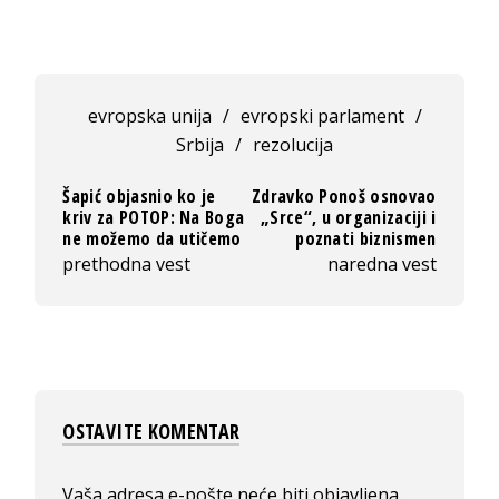
evropska unija
/
evropski parlament
/
Srbija
/
rezolucija
Šapić objasnio ko je
Zdravko Ponoš osnovao
kriv za POTOP: Na Boga
„Srce“, u organizaciji i
ne možemo da utičemo
poznati biznismen
prethodna vest
naredna vest
OSTAVITE KOMENTAR
Vaša adresa e-pošte neće biti objavljena.