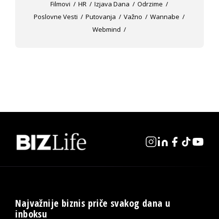
Filmovi
HR
Izjava Dana
Odrzime
Poslovne Vesti
Putovanja
Važno
Wannabe
Webmind
Najvažnije biznis priče svakog dana u
inboksu