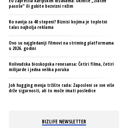
EU zapretila karipskim državama: Ukinite „zlatne
pasoše“ ili gubite bezvizni režim
Ko navija za 40 stepeni? Biznisi kojima je toplotni
talas najbolja reklama
Ovo su najgledaniji filmovi na striming platformama
u 2026. godini
Holivudska bioskopska renesansa: Četiri filma, četiri
milijarde i jedna velika poruka
Job hugging menja tržište rada: Zaposleni se sve više
drže sigurnosti, ali to može imati posledice
BIZLIFE NEWSLETTER