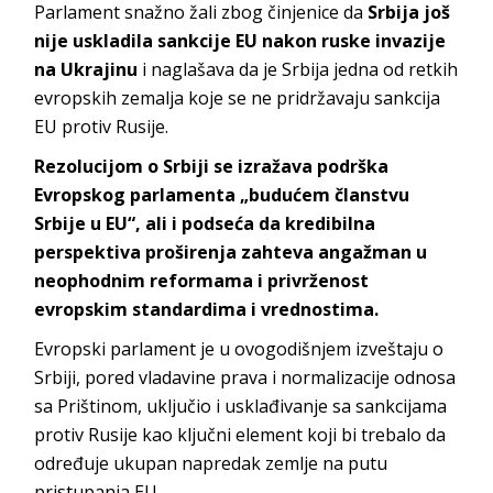
Parlament snažno žali zbog činjenice da
Srbija još
nije uskladila sankcije EU nakon ruske invazije
na Ukrajinu
i naglašava da je Srbija jedna od retkih
evropskih zemalja koje se ne pridržavaju sankcija
EU protiv Rusije.
Rezolucijom o Srbiji se izražava podrška
Evropskog parlamenta „budućem članstvu
Srbije u EU“, ali i podseća da kredibilna
perspektiva proširenja zahteva angažman u
neophodnim reformama i privrženost
evropskim standardima i vrednostima.
Evropski parlament je u ovogodišnjem izveštaju o
Srbiji, pored vladavine prava i normalizacije odnosa
sa Prištinom, uključio i usklađivanje sa sankcijama
protiv Rusije kao ključni element koji bi trebalo da
određuje ukupan napredak zemlje na putu
pristupanja EU.