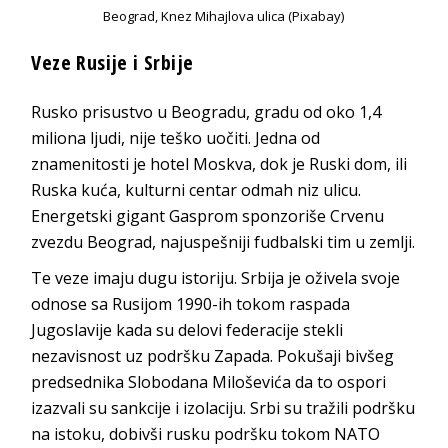
Beograd, Knez Mihajlova ulica (Pixabay)
Veze Rusije i Srbije
Rusko prisustvo u Beogradu, gradu od oko 1,4
miliona ljudi, nije teško uočiti. Jedna od
znamenitosti je hotel Moskva, dok je Ruski dom, ili
Ruska kuća, kulturni centar odmah niz ulicu.
Energetski gigant Gasprom sponzoriše Crvenu
zvezdu Beograd, najuspešniji fudbalski tim u zemlji.
Te veze imaju dugu istoriju. Srbija je oživela svoje
odnose sa Rusijom 1990-ih tokom raspada
Jugoslavije kada su delovi federacije stekli
nezavisnost uz podršku Zapada. Pokušaji bivšeg
predsednika Slobodana Miloševića da to ospori
izazvali su sankcije i izolaciju. Srbi su tražili podršku
na istoku, dobivši rusku podršku tokom NATO