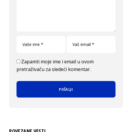
Zapamti moje ime i email u ovom
pretraživaču za sledeći komentar.
POVEZANE VESTI