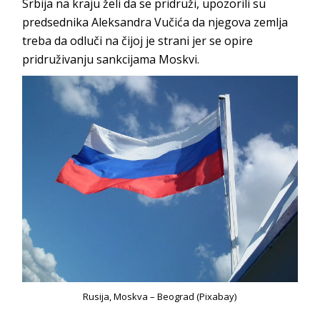
Srbija na kraju želi da se pridruži, upozorili su
predsednika Aleksandra Vučića da njegova zemlja
treba da odluči na čijoj je strani jer se opire
pridruživanju sankcijama Moskvi.
Rusija, Moskva – Beograd (Pixabay)