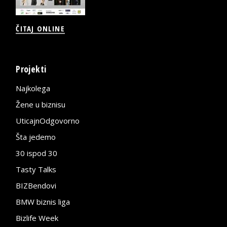
ČITAJ ONLINE
Projekti
Najkolega
Žene u biznisu
UticajnOdgovorno
Šta jedemo
30 ispod 30
Tasty Talks
BIZBendovi
BMW biznis liga
Bizlife Week