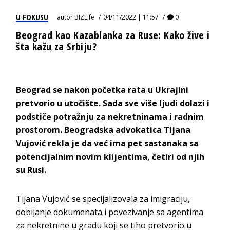
U FOKUSU
autor
BIZLife
04/11/2022 | 11:57
0
Beograd kao Kazablanka za Ruse: Kako žive i
šta kažu za Srbiju?
Beograd se nakon početka rata u Ukrajini
pretvorio u utočište. Sada sve više ljudi dolazi i
podstiče potražnju za nekretninama i radnim
prostorom. Beogradska advokatica Tijana
Vujović rekla je da već ima pet sastanaka sa
potencijalnim novim klijentima, četiri od njih
su Rusi.
Tijana Vujović se specijalizovala za imigraciju,
dobijanje dokumenata i povezivanje sa agentima
za nekretnine u gradu koji se tiho pretvorio u