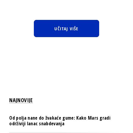
UČITAJ VIŠE
NAJNOVIJE
Od polja nane do žvakaće gume: Kako Mars gradi
održiviji lanac snabdevanja