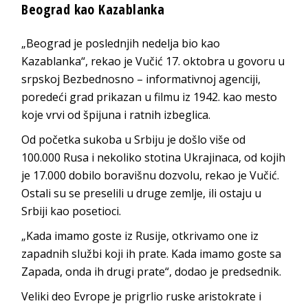
Beograd kao Kazablanka
„Beograd je poslednjih nedelja bio kao
Kazablanka“, rekao je Vučić 17. oktobra u govoru u
srpskoj Bezbednosno – informativnoj agenciji,
poredeći grad prikazan u filmu iz 1942. kao mesto
koje vrvi od špijuna i ratnih izbeglica.
Od početka sukoba u Srbiju je došlo više od
100.000 Rusa i nekoliko stotina Ukrajinaca, od kojih
je 17.000 dobilo boravišnu dozvolu, rekao je Vučić.
Ostali su se preselili u druge zemlje, ili ostaju u
Srbiji kao posetioci.
„Kada imamo goste iz Rusije, otkrivamo one iz
zapadnih službi koji ih prate. Kada imamo goste sa
Zapada, onda ih drugi prate“, dodao je predsednik.
Veliki deo Evrope je prigrlio ruske aristokrate i