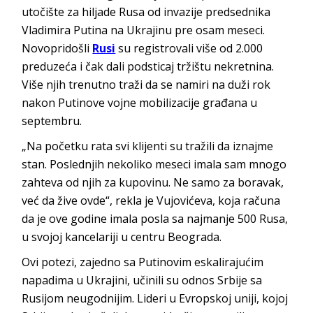
utočište za hiljade Rusa od invazije predsednika
Vladimira Putina na Ukrajinu pre osam meseci.
Novopridošli
Rusi
su registrovali više od 2.000
preduzeća i čak dali podsticaj tržištu nekretnina.
Više njih trenutno traži da se namiri na duži rok
nakon Putinove vojne mobilizacije građana u
septembru.
„Na početku rata svi klijenti su tražili da iznajme
stan. Poslednjih nekoliko meseci imala sam mnogo
zahteva od njih za kupovinu. Ne samo za boravak,
već da žive ovde“, rekla je Vujovićeva, koja računa
da je ove godine imala posla sa najmanje 500 Rusa,
u svojoj kancelariji u centru Beograda.
Ovi potezi, zajedno sa Putinovim eskalirajućim
napadima u Ukrajini, učinili su odnos Srbije sa
Rusijom neugodnijim. Lideri u Evropskoj uniji, kojoj