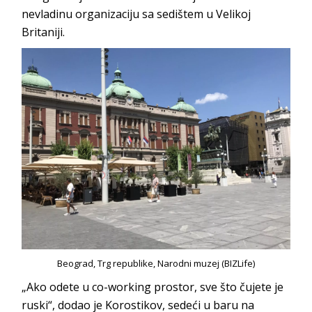
nevladinu organizaciju sa sedištem u Velikoj
Britaniji.
Beograd, Trg republike, Narodni muzej (BIZLife)
„Ako odete u co-working prostor, sve što čujete je
ruski“, dodao je Korostikov, sedeći u baru na