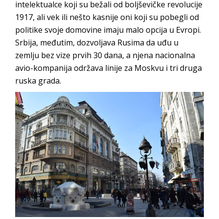
intelektualce koji su bežali od boljševičke revolucije
1917, ali vek ili nešto kasnije oni koji su pobegli od
politike svoje domovine imaju malo opcija u Evropi.
Srbija, međutim, dozvoljava Rusima da uđu u
zemlju bez vize prvih 30 dana, a njena nacionalna
avio-kompanija održava linije za Moskvu i tri druga
ruska grada.