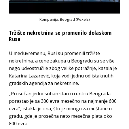
Kompanija, Beograd (Pexels)
Tržište nekretnina se promenilo dolaskom
Rusa
U međuvremenu, Rusi su promenili tržište
nekretnina, a cene zakupa u Beogradu su se više
nego udvostručile zbog velike potražnje, kazala je
Katarina Lazarević, koja vodi jednu od istaknutih
gradskih agencija za nekretnine.
„Prosečan jednosoban stan u centru Beograda
porastao je sa 300 evra mesečno na najmanje 600
evra“, istakla je ona, što je mnogo za meštane u
gradu, gde je prosečna neto mesečna plata oko
800 evra.