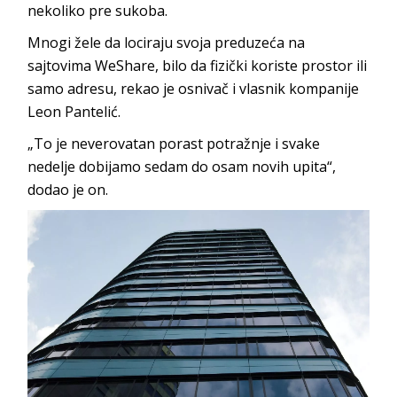
nekoliko pre sukoba.
Mnogi žele da lociraju svoja preduzeća na
sajtovima WeShare, bilo da fizički koriste prostor ili
samo adresu, rekao je osnivač i vlasnik kompanije
Leon Pantelić.
„To je neverovatan porast potražnje i svake
nedelje dobijamo sedam do osam novih upita“,
dodao je on.