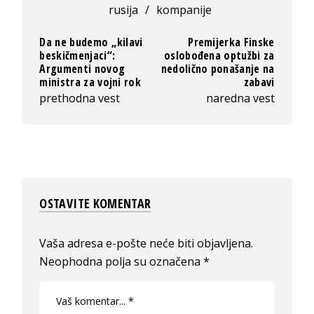
rusija
/
kompanije
Da ne budemo „kilavi
Premijerka Finske
beskičmenjaci“:
oslobođena optužbi za
Argumenti novog
nedolično ponašanje na
ministra za vojni rok
zabavi
prethodna vest
naredna vest
OSTAVITE KOMENTAR
Vaša adresa e-pošte neće biti objavljena.
Neophodna polja su označena
*