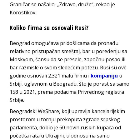
Graničar se našalio: „Zdravo, druže“, rekao je
Korostikov.
Koliko firma su osnovali Rusi?
Beograd omogućava pridošlicama da pronađu
relativno pristupačan smeštaj, bar u poređenju sa
Moskvom, šansu da se presele, započnu posao ili
bar razmisle o svom sledećem potezu. Rusi su ove
godine osnovali 2.321 malu firmu i
kompaniju
u
Srbiji, uglavnom u Beogradu, što je porast sa samo
158 u 2021, prema podacima Privrednog registra
Srbije.
Beogradski WeShare, koji upravlja kancelarijskim
prostorom u tornju prekoputa zgrade srpskog
parlamenta, dobio je 60 novih ruskih kupaca od
početka rata u Ukrajini, u odnosu na samo