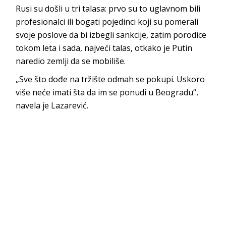
Rusi su došli u tri talasa: prvo su to uglavnom bili
profesionalci ili bogati pojedinci koji su pomerali
svoje poslove da bi izbegli sankcije, zatim porodice
tokom leta i sada, najveći talas, otkako je Putin
naredio zemlji da se mobiliše.
„Sve što dođe na tržište odmah se pokupi. Uskoro
više neće imati šta da im se ponudi u Beogradu“,
navela je Lazarević.