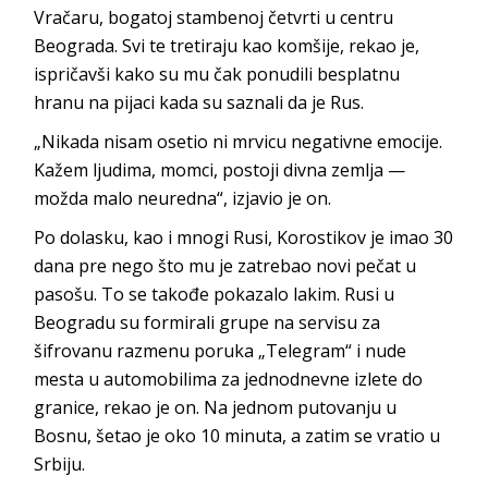
Vračaru, bogatoj stambenoj četvrti u centru
Beograda. Svi te tretiraju kao komšije, rekao je,
ispričavši kako su mu čak ponudili besplatnu
hranu na pijaci kada su saznali da je Rus.
„Nikada nisam osetio ni mrvicu negativne emocije.
Kažem ljudima, momci, postoji divna zemlja —
možda malo neuredna“, izjavio je on.
Po dolasku, kao i mnogi Rusi, Korostikov je imao 30
dana pre nego što mu je zatrebao novi pečat u
pasošu. To se takođe pokazalo lakim. Rusi u
Beogradu su formirali grupe na servisu za
šifrovanu razmenu poruka „Telegram“ i nude
mesta u automobilima za jednodnevne izlete do
granice, rekao je on. Na jednom putovanju u
Bosnu, šetao je oko 10 minuta, a zatim se vratio u
Srbiju.