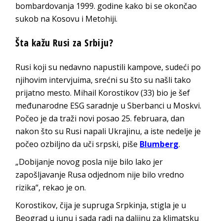
bombardovanja 1999. godine kako bi se okončao
sukob na Kosovu i Metohiji.
Šta kažu Rusi za Srbiju?
Rusi koji su nedavno napustili kampove, sudeći po
njihovim intervjuima, srećni su što su našli tako
prijatno mesto. Mihail Korostikov (33) bio je šef
međunarodne ESG saradnje u Sberbanci u Moskvi.
Počeo je da traži novi posao 25. februara, dan
nakon što su Rusi napali Ukrajinu, a iste nedelje je
počeo ozbiljno da uči srpski, piše
Blumberg
.
„Dobijanje novog posla nije bilo lako jer
zapošljavanje Rusa odjednom nije bilo vredno
rizika“, rekao je on.
Korostikov, čija je supruga Srpkinja, stigla je u
Beograd u junu i sada radi na daljinu za klimatsku