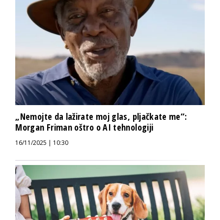
„Nemojte da lažirate moj glas, pljačkate me“:
Morgan Friman oštro o AI tehnologiji
16/11/2025 | 10:30