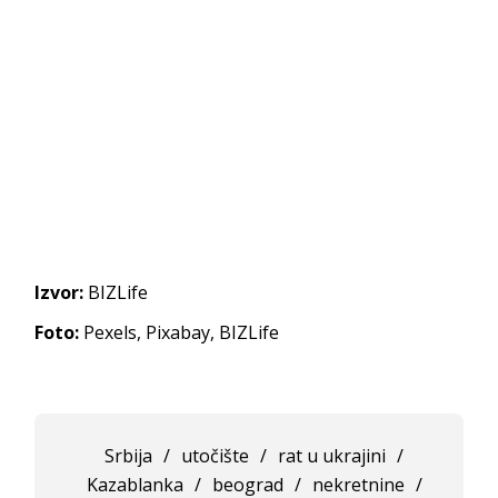
Izvor:
BIZLife
Foto:
Pexels, Pixabay, BIZLife
Srbija
/
utočište
/
rat u ukrajini
/
Kazablanka
/
beograd
/
nekretnine
/