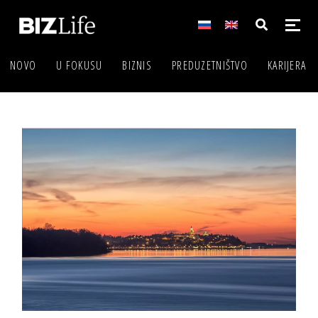
NOVO
U FOKUSU
BIZNIS
PREDUZETNIŠTVO
KARIJERA