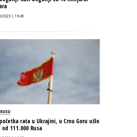
ara
3/2023 | 19:45
OKUSU
početka rata u Ukrajini, u Crnu Goru ušlo
e od 111.000 Rusa