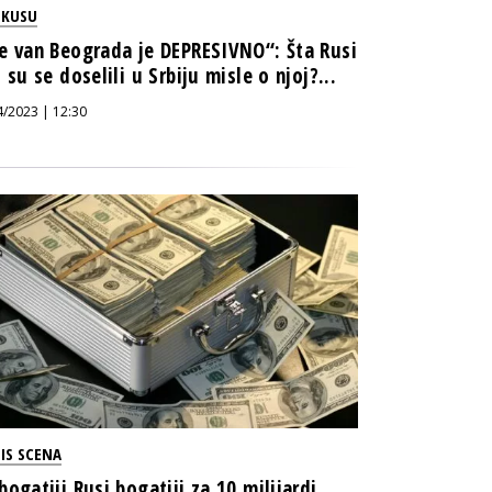
OKUSU
e van Beograda je DEPRESIVNO“: Šta Rusi
i su se doselili u Srbiju misle o njoj?...
4/2023 | 12:30
IS SCENA
bogatiji Rusi bogatiji za 10 milijardi