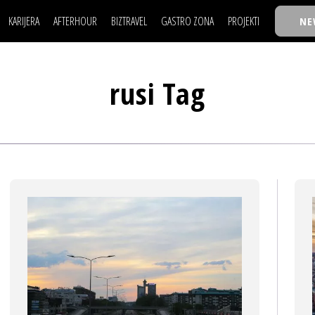
KARIJERA
AFTERHOUR
BIZTRAVEL
GASTRO ZONA
PROJEKTI
NE
POSAO
FILM I SCENA
NAJKOLEGA
LJUDI (HR)
KNJIGE
TASTY TALKS
POSAO
FILM I SCENA
NAJKOLEGA
JE
MOJ UGAO
AUTO SVET
30 ISPOD 30
rusi Tag
LJUDI (HR)
KNJIGE
TASTY TALKS
USAVRŠAVANJE
STIL
BACK TO OFFIC
JE
MOJ UGAO
AUTO SVET
30 ISPOD 30
KNOW-HOW
WELLBEING
BIZBENDOVI
USAVRŠAVANJE
STIL
BACK TO OFFIC
BIZKOLEGIJUM
KNOW-HOW
WELLBEING
BIZBENDOVI
BMW BIZNIS LIG
BIZKOLEGIJUM
BIZLIFE WEEK
BMW BIZNIS LIG
IZJAVA GODINE
BIZLIFE WEEK
IZJAVA GODINE