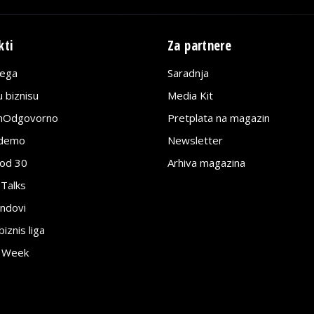
kti
Za partnere
lega
Saradnja
 biznisu
Media Kit
jnOdgovorno
Pretplata na magazin
edemo
Newsletter
pod 30
Arhiva magazina
 Talks
ndovi
znis liga
e Week