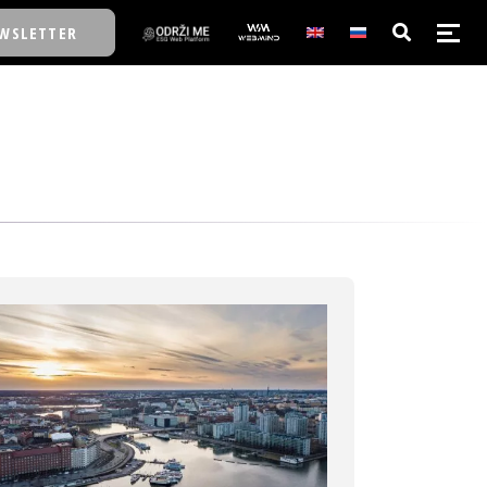
WSLETTER
E/SCHOOL
E/SCHOOL
A
A