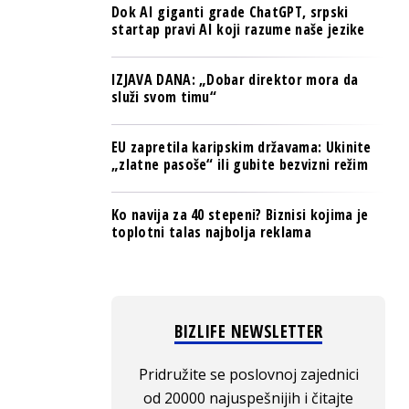
Dok AI giganti grade ChatGPT, srpski
startap pravi AI koji razume naše jezike
IZJAVA DANA: „Dobar direktor mora da
služi svom timu“
EU zapretila karipskim državama: Ukinite
„zlatne pasoše“ ili gubite bezvizni režim
Ko navija za 40 stepeni? Biznisi kojima je
toplotni talas najbolja reklama
BIZLIFE NEWSLETTER
Pridružite se poslovnoj zajednici
od 20000 najuspešnijih i čitajte