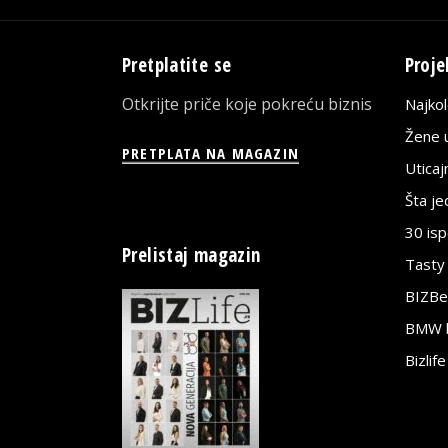
Pretplatite se
Proje
Otkrijte priče koje pokreću biznis
Najko
Žene u
PRETPLATA NA MAGAZIN
Utica
Šta j
30 is
Prelistaj magazin
Tasty
BIZBe
BMW bi
Bizlif