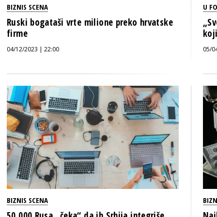
BIZNIS SCENA
U F
Ruski bogataši vrte milione preko hrvatske
„Sv
firme
koj
04/12/2023 | 22:00
05/0
BIZNIS SCENA
BIZN
50.000 Rusa „čeka“ da ih Srbija integriše
Naj