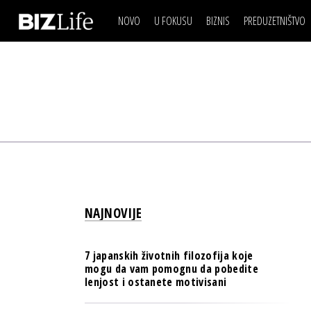
NOVO
U FOKUSU
BIZNIS
PREDUZETNIŠTVO
IZJAVA DANA
BIZNIS SCENA
VIDEO
REAL ESTATE
IZJAVA DANA
BIZNIS SCENA
BREND I KOMUNIKACI
VIDEO
REAL ESTATE
ESG & ENERGY
BREND I KOMUNIKACI
BANKE
ESG & ENERGY
OSIGURANJE
BANKE
TECH I AI
OSIGURANJE
BIZNIS & SPORT
NAJNOVIJE
TECH I AI
PULS REGIONA
BIZNIS & SPORT
NOVO NA RAFU
7 japanskih životnih filozofija koje
PULS REGIONA
mogu da vam pomognu da pobedite
lenjost i ostanete motivisani
NOVO NA RAFU