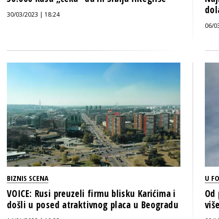
dol
30/03/2023 | 18:24
06/0
BIZNIS SCENA
U F
VOICE: Rusi preuzeli firmu blisku Karićima i
Od 
došli u posed atraktivnog placa u Beogradu
viš