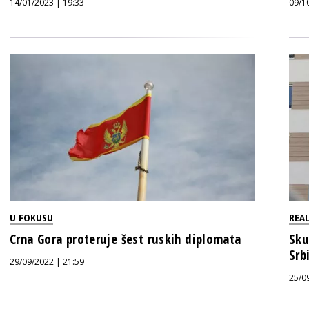
14/01/2023 | 19:33
09/1
U FOKUSU
REAL
Crna Gora proteruje šest ruskih diplomata
Sku
Srb
29/09/2022 | 21:59
25/0