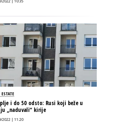
0/2022 | 10:35
 ESTATE
plje i do 50 odsto: Rusi koji beže u
iju „naduvali“ kirije
9/2022 | 11:20