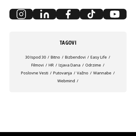
TAGOVI
30 Ispod 30
Bitno
Bizbendovi
Easy Life
Filmovi
HR
Izjava Dana
Odrzime
Poslovne Vesti
Putovanja
Važno
Wannabe
Webmind