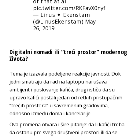
of that at all.
pic.twitter.com/RKFavX0nyf
— Linus ✦ Ekenstam
(@LinusEkenstam)
May
26, 2019
Digitalni nomadi ili “treći prostor” modernog
života?
Tema je izazvala podeljene reakcije javnosti. Dok
jedni smatraju da rad na laptopu narušava
ambijent i poslovanje kafića, drugi ističu da su
upravo kafići postali jedan od retkih pristupačnih
“trećih prostora” u savremenim gradovima,
odnosno između doma i kancelarije.
Ova promena otvara i šire pitanje: da li kafići treba
da ostanu pre svega društveni prostori ili da se