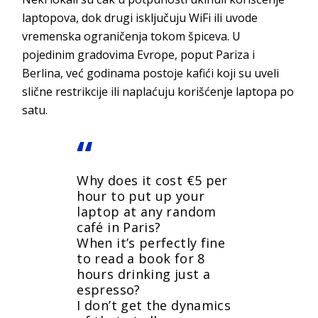
laptopova, dok drugi isključuju WiFi ili uvode
vremenska ograničenja tokom špiceva. U
pojedinim gradovima Evrope, poput Pariza i
Berlina, već godinama postoje kafići koji su uveli
slične restrikcije ili naplaćuju korišćenje laptopa po
satu.
Why does it cost €5 per
hour to put up your
laptop at any random
café in Paris?
When it’s perfectly fine
to read a book for 8
hours drinking just a
espresso?
I don’t get the dynamics