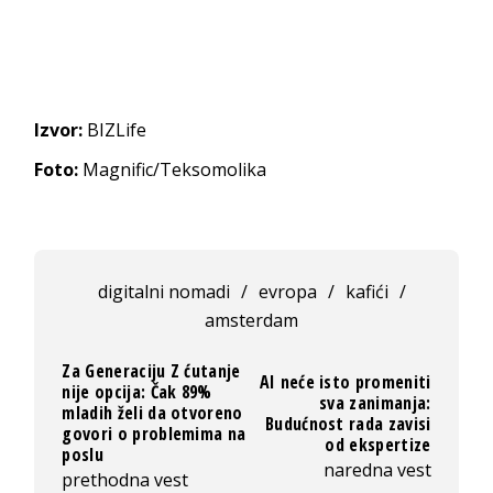
Izvor:
BIZLife
Foto:
Magnific/Teksomolika
digitalni nomadi
/
evropa
/
kafići
/
amsterdam
Za Generaciju Z ćutanje
AI neće isto promeniti
nije opcija: Čak 89%
sva zanimanja:
mladih želi da otvoreno
Budućnost rada zavisi
govori o problemima na
od ekspertize
poslu
naredna vest
prethodna vest