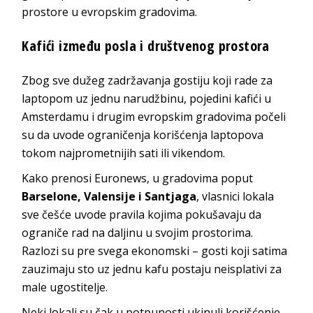
prostore u evropskim gradovima.
Kafići između posla i društvenog prostora
Zbog sve dužeg zadržavanja gostiju koji rade za
laptopom uz jednu narudžbinu, pojedini kafići u
Amsterdamu i drugim evropskim gradovima počeli
su da uvode ograničenja korišćenja laptopova
tokom najprometnijih sati ili vikendom.
Kako prenosi Euronews, u gradovima poput
Barselone, Valensije i Santjaga
, vlasnici lokala
sve češće uvode pravila kojima pokušavaju da
ograniče rad na daljinu u svojim prostorima.
Razlozi su pre svega ekonomski – gosti koji satima
zauzimaju sto uz jednu kafu postaju neisplativi za
male ugostitelje.
Neki lokali su čak u potpunosti ukinuli korišćenje