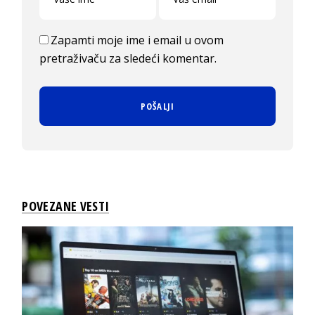
Zapamti moje ime i email u ovom
pretraživaču za sledeći komentar.
POVEZANE VESTI