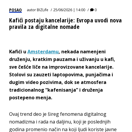
POSAO
autor
BIZLife
25/06/2026 | 14:00
0
Kafići postaju kancelarije: Evropa uvodi nova
pravila za digitalne nomade
Kafići u
Amsterdamu
, nekada namenjeni
druženju, kratkim pauzama i uživanju u kafi,
sve češće liče na improvizovane kancelarije.
Stolovi su zauzeti laptopovima, punjačima i
dugim video pozivima, dok se atmosfera
tradicionalnog “kafenisanja” i druženja
postepeno menja.
Ovaj trend deo je šireg fenomena digitalnog
nomadizma i rada na daljinu, koji je poslednjih
godina promenio način na koji ljudi koriste javne