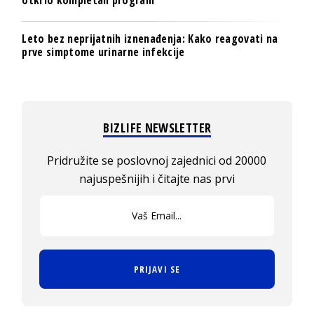
otkrio kompletan program
Leto bez neprijatnih iznenađenja: Kako reagovati na
prve simptome urinarne infekcije
BIZLIFE NEWSLETTER
Pridružite se poslovnoj zajednici od 20000
najuspešnijih i čitajte nas prvi
PRIJAVI SE