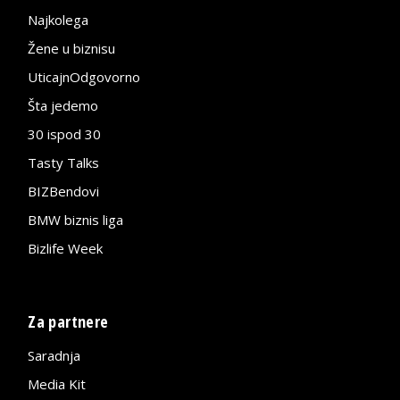
Najkolega
Žene u biznisu
UticajnOdgovorno
Šta jedemo
30 ispod 30
Tasty Talks
BIZBendovi
BMW biznis liga
Bizlife Week
Za partnere
Saradnja
Media Kit