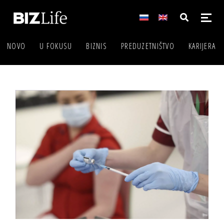
NOVO
U FOKUSU
BIZNIS
PREDUZETNIŠTVO
KARIJERA