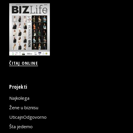
ČITAJ ONLINE
Projekti
Najkolega
Žene u biznisu
UticajnOdgovorno
Šta jedemo