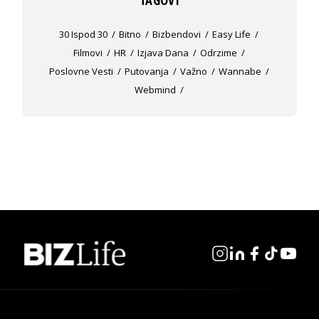
TAGOVI
30 Ispod 30
Bitno
Bizbendovi
Easy Life
Filmovi
HR
Izjava Dana
Odrzime
Poslovne Vesti
Putovanja
Važno
Wannabe
Webmind