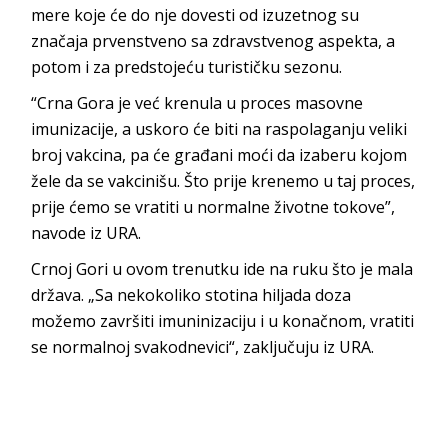
mere koje će do nje dovesti od izuzetnog su
značaja prvenstveno sa zdravstvenog aspekta, a
potom i za predstojeću turističku sezonu.
“Crna Gora je već krenula u proces masovne
imunizacije, a uskoro će biti na raspolaganju veliki
broj vakcina, pa će građani moći da izaberu kojom
žele da se vakcinišu. Što prije krenemo u taj proces,
prije ćemo se vratiti u normalne životne tokove”,
navode iz URA.
Crnoj Gori u ovom trenutku ide na ruku što je mala
država. „Sa nekokoliko stotina hiljada doza
možemo završiti imuninizaciju i u konačnom, vratiti
se normalnoj svakodnevici“, zaključuju iz URA.