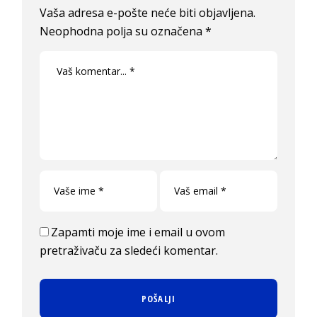
Vaša adresa e-pošte neće biti objavljena.
Neophodna polja su označena
*
Zapamti moje ime i email u ovom
pretraživaču za sledeći komentar.