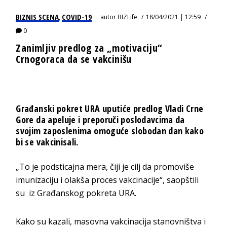
BIZNIS SCENA
COVID-19
autor
BIZLife
18/04/2021 | 12:59
,
0
Zanimljiv predlog za „motivaciju“
Crnogoraca da se vakcinišu
Građanski pokret URA uputiće predlog Vladi Crne
Gore da apeluje i preporuči poslodavcima da
svojim zaposlenima omoguće slobodan dan kako
bi se vakcinisali.
„To je podsticajna mera, čiji je cilj da promoviše
imunizaciju i olakša proces vakcinacije“, saopštili
su iz Građanskog pokreta URA.
Kako su kazali, masovna vakcinacija stanovništva i