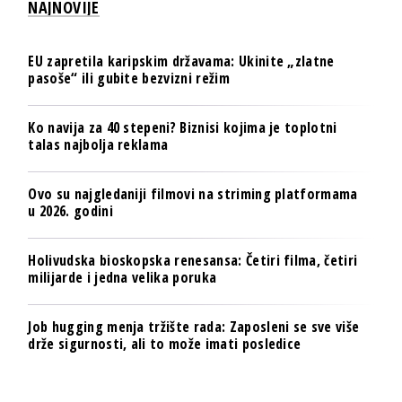
NAJNOVIJE
EU zapretila karipskim državama: Ukinite „zlatne
pasoše“ ili gubite bezvizni režim
Ko navija za 40 stepeni? Biznisi kojima je toplotni
talas najbolja reklama
Ovo su najgledaniji filmovi na striming platformama
u 2026. godini
Holivudska bioskopska renesansa: Četiri filma, četiri
milijarde i jedna velika poruka
Job hugging menja tržište rada: Zaposleni se sve više
drže sigurnosti, ali to može imati posledice