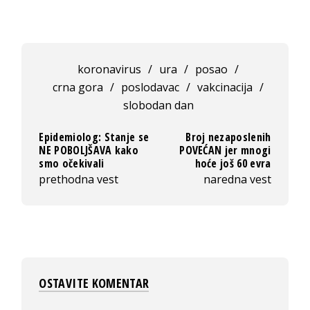
koronavirus
/
ura
/
posao
/
crna gora
/
poslodavac
/
vakcinacija
/
slobodan dan
Epidemiolog: Stanje se
Broj nezaposlenih
NE POBOLJŠAVA kako
POVEĆAN jer mnogi
smo očekivali
hoće još 60 evra
prethodna vest
naredna vest
OSTAVITE KOMENTAR