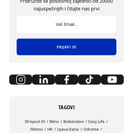
Pridružite se poslovnoj zajednici od 20000
najuspešnijih i čitajte nas prvi
PRIJAVI SE
TAGOVI
30 Ispod 30
Bitno
Bizbendovi
Easy Life
Filmovi
HR
Izjava Dana
Odrzime