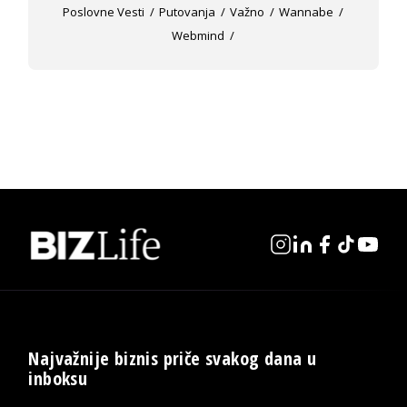
Poslovne Vesti
Putovanja
Važno
Wannabe
Webmind
Najvažnije biznis priče svakog dana u
inboksu