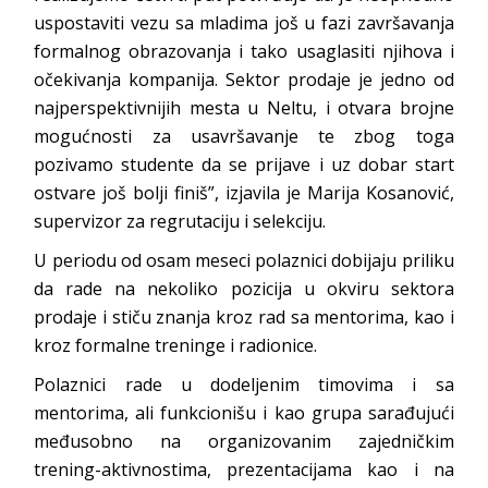
uspostaviti vezu sa mladima još u fazi završavanja
formalnog obrazovanja i tako usaglasiti njihova i
očekivanja kompanija. Sektor prodaje je jedno od
najperspektivnijih mesta u Neltu, i otvara brojne
mogućnosti za usavršavanje te zbog toga
pozivamo studente da se prijave i uz dobar start
ostvare još bolji finiš”, izjavila je Marija Kosanović,
supervizor za regrutaciju i selekciju.
U periodu od osam meseci polaznici dobijaju priliku
da rade na nekoliko pozicija u okviru sektora
prodaje i stiču znanja kroz rad sa mentorima, kao i
kroz formalne treninge i radionice.
Polaznici rade u dodeljenim timovima i sa
mentorima, ali funkcionišu i kao grupa sarađujući
međusobno na organizovanim zajedničkim
trening-aktivnostima, prezentacijama kao i na