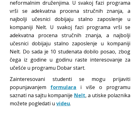
neformalnim druženjima. U svakoj fazi programa
vrši se adekvatna procena stručnih znanja, a
najbolji učesnici dobijaju stalno zaposlenje u
kompaniji Nelt. U svakoj fazi programa vrši se
adekvatna procena stručnih znanja, a najbolji
učesnici dobijaju stalno zaposlenje u kompaniji
Nelt. Do sada je 10 studenata dobilo posao, zbog
čega iz godine u godinu raste interesovanje za
učešće u programu Dobar start.
Zainteresovani studenti se mogu prijaviti
popunjavanjem
formulara
i više o programu
saznati na sajtu kompanije
Nelt
, a utiske polaznika
možete pogledati u
videu
.