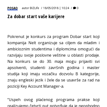
POSAO
autor
BIZLife
18/05/2018 | 10:24
0
Za dobar start vaše karijere
Pokrenut je konkurs za program Dobar start koji
kompanija Nelt organizuje sa ciljem da mladim i
ambicioznim studentima i diplomcima omogući da
razvijaju svoje poslovne veštine u oblasti prodaje.
Na konkurs se do 30. maja mogu prijaviti svi
apsolventi, studenti završnih godina i master
studija koji imaju vozačku dozvolu B kategorije,
znaju engleski jezik i žele da se usavrše za rad na
poziciji Key Account Manager-a.
“Uspeh ovog plaćenog programa prakse koji
realizujemo četvrti put potvrđuje da je neophodno