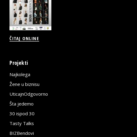
ČITAJ ONLINE
Projekti
Najkolega
Žene u biznisu
UticajnOdgovorno
Šta jedemo
30 ispod 30
Tasty Talks
BIZBendovi