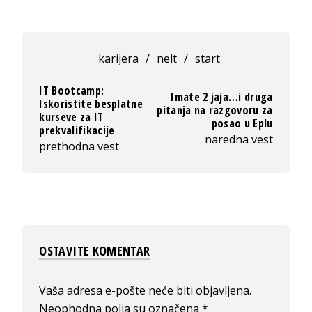
karijera
/
nelt
/
start
IT Bootcamp:
Imate 2 jaja…i druga
Iskoristite besplatne
pitanja na razgovoru za
kurseve za IT
posao u Eplu
prekvalifikacije
naredna vest
prethodna vest
OSTAVITE KOMENTAR
Vaša adresa e-pošte neće biti objavljena.
Neophodna polja su označena
*