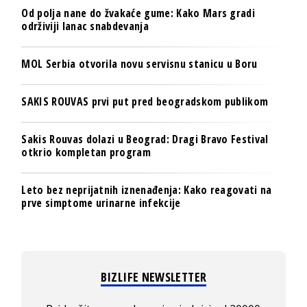
Od polja nane do žvakaće gume: Kako Mars gradi
održiviji lanac snabdevanja
MOL Serbia otvorila novu servisnu stanicu u Boru
SAKIS ROUVAS prvi put pred beogradskom publikom
Sakis Rouvas dolazi u Beograd: Dragi Bravo Festival
otkrio kompletan program
Leto bez neprijatnih iznenađenja: Kako reagovati na
prve simptome urinarne infekcije
BIZLIFE NEWSLETTER