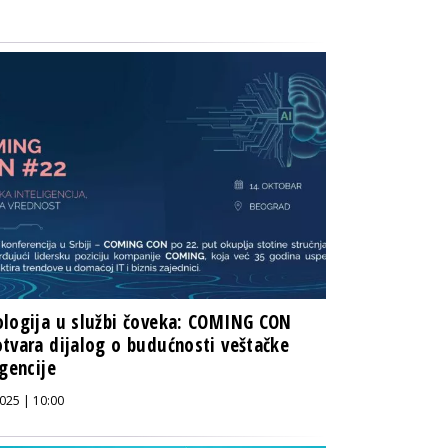
logija u službi čoveka: COMING CON
tvara dijalog o budućnosti veštačke
igencije
025 | 10:00