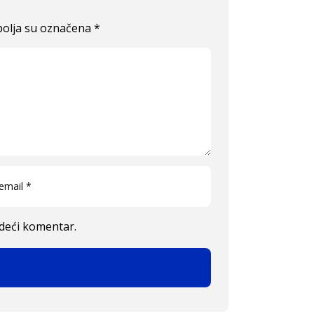
olja su označena
*
edeći komentar.