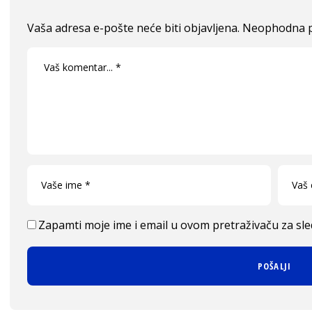
Vaša adresa e-pošte neće biti objavljena.
Neophodna p
Zapamti moje ime i email u ovom pretraživaču za sl