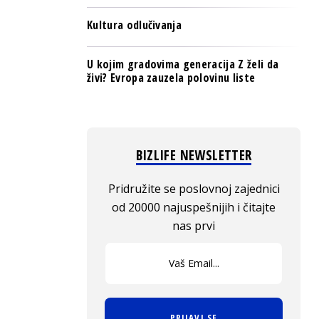
Kultura odlučivanja
U kojim gradovima generacija Z želi da
živi? Evropa zauzela polovinu liste
BIZLIFE NEWSLETTER
Pridružite se poslovnoj zajednici
od 20000 najuspešnijih i čitajte
nas prvi
PRIJAVI SE