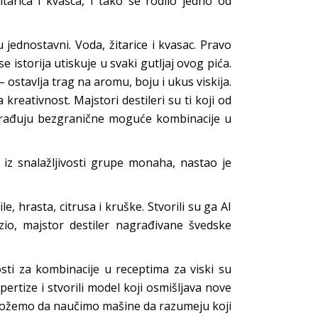
itarica i kvasca, i tako se rodilo jedno od
su jednostavni. Voda, žitarice i kvasac. Pravo
e istorija utiskuje u svaki gutljaj ovog pića.
 – ostavlja trag na aromu, boju i ukus viskija.
 kreativnost. Majstori destileri su ti koji od
zrađuju bezgranične moguće kombinacije u
iz snalažljivosti grupe monaha, nastao je
e, hrasta, citrusa i kruške. Stvorili su ga AI
zio, majstor destiler nagrađivane švedske
sti za kombinacije u receptima za viski su
ertize i stvorili model koji osmišljava nove
 možemo da naučimo mašine da razumeju koji