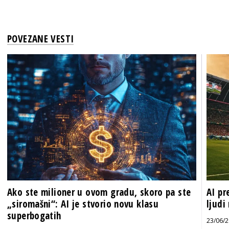
POVEZANE VESTI
Ako ste milioner u ovom gradu, skoro pa ste
AI pr
„siromašni“: AI je stvorio novu klasu
ljudi
superbogatih
23/06/2