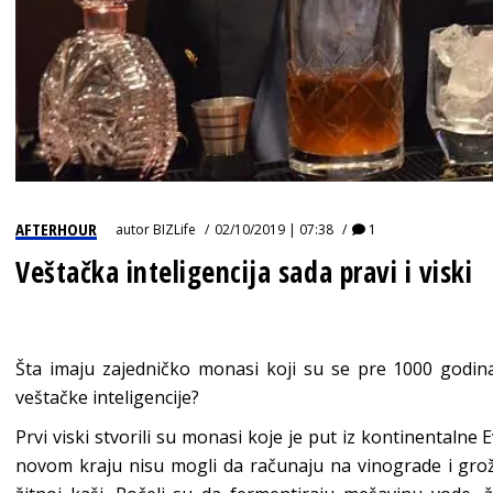
AFTERHOUR
autor
BIZLife
02/10/2019 | 07:38
1
Veštačka inteligencija sada pravi i viski
Šta imaju zajedničko monasi koji su se pre 1000 godina
veštačke inteligencije?
Prvi viski stvorili su monasi koje je put iz kontinentalne
novom kraju nisu mogli da računaju na vinograde i grožđ