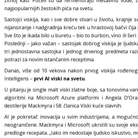
žitnoj kaši. Počeli su da fermentiraju mešavinu vode, ž
najpopularnijih žestokih pića na svetu.
Sastojci viskija, kao i sve dobre stvari u životu, krajnje 
nijansiranje i nadgradnja kreću tek u hrastovoj bačvi čija s
Sve što je ikada bilo u buretu – bio to burbon, vino ili šeri
Poslednji – jako važan – sastojak dobrog viskija je ljudska
tri jednostavna sastojka i jednog drvenog predmeta ra
potrazi za novim istančanim receptima.
Danas, više od 10 vekova nakon prvog viskija rođenog 
Intelligens –
prvi AI viski na svetu
.
U pitanju je single malt viski zlatne boje, sa tonovima vanil
algoritmi na Microsoft Azure platformi i Angela D’Ora
destilerije Mackmyra i 58. članica Viski kuće slavnih.
AI je pokretač inovacija u svim industrijama, a mogućno
neograničene. Mackmyra i Microsoft ukrstili su svoje eksp
predloge recepata. „Iako im nedostaje ljudsko iskustvo,