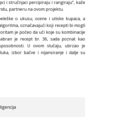
i i stručnjaci percipiraju i rangiraju“, kaže
indu, partneru na ovom projektu.
 beleške o ukusu, ocene i utiske kupaca, a
lgoritma, označavajući koji recepti bi mogli
oritam je počeo da uči koje su kombinacije
odabran je recept br. 36, sada poznat kao
e sposobnosti. U ovom slučaju, ubrzao je
luka, izbor bačve i nijansiranje i dalje su
ligencija