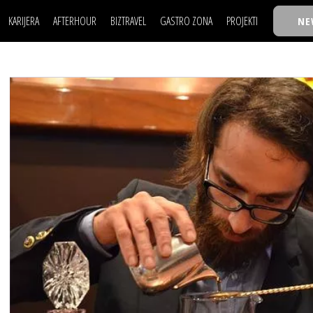
KARIJERA
AFTERHOUR
BIZTRAVEL
GASTRO ZONA
PROJEKTI
NE
POSAO
FILM I SCENA
NAJKOLEGA
LJUDI (HR)
KNJIGE
TASTY TALKS
POSAO
FILM I SCENA
NAJKOLEGA
JE
MOJ UGAO
AUTO SVET
30 ISPOD 30
LJUDI (HR)
KNJIGE
TASTY TALKS
USAVRŠAVANJE
STIL
BACK TO OFFIC
JE
MOJ UGAO
AUTO SVET
30 ISPOD 30
KNOW-HOW
WELLBEING
BIZBENDOVI
USAVRŠAVANJE
STIL
BACK TO OFFIC
BIZKOLEGIJUM
KNOW-HOW
WELLBEING
BIZBENDOVI
BMW BIZNIS LIG
BIZKOLEGIJUM
BIZLIFE WEEK
BMW BIZNIS LIG
IZJAVA GODINE
BIZLIFE WEEK
IZJAVA GODINE