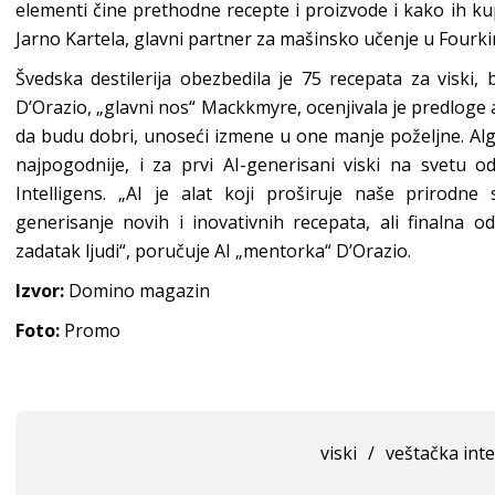
elementi čine prethodne recepte i proizvode i kako ih kupc
Jarno Kartela, glavni partner za mašinsko učenje u Fourk
Švedska destilerija obezbedila je 75 recepata za viski,
D’Orazio, „glavni nos“ Mackkmyre, ocenjivala je predloge a
da budu dobri, unoseći izmene u one manje poželjne. Alg
najpogodnije, i za prvi AI-generisani viski na svetu 
Intelligens. „AI je alat koji proširuje naše prirodn
generisanje novih i inovativnih recepata, ali finalna od
zadatak ljudi“, poručuje AI „mentorka“ D’Orazio.
Izvor:
Domino magazin
Foto:
Promo
viski
/
veštačka inte