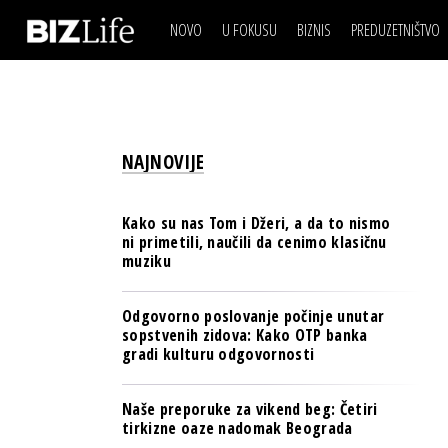
NOVO
U FOKUSU
BIZNIS
PREDUZETNIŠTVO
IZJAVA DANA
BIZNIS SCENA
VIDEO
REAL ESTATE
IZJAVA DANA
BIZNIS SCENA
BREND I KOMUNIKACI
VIDEO
REAL ESTATE
ESG & ENERGY
NAJNOVIJE
BREND I KOMUNIKACI
BANKE
ESG & ENERGY
OSIGURANJE
Kako su nas Tom i Džeri, a da to nismo
BANKE
ni primetili, naučili da cenimo klasičnu
TECH I AI
muziku
OSIGURANJE
BIZNIS & SPORT
TECH I AI
Odgovorno poslovanje počinje unutar
PULS REGIONA
sopstvenih zidova: Kako OTP banka
BIZNIS & SPORT
gradi kulturu odgovornosti
NOVO NA RAFU
PULS REGIONA
Naše preporuke za vikend beg: Četiri
NOVO NA RAFU
tirkizne oaze nadomak Beograda