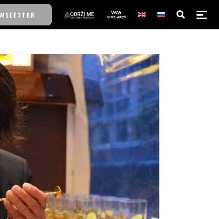
WSLETTER
E/SCHOOL
E/SCHOOL
A
A