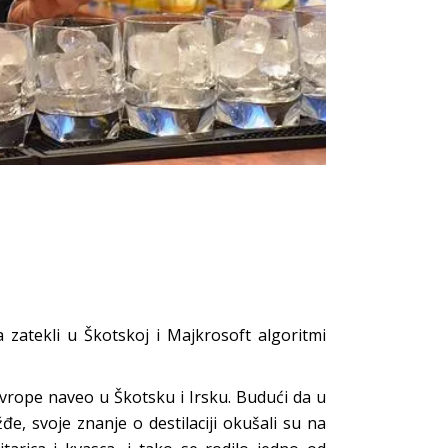
 zatekli u Škotskoj i Majkrosoft algoritmi
 Evrope naveo u Škotsku i Irsku. Budući da u
e, svoje znanje o destilaciji okušali su na