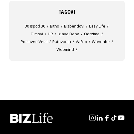
TAGOVI
30 Ispod 30
Bitno
Bizbendovi
Easy Life
Filmovi
HR
Izjava Dana
Odrzime
Poslovne Vesti
Putovanja
Važno
Wannabe
Webmind