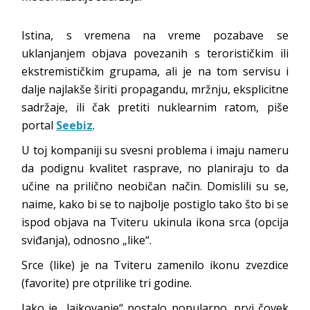
Istina, s vremena na vreme pozabave se
uklanjanjem objava povezanih s terorističkim ili
ekstremističkim grupama, ali je na tom servisu i
dalje najlakše širiti propagandu, mržnju, eksplicitne
sadržaje, ili čak pretiti nuklearnim ratom, piše
portal
Seebiz
.
U toj kompaniji su svesni problema i imaju nameru
da podignu kvalitet rasprave, no planiraju to da
učine na prilično neobičan način. Domislili su se,
naime, kako bi se to najbolje postiglo tako što bi se
ispod objava na Tviteru ukinula ikona srca (opcija
sviđanja), odnosno „like“.
Srce (like) je na Tviteru zamenilo ikonu zvezdice
(favorite) pre otprilike tri godine.
Iako je „lajkovanje“ postalo popularno, prvi čovek