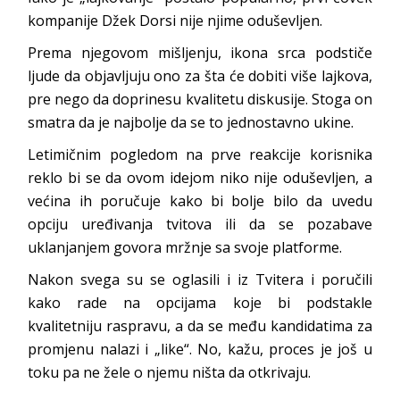
kompanije Džek Dorsi nije njime oduševljen.
Prema njegovom mišljenju, ikona srca podstiče
ljude da objavljuju ono za šta će dobiti više lajkova,
pre nego da doprinesu kvalitetu diskusije. Stoga on
smatra da je najbolje da se to jednostavno ukine.
Letimičnim pogledom na prve reakcije korisnika
reklo bi se da ovom idejom niko nije oduševljen, a
većina ih poručuje kako bi bolje bilo da uvedu
opciju uređivanja tvitova ili da se pozabave
uklanjanjem govora mržnje sa svoje platforme.
Nakon svega su se oglasili i iz Tvitera i poručili
kako rade na opcijama koje bi podstakle
kvalitetniju raspravu, a da se među kandidatima za
promjenu nalazi i „like“. No, kažu, proces je još u
toku pa ne žele o njemu ništa da otkrivaju.