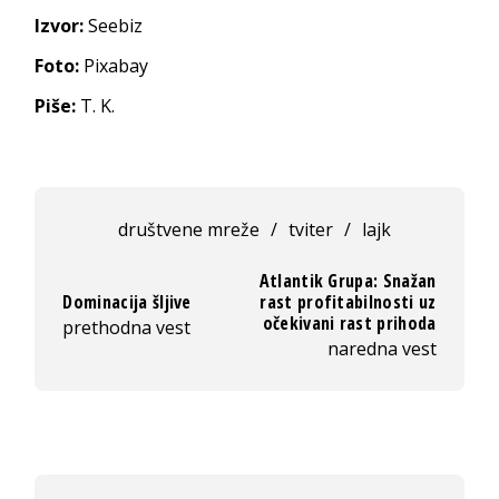
Izvor:
Seebiz
Foto:
Pixabay
Piše:
T. K.
društvene mreže
/
tviter
/
lajk
Atlantik Grupa: Snažan
Dominacija šljive
rast profitabilnosti uz
očekivani rast prihoda
prethodna vest
naredna vest