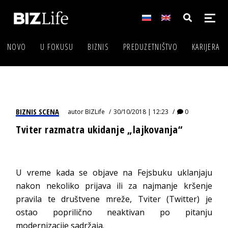
NOVO
U FOKUSU
BIZNIS
PREDUZETNIŠTVO
KARIJERA
BIZNIS SCENA
autor
BIZLife
30/10/2018 | 12:23
0
Tviter razmatra ukidanje „lajkovanja“
U vreme kada se objave na Fejsbuku uklanjaju
nakon nekoliko prijava ili za najmanje kršenje
pravila te društvene mreže, Tviter (Twitter) je
ostao poprilično neaktivan po pitanju
modernizacije sadržaja.