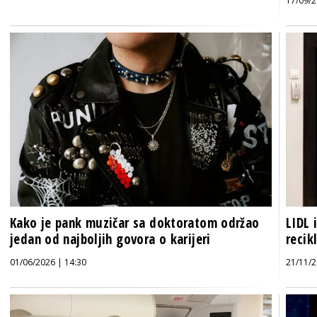
17/09/2
Kako je pank muzičar sa doktoratom održao
LIDL 
jedan od najboljih govora o karijeri
recik
01/06/2026 | 14:30
21/11/2