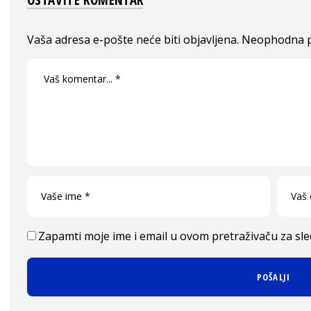
OSTAVITE KOMENTAR
Vaša adresa e-pošte neće biti objavljena.
Neophodna p
Zapamti moje ime i email u ovom pretraživaču za sl