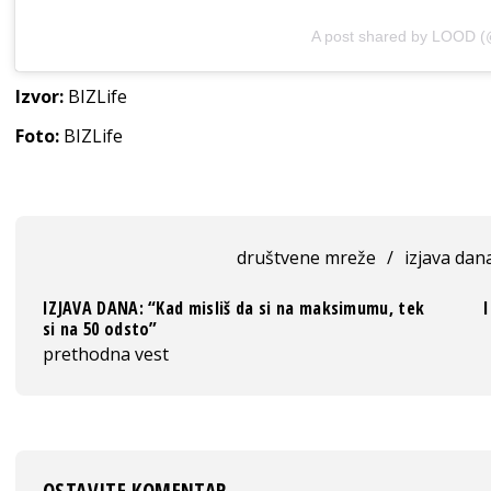
A post shared by LOOD (
Izvor:
BIZLife
Foto:
BIZLife
društvene mreže
/
izjava dan
IZJAVA DANA: “Kad misliš da si na maksimumu, tek
si na 50 odsto”
prethodna vest