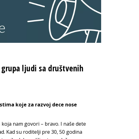
rupa ljudi sa društvenih
tima koje za razvoj dece nose
koja nam govori – bravo. I naše dete
. Kad su roditelji pre 30, 50 godina