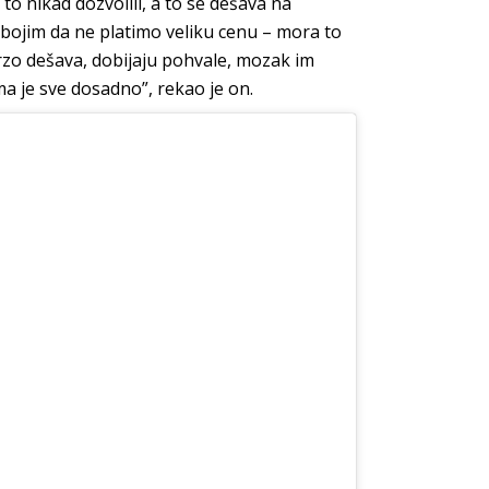
to nikad dozvolili, a to se dešava na
 bojim da ne platimo veliku cenu – mora to
 brzo dešava, dobijaju pohvale, mozak im
ma je sve dosadno”, rekao je on.