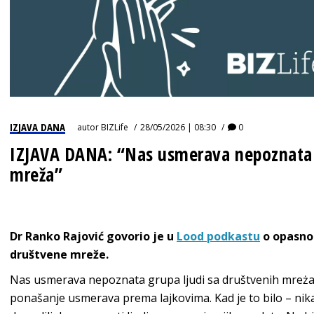
IZJAVA DANA
autor
BIZLife
28/05/2026 | 08:30
0
IZJAVA DANA: “Nas usmerava nepoznata g
mreža”
Dr Ranko Rajović govorio je u
Lood podkastu
o opasnos
društvene mreže.
Nas usmerava nepoznata grupa ljudi sa društvenih mreża 
ponašanje usmerava prema lajkovima. Kad je to bilo – nikad