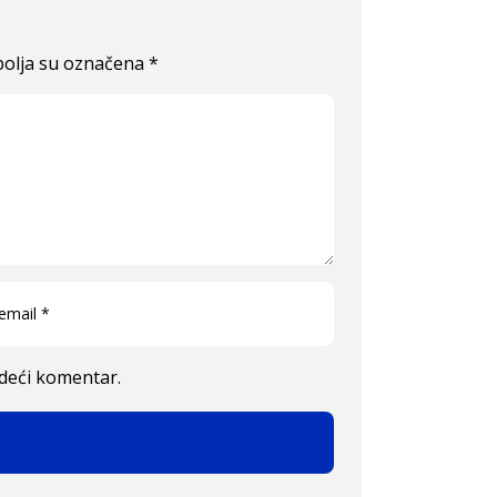
olja su označena
*
edeći komentar.