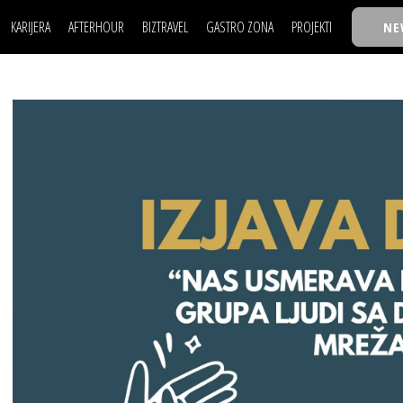
KARIJERA
AFTERHOUR
BIZTRAVEL
GASTRO ZONA
PROJEKTI
NE
POSAO
FILM I SCENA
NAJKOLEGA
LJUDI (HR)
KNJIGE
TASTY TALKS
POSAO
FILM I SCENA
NAJKOLEGA
JE
MOJ UGAO
AUTO SVET
30 ISPOD 30
LJUDI (HR)
KNJIGE
TASTY TALKS
USAVRŠAVANJE
STIL
BACK TO OFFIC
JE
MOJ UGAO
AUTO SVET
30 ISPOD 30
KNOW-HOW
WELLBEING
BIZBENDOVI
USAVRŠAVANJE
STIL
BACK TO OFFIC
BIZKOLEGIJUM
KNOW-HOW
WELLBEING
BIZBENDOVI
BMW BIZNIS LIG
BIZKOLEGIJUM
BIZLIFE WEEK
BMW BIZNIS LIG
IZJAVA GODINE
BIZLIFE WEEK
IZJAVA GODINE