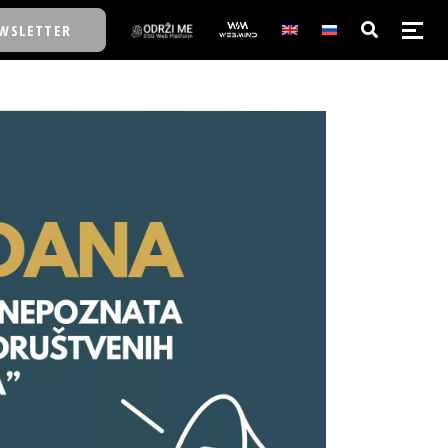
WSLETTER
E/SCHOOL
E/SCHOOL
A
A