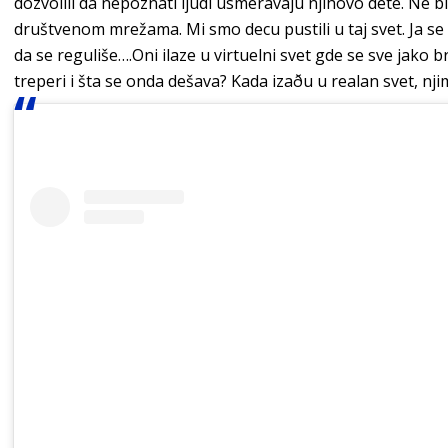
dozvolili da nepoznati ljudi usmeravaju njihovo dete. Ne bi 
društvenom mrežama. Mi smo decu pustili u taj svet. Ja se
da se reguliše….Oni ilaze u virtuelni svet gde se sve jako
treperi i šta se onda dešava? Kada izaðu u realan svet, nji