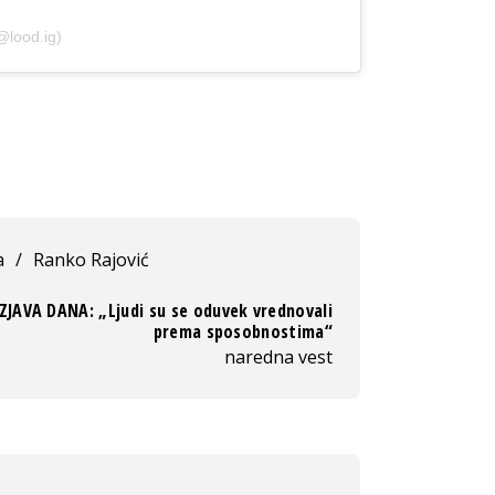
@lood.ig)
a
/
Ranko Rajović
IZJAVA DANA: „Ljudi su se oduvek vrednovali
prema sposobnostima“
naredna vest