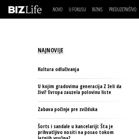
NOVO
U FOKUSU
BIZNIS
PREDUZETNIŠTVO
IZJAVA DANA
BIZNIS SCENA
VIDEO
REAL ESTATE
IZJAVA DANA
BIZNIS SCENA
BREND I KOMUNIKACI
VIDEO
REAL ESTATE
ESG & ENERGY
NAJNOVIJE
BREND I KOMUNIKACI
BANKE
ESG & ENERGY
OSIGURANJE
Kultura odlučivanja
BANKE
TECH I AI
OSIGURANJE
U kojim gradovima generacija Z želi da
BIZNIS & SPORT
živi? Evropa zauzela polovinu liste
TECH I AI
PULS REGIONA
BIZNIS & SPORT
Zabava počinje pre zvižduka
NOVO NA RAFU
PULS REGIONA
Šorts i sandale u kancelariji: Šta je
NOVO NA RAFU
prihvatljivo nositi na posao tokom
letnjih vrućina?