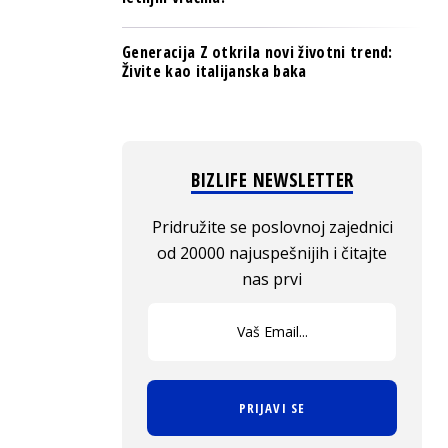
Generacija Z otkrila novi životni trend:
Živite kao italijanska baka
BIZLIFE NEWSLETTER
Pridružite se poslovnoj zajednici
od 20000 najuspešnijih i čitajte
nas prvi
PRIJAVI SE