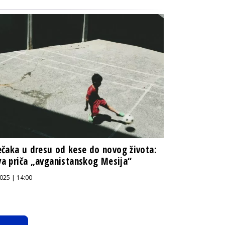
čaka u dresu od kese do novog života:
iva priča „avganistanskog Mesija“
025 | 14:00