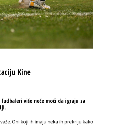
aciju Kine
 fudbaleri više neće moći da igraju za
ji.
že. Oni koji ih imaju neka ih prekriju kako