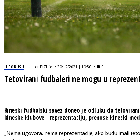
U FOKUSU
autor
BIZLife
30/12/2021 | 19:50
0
Tetovirani fudbaleri ne mogu u reprezent
Kineski fudbalski savez doneo je odluku da tetovirani
kineske klubove i reprezentaciju, prenose kineski medi
„Nema ugovora, nema reprezentacije, ako budu imali tetova