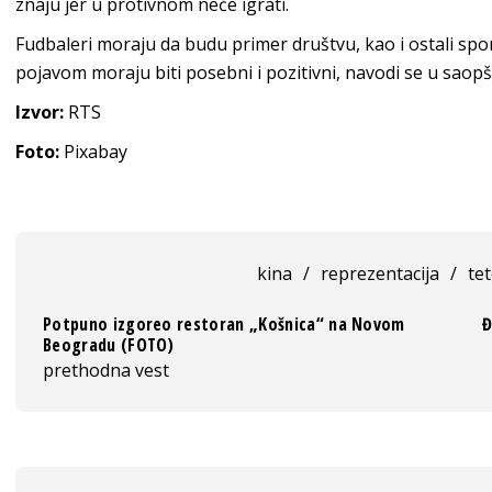
znaju jer u protivnom neće igrati.
Fudbaleri moraju da budu primer društvu, kao i ostali sport
pojavom moraju biti posebni i pozitivni, navodi se u saop
Izvor:
RTS
Foto:
Pixabay
kina
/
reprezentacija
/
te
Potpuno izgoreo restoran „Košnica“ na Novom
Đ
Beogradu (FOTO)
prethodna vest