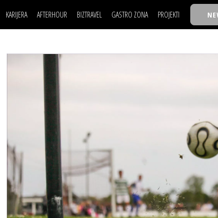
KARIJERA
AFTERHOUR
BIZTRAVEL
GASTRO ZONA
PROJEKTI
NE
POSAO
FILM I SCENA
NAJKOLEGA
LJUDI (HR)
KNJIGE
TASTY TALKS
POSAO
FILM I SCENA
NAJKOLEGA
JE
MOJ UGAO
AUTO SVET
30 ISPOD 30
LJUDI (HR)
KNJIGE
TASTY TALKS
USAVRŠAVANJE
STIL
BACK TO OFFICE/SCHOOL
JE
MOJ UGAO
AUTO SVET
30 ISPOD 30
KNOW-HOW
WELLBEING
BIZBENDOVI
USAVRŠAVANJE
STIL
BACK TO OFFICE/SCHOOL
BIZKOLEGIJUM
KNOW-HOW
WELLBEING
BIZBENDOVI
BMW BIZNIS LIGA
BIZKOLEGIJUM
BIZLIFE WEEK
BMW BIZNIS LIGA
IZJAVA GODINE
BIZLIFE WEEK
IZJAVA GODINE