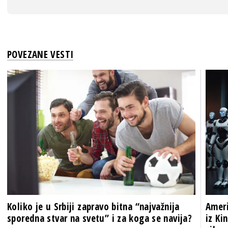
POVEZANE VESTI
Koliko je u Srbiji zapravo bitna “najvažnija
Ameri
sporedna stvar na svetu” i za koga se navija?
iz Ki