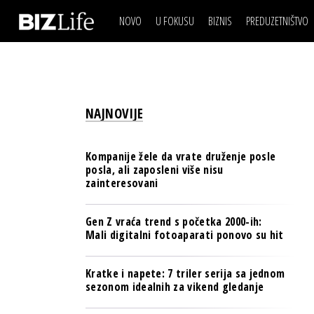
NOVO
U FOKUSU
BIZNIS
PREDUZETNIŠTVO
IZJAVA DANA
BIZNIS SCENA
VIDEO
REAL ESTATE
IZJAVA DANA
BIZNIS SCENA
BREND I KOMUNIKACI
VIDEO
REAL ESTATE
ESG & ENERGY
NAJNOVIJE
BREND I KOMUNIKACI
BANKE
ESG & ENERGY
OSIGURANJE
Kompanije žele da vrate druženje posle
BANKE
posla, ali zaposleni više nisu
TECH I AI
zainteresovani
OSIGURANJE
BIZNIS & SPORT
TECH I AI
Gen Z vraća trend s početka 2000-ih:
PULS REGIONA
Mali digitalni fotoaparati ponovo su hit
BIZNIS & SPORT
NOVO NA RAFU
PULS REGIONA
Kratke i napete: 7 triler serija sa jednom
sezonom idealnih za vikend gledanje
NOVO NA RAFU