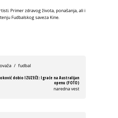
isti. Primer zdravog života, ponašanja, ali i
štenju Fudbalskog saveza Kine.
tovaža
/
fudbal
oković dobio IZUZEĆE: Igraće na Australijan
openu (FOTO)
naredna vest