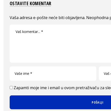
OSTAVITE KOMENTAR
Vaša adresa e-pošte neće biti objavljena.
Neophodna p
Zapamti moje ime i email u ovom pretraživaču za sl