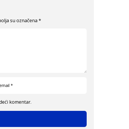
olja su označena
*
edeći komentar.