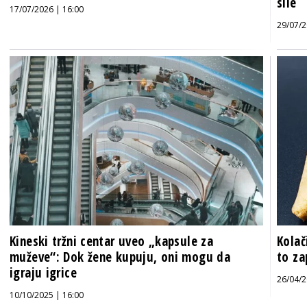
sile
17/07/2026 | 16:00
29/07/2
Kineski tržni centar uveo „kapsule za
Kolač
muževe“: Dok žene kupuju, oni mogu da
to za
igraju igrice
26/04/2
10/10/2025 | 16:00