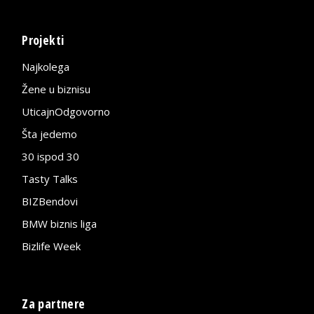
Projekti
Najkolega
Žene u biznisu
UticajnOdgovorno
Šta jedemo
30 ispod 30
Tasty Talks
BIZBendovi
BMW biznis liga
Bizlife Week
Za partnere