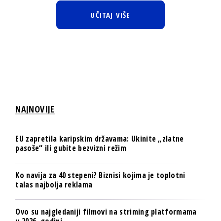
UČITAJ VIŠE
NAJNOVIJE
EU zapretila karipskim državama: Ukinite „zlatne
pasoše“ ili gubite bezvizni režim
Ko navija za 40 stepeni? Biznisi kojima je toplotni
talas najbolja reklama
Ovo su najgledaniji filmovi na striming platformama
u 2026. godini