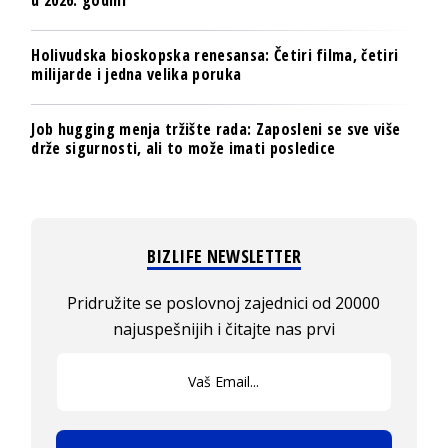
Holivudska bioskopska renesansa: Četiri filma, četiri
milijarde i jedna velika poruka
Job hugging menja tržište rada: Zaposleni se sve više
drže sigurnosti, ali to može imati posledice
BIZLIFE NEWSLETTER
Pridružite se poslovnoj zajednici od 20000
najuspešnijih i čitajte nas prvi