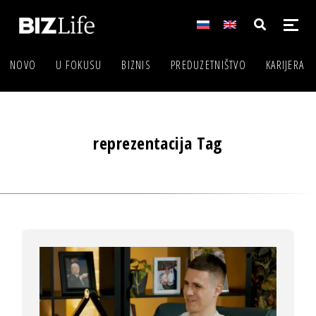
NOVO
U FOKUSU
BIZNIS
PREDUZETNIŠTVO
KARIJERA
reprezentacija Tag