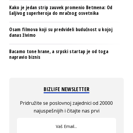
Kako je jedan strip zauvek promenio Betmena: Od
šaljivog superheroja do mračnog osvetnika
Osam filmova koji su predvideli budućnost u kojoj
danas živimo
Bacamo tone hrane, a srpski startap je od toga
napravio biznis
BIZLIFE NEWSLETTER
Pridružite se poslovnoj zajednici od 20000
najuspešnijih i čitajte nas prvi