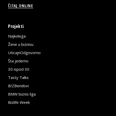
ČITAJ ONLINE
Projekti
Najkolega
Žene u biznisu
UticajnOdgovorno
Šta jedemo
30 ispod 30
Tasty Talks
BIZBendovi
BMW biznis liga
Bizlife Week