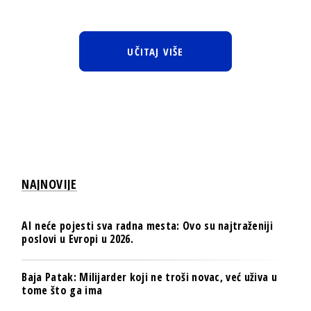
UČITAJ VIŠE
NAJNOVIJE
AI neće pojesti sva radna mesta: Ovo su najtraženiji
poslovi u Evropi u 2026.
Baja Patak: Milijarder koji ne troši novac, već uživa u
tome što ga ima