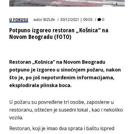
U FOKUSU
autor
BIZLife
30/12/2021 | 09:03
0
Potpuno izgoreo restoran „Košnica“ na
Novom Beogradu (FOTO)
Restoran „Košnica“ na Novom Beogradu
potpuno je izgoreo u sinoćnjem požaru, nakon
što je, po još nepotvrđenim informacijama,
eksplodirala plinska boca.
U požaru su povređene tri osobe, zaposlene u
restoranu, oštećen je susedni lokal , kao i nekoliko
vozila.
Restoran, koji je imao dva sprata i baštu ispred