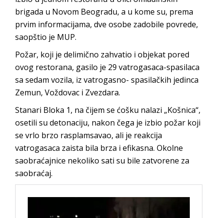
brigada u Novom Beogradu, a u kome su, prema
prvim informacijama, dve osobe zadobile povrede,
saopštio je MUP.
Požar, koji je delimično zahvatio i objekat pored
ovog restorana, gasilo je 29 vatrogasaca-spasilaca
sa sedam vozila, iz vatrogasno- spasilačkih jedinca
Zemun, Voždovac i Zvezdara.
Stanari Bloka 1, na čijem se ćošku nalazi „Košnica“,
osetili su detonaciju, nakon čega je izbio požar koji
se vrlo brzo rasplamsavao, ali je reakcija
vatrogasaca zaista bila brza i efikasna. Okolne
saobraćajnice nekoliko sati su bile zatvorene za
saobraćaj.