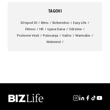
TAGOVI
30 Ispod 30
Bitno
Bizbendovi
Easy Life
Filmovi
HR
Izjava Dana
Odrzime
Poslovne Vesti
Putovanja
Važno
Wannabe
Webmind