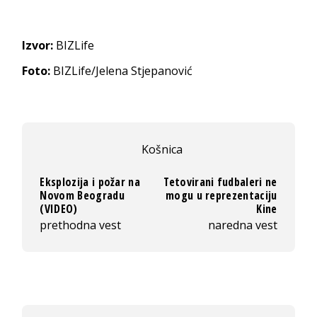
Izvor:
BIZLife
Foto:
BIZLife/Jelena Stjepanović
Košnica
Eksplozija i požar na
Tetovirani fudbaleri ne
Novom Beogradu
mogu u reprezentaciju
(VIDEO)
Kine
prethodna vest
naredna vest