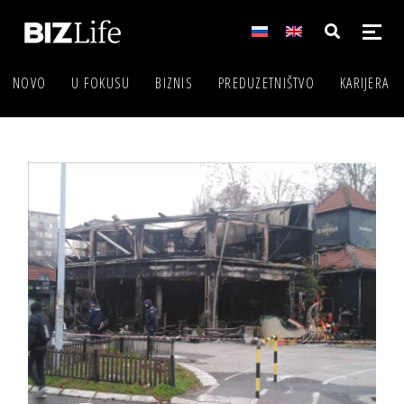
NOVO
U FOKUSU
BIZNIS
PREDUZETNIŠTVO
KARIJERA