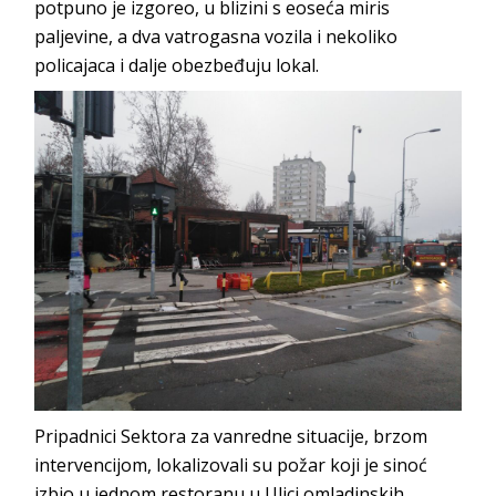
potpuno je izgoreo, u blizini s eoseća miris
paljevine, a dva vatrogasna vozila i nekoliko
policajaca i dalje obezbeđuju lokal.
Pripadnici Sektora za vanredne situacije, brzom
intervencijom, lokalizovali su požar koji je sinoć
izbio u jednom restoranu u Ulici omladinskih