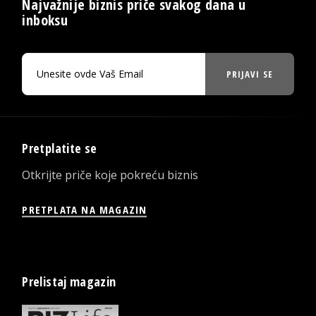
Najvažnije biznis priče svakog dana u
inboksu
PRIJAVI SE
Pretplatite se
Otkrijte priče koje pokreću biznis
PRETPLATA NA MAGAZIN
Prelistaj magazin