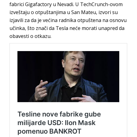
fabrici Gigafactory u Nevadi. U TechCrunch-ovom
izveštaju o otpuštanjima u San Mateu, izvori su
izjavili za da je većina radnika otpuštena na osnovu
učinka, što znači da Tesla neće morati unapred da
obavesti o otkazu.