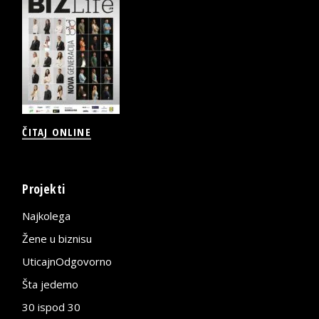
ČITAJ ONLINE
Projekti
Najkolega
Žene u biznisu
UticajnOdgovorno
Šta jedemo
30 ispod 30