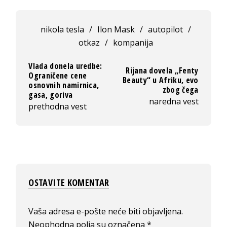
nikola tesla
/
Ilon Mask
/
autopilot
/
otkaz
/
kompanija
Vlada donela uredbe:
Rijana dovela „Fenty
Ograničene cene
Beauty“ u Afriku, evo
osnovnih namirnica,
zbog čega
gasa, goriva
naredna vest
prethodna vest
OSTAVITE KOMENTAR
Vaša adresa e-pošte neće biti objavljena.
Neophodna polja su označena
*