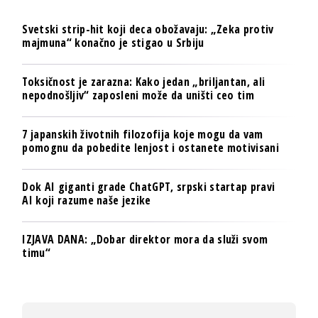
Svetski strip-hit koji deca obožavaju: „Zeka protiv
majmuna“ konačno je stigao u Srbiju
Toksičnost je zarazna: Kako jedan „briljantan, ali
nepodnošljiv“ zaposleni može da uništi ceo tim
7 japanskih životnih filozofija koje mogu da vam
pomognu da pobedite lenjost i ostanete motivisani
Dok AI giganti grade ChatGPT, srpski startap pravi
AI koji razume naše jezike
IZJAVA DANA: „Dobar direktor mora da služi svom
timu“