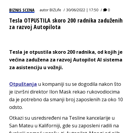
BIZNIS SCENA
autor
BIZLife
30/06/2022 | 17:50
0
Tesla OTPUSTILA skoro 200 radnika zaduženih
za razvoj Autopilota
Tesla je otpustila skoro 200 radnika, od kojih je
većina zadužena za razvoj Autopilot AI sistema
za asistenciju u vožnji.
Otpuštanja
u kompaniji su se dogodila nakon što
je izvršni direktor Ilon Mask rekao rukovodiocima
da je potrebno da smanji broj zaposlenih za oko 10
odsto.
Otkazi su usredsređeni na Tesline kancelarije u
San Mateu u Kaliforniji, gde su zaposleni radili na