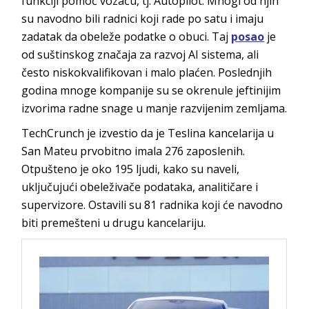
funkciji pomoć vozaču, tj. Autopilot. Mnogi od njih
su navodno bili radnici koji rade po satu i imaju
zadatak da obeleže podatke o obuci. Taj
posao
je
od suštinskog značaja za razvoj AI sistema, ali
često niskokvalifikovan i malo plaćen. Poslednjih
godina mnoge kompanije su se okrenule jeftinijim
izvorima radne snage u manje razvijenim zemljama.
TechCrunch je izvestio da je Teslina kancelarija u
San Mateu prvobitno imala 276 zaposlenih.
Otpušteno je oko 195 ljudi, kako su naveli,
uključujući obeleživače podataka, analitičare i
supervizore. Ostavili su 81 radnika koji će navodno
biti premešteni u drugu kancelariju.