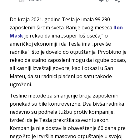
Do kraja 2021. godine Tesla je imala 99.290
zaposlenih širom sveta. Ranije ovog meseca
Ilon
Mask
je rekao da ima „super loš osećaj“ o
američkoj ekonomiji i da Tesla ima „previše
radnika“, što je dovelo do otpuštanja. Prvobitno je
rekao da stalno zaposleni mogu da izgube posao,
ali kasniji izveštaji govore, kao i otkazi u San
Mateu, da su radnici plaćeni po satu takođe
ugroženi.
Tesline metode za smanjenje broja zaposlenih
ponekad su bile kontroverzne. Dva bivša radnika
nedavno su podnela tužbu protiv kompanije,
tvrdeći da je Tesla prekršila savezni zakon.
Kompanija nije dostavila obaveštenje 60 dana pre
nego što je izvršila masovno otpuštanje u svojoj