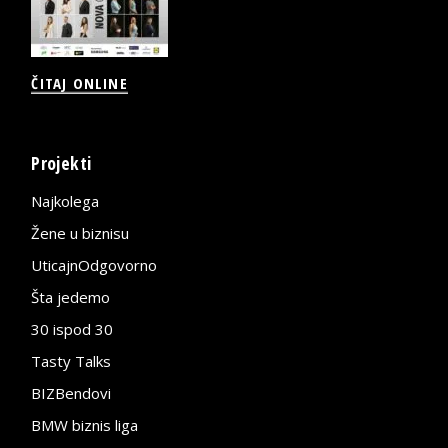
ČITAJ ONLINE
Projekti
Najkolega
Žene u biznisu
UticajnOdgovorno
Šta jedemo
30 ispod 30
Tasty Talks
BIZBendovi
BMW biznis liga