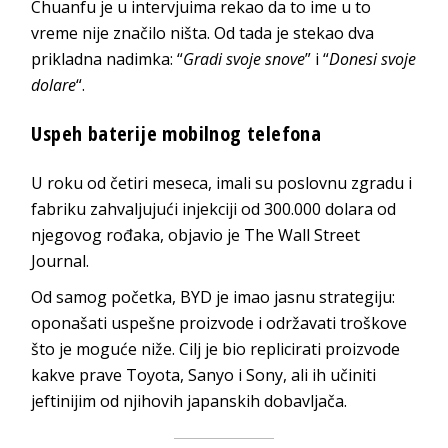
Chuanfu je u intervjuima rekao da to ime u to
vreme nije značilo ništa. Od tada je stekao dva
prikladna nadimka: “
Gradi svoje snove
” i “
Donesi svoje
dolare
“.
Uspeh baterije mobilnog telefona
U roku od četiri meseca, imali su poslovnu zgradu i
fabriku zahvaljujući injekciji od 300.000 dolara od
njegovog rođaka, objavio je The Wall Street
Journal.
Od samog početka, BYD je imao jasnu strategiju:
oponašati uspešne proizvode i održavati troškove
što je moguće niže. Cilj je bio replicirati proizvode
kakve prave Toyota, Sanyo i Sony, ali ih učiniti
jeftinijim od njihovih japanskih dobavljača.