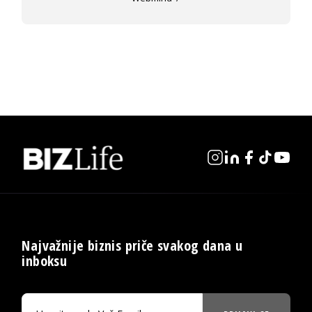
Najvažnije biznis priče svakog dana u
inboksu