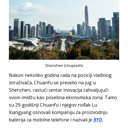
Shenzhen (Unsplash)
Nakon nekoliko godina rada na poziciji vladinog
istraživača, Chuanfu se preselio na jug u
Shenzhen, rastući centar inovacija zahvaljujući
svom imidžu kao posebna ekonomska zona. Tamo
su 29-godišnji Chuanfu i njegov rođak Lu
Xiangyang osnovali kompaniju za proizvodnju
baterija za mobilne telefone i nazvali je
BYD
.