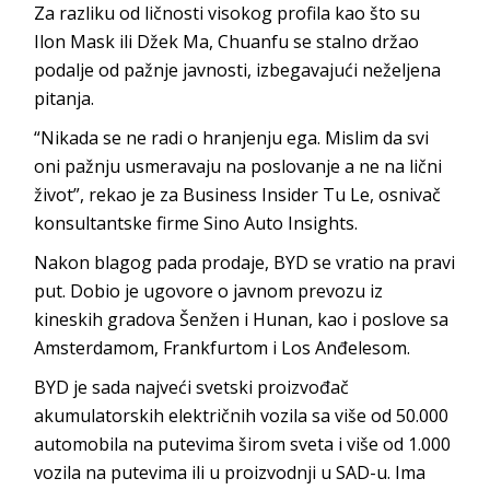
Za razliku od ličnosti visokog profila kao što su
Ilon Mask ili Džek Ma, Chuanfu se stalno držao
podalje od pažnje javnosti, izbegavajući neželjena
pitanja.
“Nikada se ne radi o hranjenju ega. Mislim da svi
oni pažnju usmeravaju na poslovanje a ne na lični
život”, rekao je za Business Insider Tu Le, osnivač
konsultantske firme Sino Auto Insights.
Nakon blagog pada prodaje, BYD se vratio na pravi
put. Dobio je ugovore o javnom prevozu iz
kineskih gradova Šenžen i Hunan, kao i poslove sa
Amsterdamom, Frankfurtom i Los Anđelesom.
BYD je sada najveći svetski proizvođač
akumulatorskih električnih vozila sa više od 50.000
automobila na putevima širom sveta i više od 1.000
vozila na putevima ili u proizvodnji u SAD-u. Ima