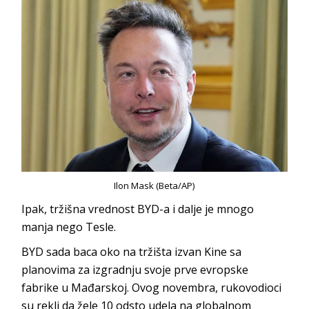
Ilon Mask (Beta/AP)
Ipak, tržišna vrednost BYD-a i dalje je mnogo
manja nego Tesle.
BYD sada baca oko na tržišta izvan Kine sa
planovima za izgradnju svoje prve evropske
fabrike u Mađarskoj. Ovog novembra, rukovodioci
su rekli da žele 10 odsto udela na globalnom