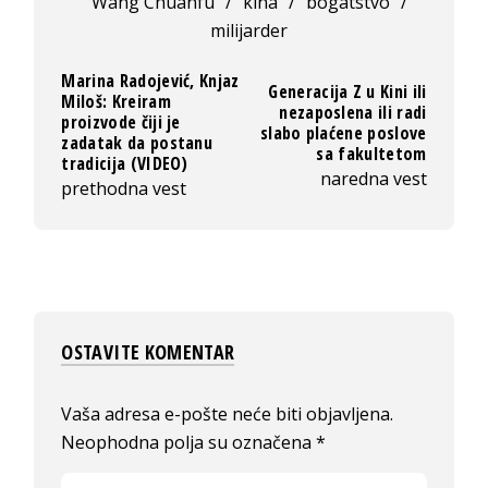
Wang Chuanfu
/
kina
/
bogatstvo
/
milijarder
Marina Radojević, Knjaz
Generacija Z u Kini ili
Miloš: Kreiram
nezaposlena ili radi
proizvode čiji je
slabo plaćene poslove
zadatak da postanu
sa fakultetom
tradicija (VIDEO)
naredna vest
prethodna vest
OSTAVITE KOMENTAR
Vaša adresa e-pošte neće biti objavljena.
Neophodna polja su označena
*