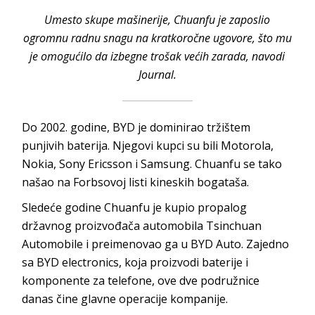
Umesto skupe mašinerije, Chuanfu je zaposlio
ogromnu radnu snagu na kratkoročne ugovore, što mu
je omogućilo da izbegne trošak većih zarada, navodi
Journal.
Do 2002. godine, BYD je dominirao tržištem
punjivih baterija. Njegovi kupci su bili Motorola,
Nokia, Sony Ericsson i Samsung. Chuanfu se tako
našao na Forbsovoj listi kineskih bogataša.
Sledeće godine Chuanfu je kupio propalog
državnog proizvođača automobila Tsinchuan
Automobile i preimenovao ga u BYD Auto. Zajedno
sa BYD electronics, koja proizvodi baterije i
komponente za telefone, ove dve podružnice
danas čine glavne operacije kompanije.