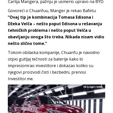
Čarlija Mangera, pažnju je usmerio upravo na BYD.
Govoreći o Chuanfuu, Manger je rekao Bafetu:
“Ovaj tip je kombinacija Tomasa Edisona i
Džeka Velča – nešto poput Edisona u rešavanju
tehničkih problema i nešto poput Velča u
obavljanju onoga što treba. Nikada nisam vidio
nešto slično tome.”
Tokom obilaska kompanije, Chuanfu je navodno
otpio gutljaj tečnosti za baterije kako bi
impresionirao investitore i dokazao koliko su
njegovi proizvodi čisti i bezbedni, prenosi
Investitor.me.