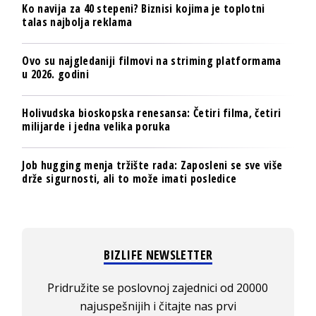
Ko navija za 40 stepeni? Biznisi kojima je toplotni
talas najbolja reklama
Ovo su najgledaniji filmovi na striming platformama
u 2026. godini
Holivudska bioskopska renesansa: Četiri filma, četiri
milijarde i jedna velika poruka
Job hugging menja tržište rada: Zaposleni se sve više
drže sigurnosti, ali to može imati posledice
BIZLIFE NEWSLETTER
Pridružite se poslovnoj zajednici od 20000
najuspešnijih i čitajte nas prvi