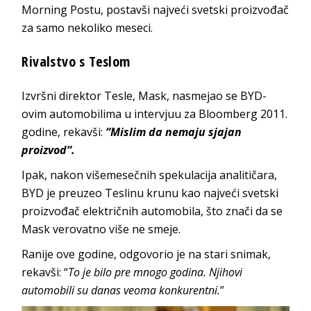
Morning Postu, postavši najveći svetski proizvođač
za samo nekoliko meseci.
Rivalstvo s Teslom
Izvršni direktor Tesle, Mask, nasmejao se BYD-
ovim automobilima u intervjuu za Bloomberg 2011.
godine, rekavši:
“Mislim da nemaju sjajan
proizvod“.
Ipak, nakon višemesečnih spekulacija analitičara,
BYD je preuzeo Teslinu krunu kao najveći svetski
proizvođač električnih automobila, što znači da se
Mask verovatno više ne smeje.
Ranije ove godine, odgovorio je na stari snimak,
rekavši: “
To je bilo pre mnogo godina. Njihovi
automobili su danas veoma konkurentni.
”