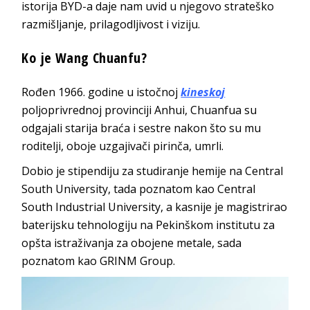
istorija BYD-a daje nam uvid u njegovo strateško
razmišljanje, prilagodljivost i viziju.
Ko je Wang Chuanfu?
Rođen 1966. godine u istočnoj
kineskoj
poljoprivrednoj provinciji Anhui, Chuanfua su
odgajali starija braća i sestre nakon što su mu
roditelji, oboje uzgajivači pirinča, umrli.
Dobio je stipendiju za studiranje hemije na Central
South University, tada poznatom kao Central
South Industrial University, a kasnije je magistrirao
baterijsku tehnologiju na Pekinškom institutu za
opšta istraživanja za obojene metale, sada
poznatom kao GRINM Group.