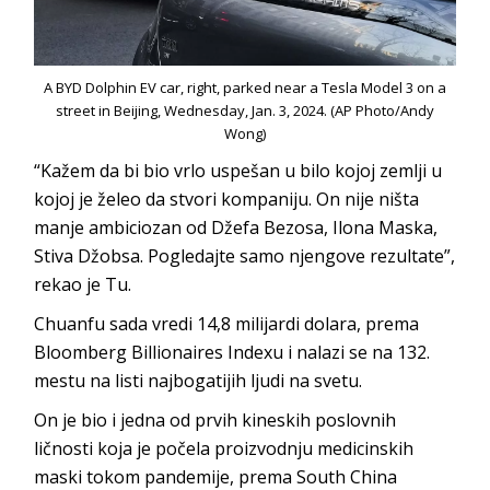
A BYD Dolphin EV car, right, parked near a Tesla Model 3 on a
street in Beijing, Wednesday, Jan. 3, 2024. (AP Photo/Andy
Wong)
“Kažem da bi bio vrlo uspešan u bilo kojoj zemlji u
kojoj je želeo da stvori kompaniju. On nije ništa
manje ambiciozan od Džefa Bezosa, Ilona Maska,
Stiva Džobsa. Pogledajte samo njengove rezultate”,
rekao je Tu.
Chuanfu sada vredi 14,8 milijardi dolara, prema
Bloomberg Billionaires Indexu i nalazi se na 132.
mestu na listi najbogatijih ljudi na svetu.
On je bio i jedna od prvih kineskih poslovnih
ličnosti koja je počela proizvodnju medicinskih
maski tokom pandemije, prema South China