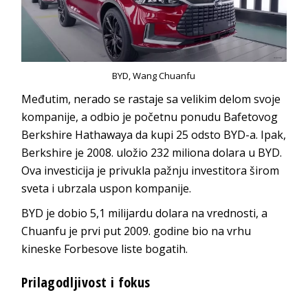
BYD, Wang Chuanfu
Međutim, nerado se rastaje sa velikim delom svoje
kompanije, a odbio je početnu ponudu Bafetovog
Berkshire Hathawaya da kupi 25 odsto BYD-a. Ipak,
Berkshire je 2008. uložio 232 miliona dolara u BYD.
Ova investicija je privukla pažnju investitora širom
sveta i ubrzala uspon kompanije.
BYD je dobio 5,1 milijardu dolara na vrednosti, a
Chuanfu je prvi put 2009. godine bio na vrhu
kineske Forbesove liste bogatih.
Prilagodljivost i fokus