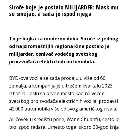
Siroče koje je postalo MILIJARDER: Mask mu
se smejao, a sada je ispod njega
To je bajka za moderno doba: Siroče iz jednog
od najsiromašnijih regiona Kine postalo je
milijarder, osnivač vodećeg svetskog
proizvođača električnih automobila.
BYD-ova vozila se sada prodaju u više od 60
zemalja, a kompanija je u trećem kvartalu 2023.
izbacila Teslu sa prvog mesta kao najvećeg
svetskog proizvođača električnih vozila, prodavši
42.000 automobila više od svog američkog rivala.
Ali čovek u središtu priče, Wang Chuanfu, često je
bio ispod radara. Umesto toga, skoro 30-godišnja