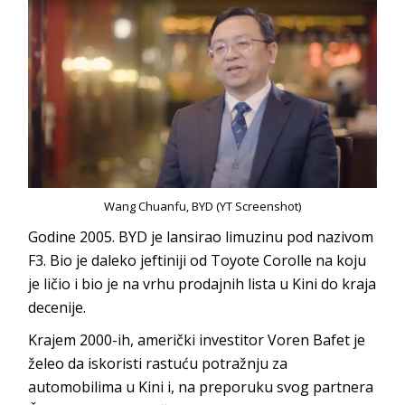
Wang Chuanfu, BYD (YT Screenshot)
Godine 2005. BYD je lansirao limuzinu pod nazivom
F3. Bio je daleko jeftiniji od Toyote Corolle na koju
je ličio i bio je na vrhu prodajnih lista u Kini do kraja
decenije.
Krajem 2000-ih, američki investitor Voren Bafet je
želeo da iskoristi rastuću potražnju za
automobilima u Kini i, na preporuku svog partnera