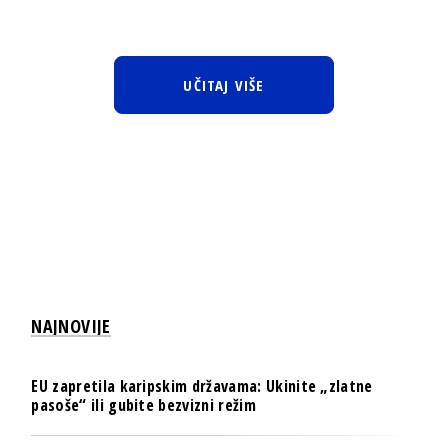
UČITAJ VIŠE
NAJNOVIJE
EU zapretila karipskim državama: Ukinite „zlatne
pasoše“ ili gubite bezvizni režim