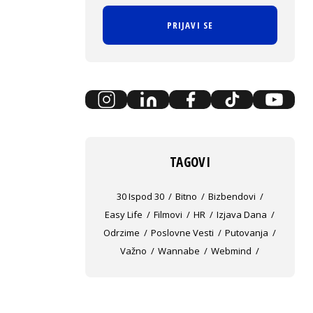
PRIJAVI SE
TAGOVI
30 Ispod 30
Bitno
Bizbendovi
Easy Life
Filmovi
HR
Izjava Dana
Odrzime
Poslovne Vesti
Putovanja
Važno
Wannabe
Webmind