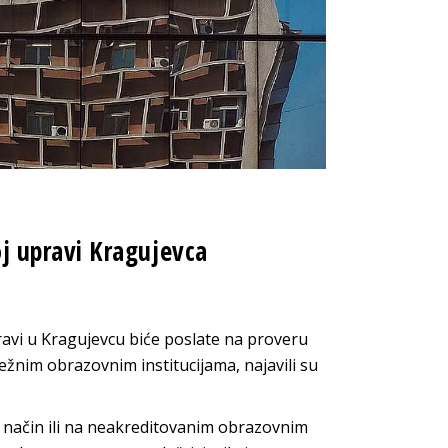
 upravi Kragujevca
avi u Kragujevcu biće poslate na proveru
ežnim obrazovnim institucijama, najavili su
n način ili na neakreditovanim obrazovnim