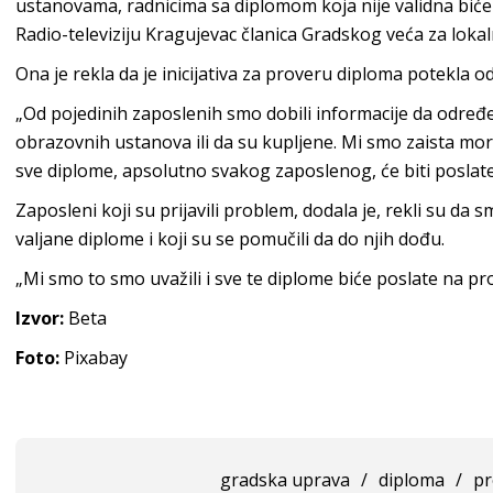
ustanovama, radnicima sa diplomom koja nije validna biće 
Radio-televiziju Kragujevac članica Gradskog veća za lok
Ona je rekla da je inicijativa za proveru diploma potekla 
„Od pojedinih zaposlenih smo dobili informacije da određe
obrazovnih ustanova ili da su kupljene. Mi smo zaista mo
sve diplome, apsolutno svakog zaposlenog, će biti poslate
Zaposleni koji su prijavili problem, dodala je, rekli su da 
valjane diplome i koji su se pomučili da do njih dođu.
„Mi smo to smo uvažili i sve te diplome biće poslate na pro
Izvor:
Beta
Foto:
Pixabay
gradska uprava
/
diploma
/
pr