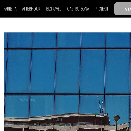
KARIJERA
AFTERHOUR
BIZTRAVEL
GASTRO ZONA
PROJEKTI
NE
POSAO
FILM I SCENA
NAJKOLEGA
LJUDI (HR)
KNJIGE
TASTY TALKS
POSAO
FILM I SCENA
NAJKOLEGA
JE
MOJ UGAO
AUTO SVET
30 ISPOD 30
LJUDI (HR)
KNJIGE
TASTY TALKS
USAVRŠAVANJE
STIL
BACK TO OFFIC
JE
MOJ UGAO
AUTO SVET
30 ISPOD 30
KNOW-HOW
WELLBEING
BIZBENDOVI
USAVRŠAVANJE
STIL
BACK TO OFFIC
BIZKOLEGIJUM
KNOW-HOW
WELLBEING
BIZBENDOVI
BMW BIZNIS LIG
BIZKOLEGIJUM
BIZLIFE WEEK
BMW BIZNIS LIG
IZJAVA GODINE
BIZLIFE WEEK
IZJAVA GODINE