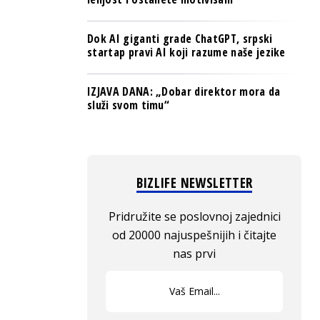
Dok AI giganti grade ChatGPT, srpski
startap pravi AI koji razume naše jezike
IZJAVA DANA: „Dobar direktor mora da
služi svom timu“
BIZLIFE NEWSLETTER
Pridružite se poslovnoj zajednici
od 20000 najuspešnijih i čitajte
nas prvi