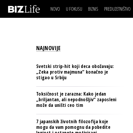
NOVO
U FOKUSU
BIZNIS
PREDUZETNIŠTVO
IZJAVA DANA
BIZNIS SCENA
VIDEO
REAL ESTATE
IZJAVA DANA
BIZNIS SCENA
BREND I KOMUNIKACI
VIDEO
REAL ESTATE
ESG & ENERGY
NAJNOVIJE
BREND I KOMUNIKACI
BANKE
ESG & ENERGY
OSIGURANJE
Svetski strip-hit koji deca obožavaju:
BANKE
„Zeka protiv majmuna“ konačno je
TECH I AI
stigao u Srbiju
OSIGURANJE
BIZNIS & SPORT
TECH I AI
Toksičnost je zarazna: Kako jedan
PULS REGIONA
„briljantan, ali nepodnošljiv“ zaposleni
BIZNIS & SPORT
može da uništi ceo tim
NOVO NA RAFU
PULS REGIONA
7 japanskih životnih filozofija koje
NOVO NA RAFU
mogu da vam pomognu da pobedite
lenjost i ostanete motivisani