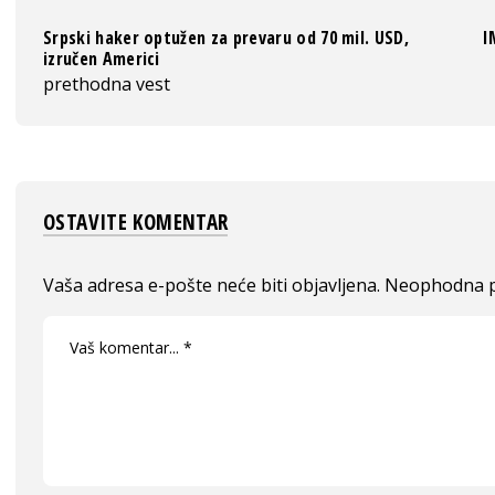
Srpski haker optužen za prevaru od 70 mil. USD,
I
izručen Americi
prethodna vest
OSTAVITE KOMENTAR
Vaša adresa e-pošte neće biti objavljena.
Neophodna p