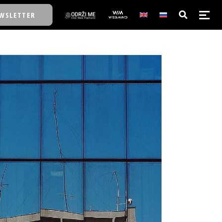
WSLETTER
E/SCHOOL
E/SCHOOL
A
A