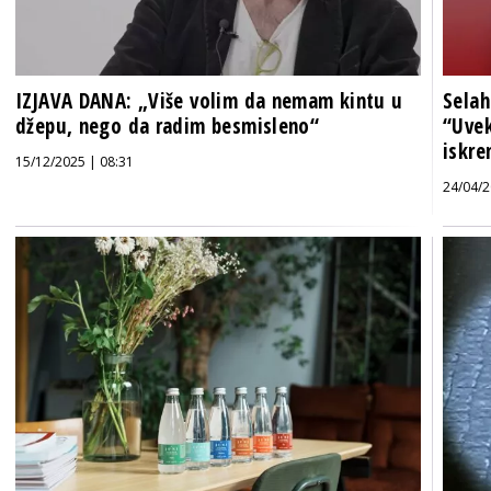
IZJAVA DANA: „Više volim da nemam kintu u
Selah
džepu, nego da radim besmisleno“
“Uvek
iskre
15/12/2025 | 08:31
24/04/2