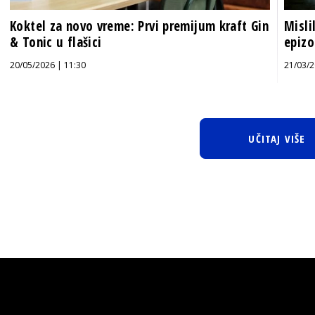
Koktel za novo vreme: Prvi premijum kraft Gin
Misli
& Tonic u flašici
epizo
20/05/2026 | 11:30
21/03/2
UČITAJ VIŠE