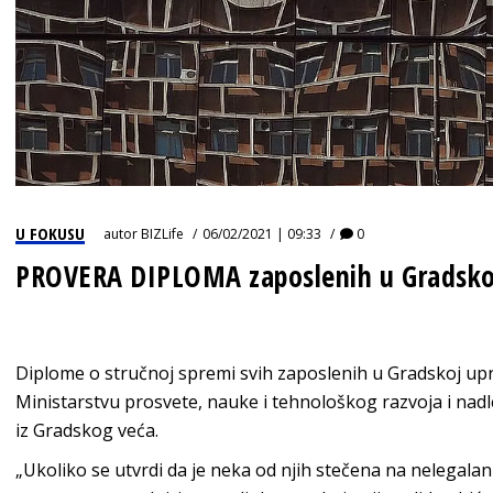
U FOKUSU
autor
BIZLife
06/02/2021 | 09:33
0
PROVERA DIPLOMA zaposlenih u Gradskoj
Diplome o stručnoj spremi svih zaposlenih u Gradskoj upr
Ministarstvu prosvete, nauke i tehnološkog razvoja i nadl
iz Gradskog veća.
„Ukoliko se utvrdi da je neka od njih stečena na nelegala