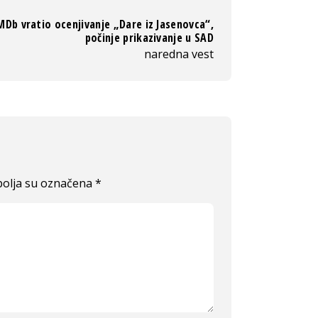
MDb vratio ocenjivanje „Dare iz Jasenovca“,
počinje prikazivanje u SAD
naredna vest
olja su označena
*