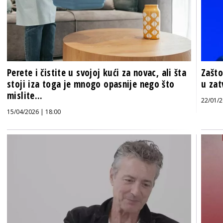
Perete i čistite u svojoj kući za novac, ali šta
Zašto
stoji iza toga je mnogo opasnije nego što
u zat
mislite...
22/01/2
15/04/2026 | 18:00