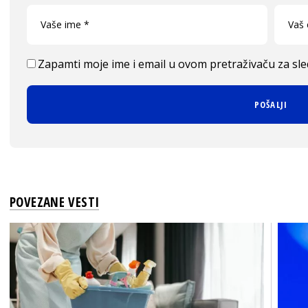
Zapamti moje ime i email u ovom pretraživaču za sl
POVEZANE VESTI