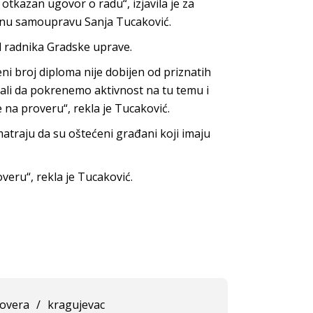
otkazan ugovor o radu“, izjavila je za
alnu samoupravu Sanja Tucaković.
od radnika Gradske uprave.
ni broj diploma nije dobijen od priznatih
rali da pokrenemo aktivnost na tu temu i
 na proveru“, rekla je Tucaković.
smatraju da su oštećeni građani koji imaju
veru“, rekla je Tucaković.
overa
/
kragujevac