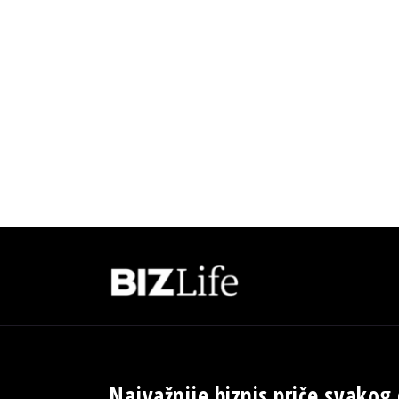
Najvažnije biznis priče svakog