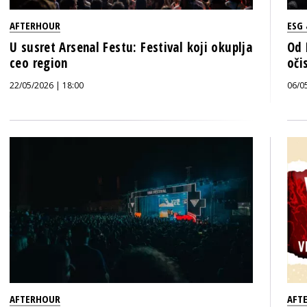
AFTERHOUR
ESG
U susret Arsenal Festu: Festival koji okuplja
Od 
ceo region
oči
22/05/2026 | 18:00
06/0
AFTERHOUR
AFT