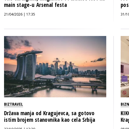
main stage-u Arsenal festa
pos
21/04/2026 | 17:35
31/1
BIZTRAVEL
BIZN
Država manja od Kragujevca, sa gotovo
KIK
istim brojem stanovnika kao cela Srbija
Kra