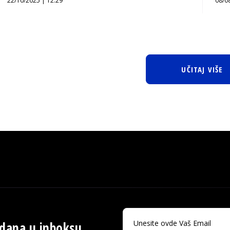
22/10/2025 | 12:29
08/0
UČITAJ VIŠE
 dana u inboksu