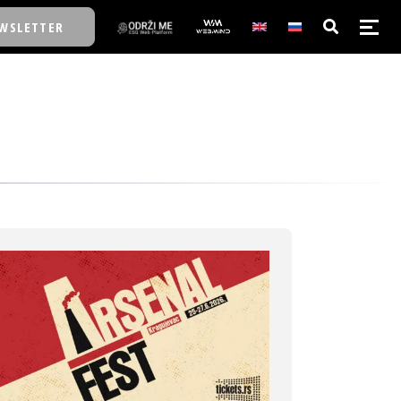
WSLETTER
E/SCHOOL
E/SCHOOL
A
A