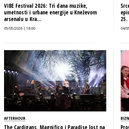
VIBE Festival 2026: Tri dana muzike,
Src
umetnosti i urbane energije u Kneževom
epi
arsenalu u Kra...
25.
05/05/2026 | 18:00
04/0
AFTERHOUR
BIZN
The Cardigans, Magnifico i Paradise lost na
Pro