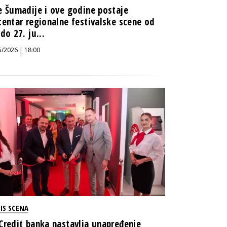
e Šumadije i ove godine postaje
centar regionalne festivalske scene od
 do 27. ju...
5/2026 | 18:00
IS SCENA
Credit banka nastavlja unapređenje