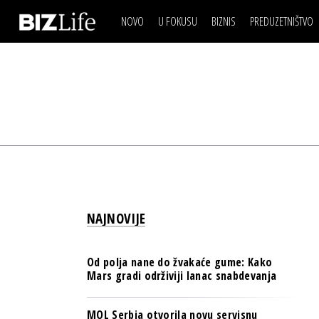
NOVO
U FOKUSU
BIZNIS
PREDUZETNIŠTVO
IZJAVA DANA
BIZNIS SCENA
VIDEO
REAL ESTATE
IZJAVA DANA
BIZNIS SCENA
BREND I KOMUNIKACI
VIDEO
REAL ESTATE
ESG & ENERGY
BREND I KOMUNIKACI
BANKE
ESG & ENERGY
OSIGURANJE
BANKE
TECH I AI
OSIGURANJE
BIZNIS & SPORT
NAJNOVIJE
TECH I AI
PULS REGIONA
BIZNIS & SPORT
NOVO NA RAFU
Od polja nane do žvakaće gume: Kako
PULS REGIONA
Mars gradi održiviji lanac snabdevanja
NOVO NA RAFU
MOL Serbia otvorila novu servisnu