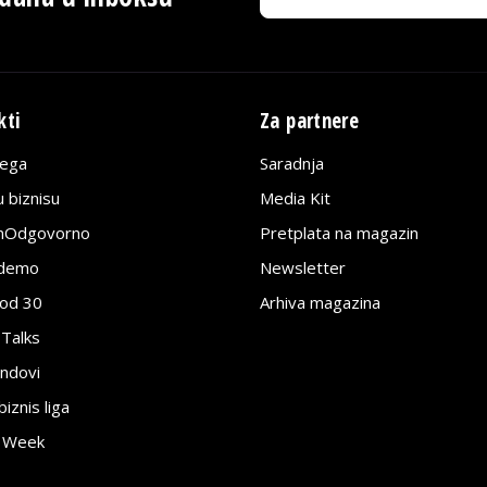
kti
Za partnere
lega
Saradnja
 biznisu
Media Kit
jnOdgovorno
Pretplata na magazin
edemo
Newsletter
pod 30
Arhiva magazina
 Talks
ndovi
znis liga
e Week