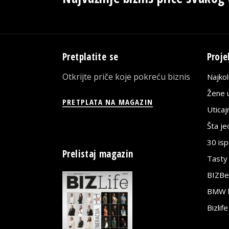
Pretplatite se
Proje
Otkrijte priče koje pokreću biznis
Najko
Žene u
PRETPLATA NA MAGAZIN
Utica
Šta j
30 is
Prelistaj magazin
Tasty
BIZBe
BMW bi
Bizlif