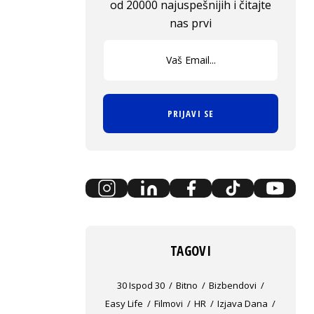
od 20000 najuspešnijih i čitajte
nas prvi
PRIJAVI SE
TAGOVI
30 Ispod 30
Bitno
Bizbendovi
Easy Life
Filmovi
HR
Izjava Dana