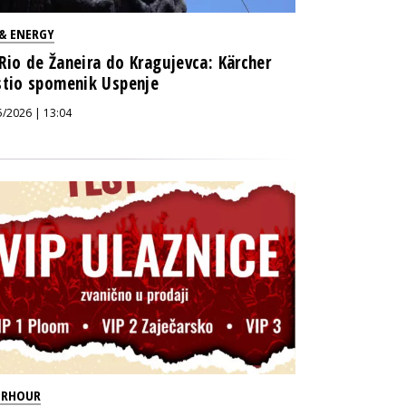
 & ENERGY
Rio de Žaneira do Kragujevca: Kärcher
stio spomenik Uspenje
5/2026 | 13:04
ERHOUR