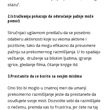
stazu“.
2.Istraživanja pokazuju da odvraćanje pažnje može
pomoći
Stručnjaci uglavnom predlažu da se posebno
odaberu aktivnosti koje su veoma aktivne i
pozitivne, tako da mogu efikasno da preusmere
pažnju sa prekomernog razmišljanja. U to spadaju
vežbanje, druženje sa bliskim ljudima, igranje
igrice, gledanje filma, čitanje knjige itd.
3.Prestanite da se borite sa svojim mislima
Ono što bi moglo u znatnoj meri da umanji
prekomerno razmišljanje jeste da prestanete da
osuđujete svoje misli. Dozvolite sebi da razmišljate
o nečemu, premda vas to frustrira, jer ćete na taj