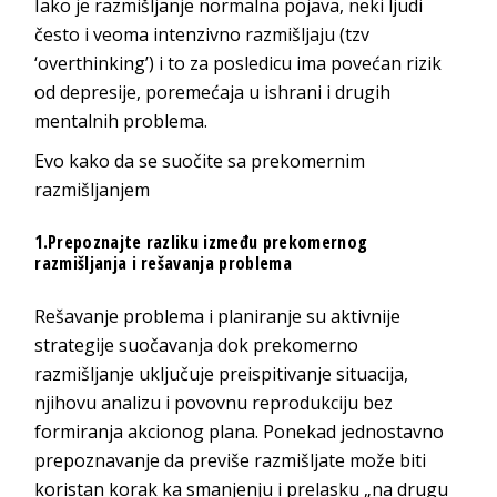
Iako je razmišljanje normalna pojava, neki ljudi
često i veoma intenzivno razmišljaju (tzv
‘overthinking’) i to za posledicu ima povećan rizik
od depresije, poremećaja u ishrani i drugih
mentalnih problema.
Evo kako da se suočite sa prekomernim
razmišljanjem
1.Prepoznajte razliku između prekomernog
razmišljanja i rešavanja problema
Rešavanje problema i planiranje su aktivnije
strategije suočavanja dok prekomerno
razmišljanje uključuje preispitivanje situacija,
njihovu analizu i povovnu reprodukciju bez
formiranja akcionog plana. Ponekad jednostavno
prepoznavanje da previše razmišljate može biti
koristan korak ka smanjenju i prelasku „na drugu