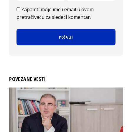
Zapamti moje ime i email u ovom
pretraživaču za sledeći komentar.
POVEZANE VESTI