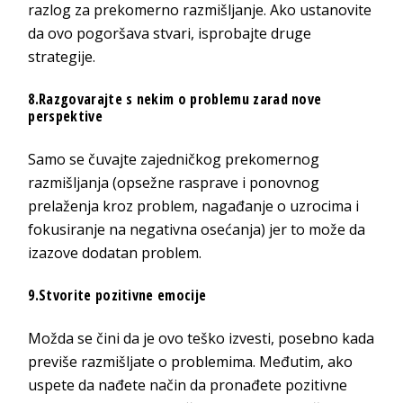
razlog za prekomerno razmišljanje. Ako ustanovite
da ovo pogoršava stvari, isprobajte druge
strategije.
8.Razgovarajte s nekim o problemu zarad nove
perspektive
Samo se čuvajte zajedničkog prekomernog
razmišljanja (opsežne rasprave i ponovnog
prelaženja kroz problem, nagađanje o uzrocima i
fokusiranje na negativna osećanja) jer to može da
izazove dodatan problem.
9.Stvorite pozitivne emocije
Možda se čini da je ovo teško izvesti, posebno kada
previše razmišljate o problemima. Međutim, ako
uspete da nađete način da pronađete pozitivne