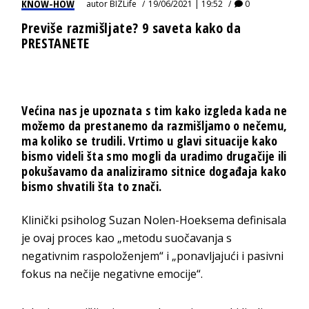
KNOW-HOW
autor
BIZLife
19/06/2021 | 19:52
0
Previše razmišljate? 9 saveta kako da
PRESTANETE
Većina nas je upoznata s tim kako izgleda kada ne
možemo da prestanemo da razmišljamo o nečemu,
ma koliko se trudili. Vrtimo u glavi situacije kako
bismo videli šta smo mogli da uradimo drugačije ili
pokušavamo da analiziramo sitnice događaja kako
bismo shvatili šta to znači.
Klinički psiholog Suzan Nolen-Hoeksema definisala
je ovaj proces kao „metodu suočavanja s
negativnim raspoloženjem“ i „ponavljajući i pasivni
fokus na nečije negativne emocije“.