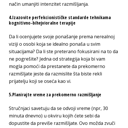
način umanjiti intenzitet razmišljanja.
4.Izazovite perfekcionističke standarde tehnikama
kognitivno-bihejvioralne terapije
Da li ocenjujete svoje ponašanje prema nerealnoj
viziji o osobi koja se idealno ponaša u svim
situacijama? Da li ste preterano fokusirani na to da
ne pogrešite? Jedna od strategija koja bi vam
mogla pomoći da prestanete da prekomerno
razmišljate jeste da razmislite šta biste rekli
prijatelju koji se oseća kao vi.
5.Planirajte vreme za prekomerno razmišljanje
Stručnjaci savetuju da se odvoji vreme (npr, 30
minuta dnevno) u okviru kojih ćete sebi da
dopustite da previše razmišljate. Ovo možda zvuči