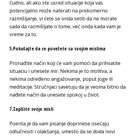
čudno, ali ako ste usred situacije koja vas
potencijalno može naterati na prekomerno
razmišljanje, vi ćete se onda setiti da ne morate
sada da razmišljate o tome, već onda kada vam je
vreme za to.
5.Pokušajte da se povežete sa svojim mislima
Pronađite način koji će vam pomoći da prihvatite
situaciu i unesete mir. Nekima je to molitva, a
nekima određeno angažovanje, poput joge ili
meditacije. Stručnjaci savetuju da je veoma bitno da
nađete način da unesete spokoj u život.
7.Zapišite svoje misli
Poenta je da vam pisanje doprinese osećaju
odlučnosti i olakšanja, umesto da se doda novi