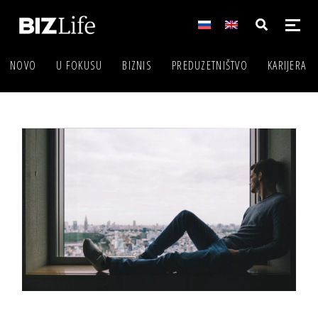
NOVO
U FOKUSU
BIZNIS
PREDUZETNIŠTVO
KARIJERA