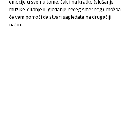
emocije u svemu tome, čak i na kratko (slušanje
muzike, čitanje ili gledanje nečeg smešnog), možda
će vam pomoći da stvari sagledate na drugačiji
način.