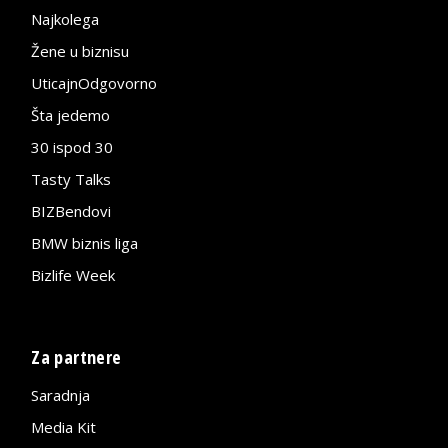
Najkolega
Žene u biznisu
UticajnOdgovorno
Šta jedemo
30 ispod 30
Tasty Talks
BIZBendovi
BMW biznis liga
Bizlife Week
Za partnere
Saradnja
Media Kit