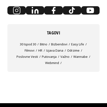
TAGOVI
30 Ispod 30
Bitno
Bizbendovi
Easy Life
Filmovi
HR
Izjava Dana
Odrzime
Poslovne Vesti
Putovanja
Važno
Wannabe
Webmind