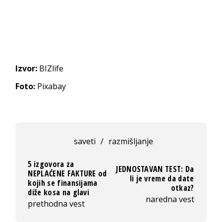
Izvor:
BIZlife
Foto:
Pixabay
saveti
/
razmišljanje
5 izgovora za
JEDNOSTAVAN TEST: Da
NEPLAĆENE FAKTURE od
li je vreme da date
kojih se finansijama
otkaz?
diže kosa na glavi
naredna vest
prethodna vest