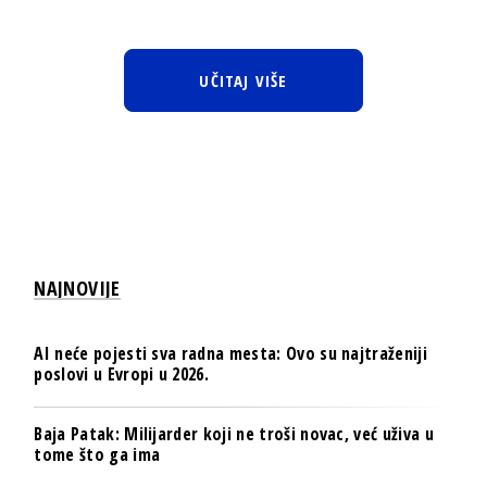
UČITAJ VIŠE
NAJNOVIJE
AI neće pojesti sva radna mesta: Ovo su najtraženiji
poslovi u Evropi u 2026.
Baja Patak: Milijarder koji ne troši novac, već uživa u
tome što ga ima