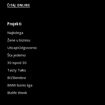
ČITAJ ONLINE
Projekti
Najkolega
Žene u biznisu
UticajnOdgovorno
Šta jedemo
30 ispod 30
Tasty Talks
BIZBendovi
BMW biznis liga
Bizlife Week