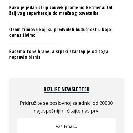
Kako je jedan strip zauvek promenio Betmena: Od
šaljivog superheroja do mračnog osvetnika
Osam filmova koji su predvideli budućnost u kojoj
danas živimo
Bacamo tone hrane, a srpski startap je od toga
napravio biznis
BIZLIFE NEWSLETTER
Pridružite se poslovnoj zajednici od 20000
najuspešnijih i čitajte nas prvi