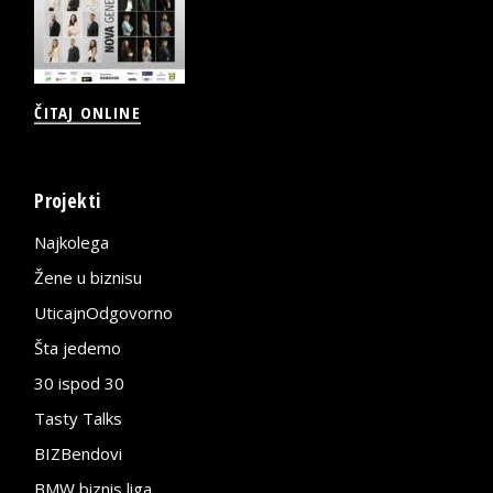
ČITAJ ONLINE
Projekti
Najkolega
Žene u biznisu
UticajnOdgovorno
Šta jedemo
30 ispod 30
Tasty Talks
BIZBendovi
BMW biznis liga