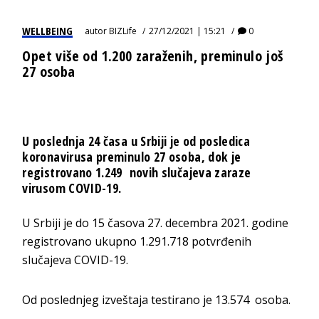
WELLBEING
autor
BIZLife
27/12/2021 | 15:21
0
Opet više od 1.200 zaraženih, preminulo još
27 osoba
U poslednja 24 časa u Srbiji je od posledica
koronavirusa preminulo 27 osoba, dok je
registrovano 1.249 novih slučajeva zaraze
virusom COVID-19.
U Srbiji je do 15 časova 27. decembra 2021. godine
registrovano ukupno 1.291.718 potvrđenih
slučajeva COVID-19.
Od poslednjeg izveštaja testirano je 13.574 osoba.