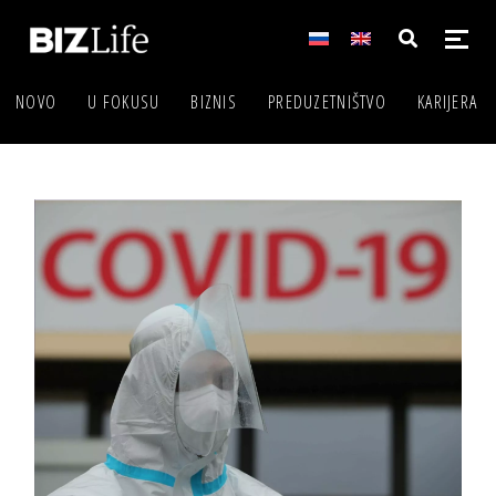
NOVO
U FOKUSU
BIZNIS
PREDUZETNIŠTVO
KARIJERA