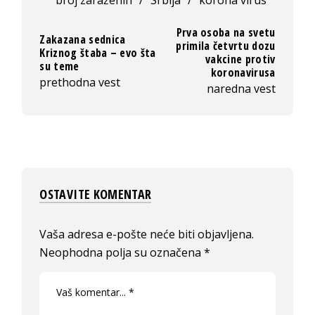
broj zaraženih
/
Srbija
/
korona virus
Prva osoba na svetu
Zakazana sednica
primila četvrtu dozu
Kriznog štaba – evo šta
vakcine protiv
su teme
koronavirusa
prethodna vest
naredna vest
OSTAVITE KOMENTAR
Vaša adresa e-pošte neće biti objavljena.
Neophodna polja su označena
*