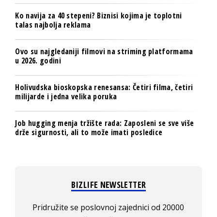
Ko navija za 40 stepeni? Biznisi kojima je toplotni
talas najbolja reklama
Ovo su najgledaniji filmovi na striming platformama
u 2026. godini
Holivudska bioskopska renesansa: Četiri filma, četiri
milijarde i jedna velika poruka
Job hugging menja tržište rada: Zaposleni se sve više
drže sigurnosti, ali to može imati posledice
BIZLIFE NEWSLETTER
Pridružite se poslovnoj zajednici od 20000