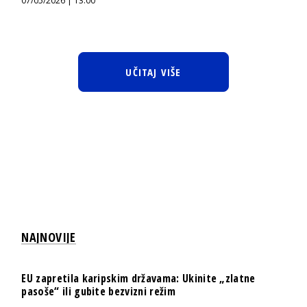
07/05/2026 | 13:00
UČITAJ VIŠE
NAJNOVIJE
EU zapretila karipskim državama: Ukinite „zlatne
pasoše“ ili gubite bezvizni režim