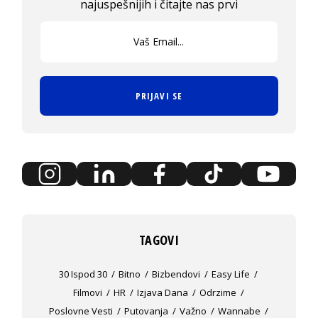
najuspešnijih i čitajte nas prvi
PRIJAVI SE
TAGOVI
30 Ispod 30
Bitno
Bizbendovi
Easy Life
Filmovi
HR
Izjava Dana
Odrzime
Poslovne Vesti
Putovanja
Važno
Wannabe