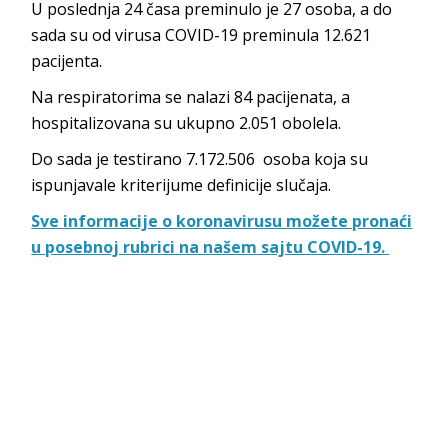
U poslednja 24 časa preminulo je 27 osoba, a do
sada su od virusa COVID-19 preminula 12.621
pacijenta.
Na respiratorima se nalazi 84 pacijenata, a
hospitalizovana su ukupno 2.051 obolela.
Do sada je testirano 7.172.506 osoba koja su
ispunjavale kriterijume definicije slučaja.
Sve informacije o koronavirusu možete pronaći
u posebnoj rubrici na našem sajtu COVID-19.