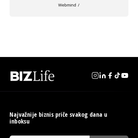
Webmind
Najvažnije biznis priče svakog dana u
inboksu