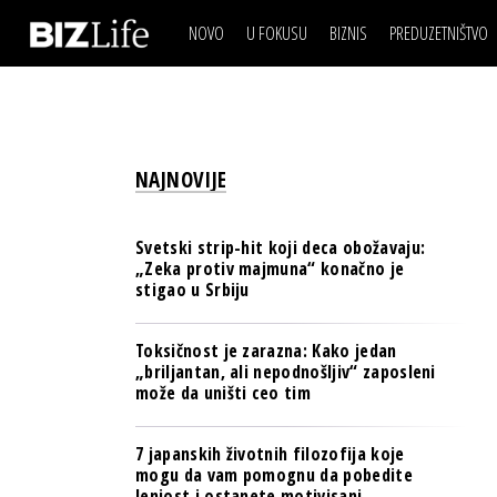
NOVO
U FOKUSU
BIZNIS
PREDUZETNIŠTVO
IZJAVA DANA
BIZNIS SCENA
VIDEO
REAL ESTATE
IZJAVA DANA
BIZNIS SCENA
BREND I KOMUNIKACI
VIDEO
REAL ESTATE
ESG & ENERGY
NAJNOVIJE
BREND I KOMUNIKACI
BANKE
ESG & ENERGY
OSIGURANJE
Svetski strip-hit koji deca obožavaju:
BANKE
„Zeka protiv majmuna“ konačno je
TECH I AI
stigao u Srbiju
OSIGURANJE
BIZNIS & SPORT
TECH I AI
Toksičnost je zarazna: Kako jedan
PULS REGIONA
„briljantan, ali nepodnošljiv“ zaposleni
BIZNIS & SPORT
može da uništi ceo tim
NOVO NA RAFU
PULS REGIONA
7 japanskih životnih filozofija koje
NOVO NA RAFU
mogu da vam pomognu da pobedite
lenjost i ostanete motivisani