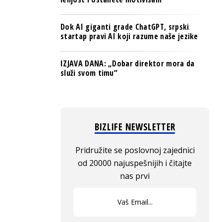
Dok AI giganti grade ChatGPT, srpski
startap pravi AI koji razume naše jezike
IZJAVA DANA: „Dobar direktor mora da
služi svom timu“
BIZLIFE NEWSLETTER
Pridružite se poslovnoj zajednici
od 20000 najuspešnijih i čitajte
nas prvi