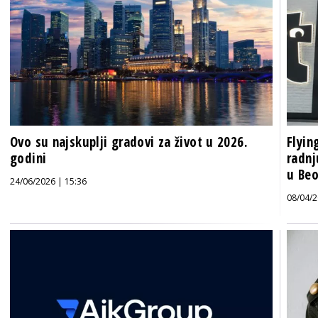
Ovo su najskuplji gradovi za život u 2026.
Flyin
godini
radnj
u Be
24/06/2026 | 15:36
08/04/2