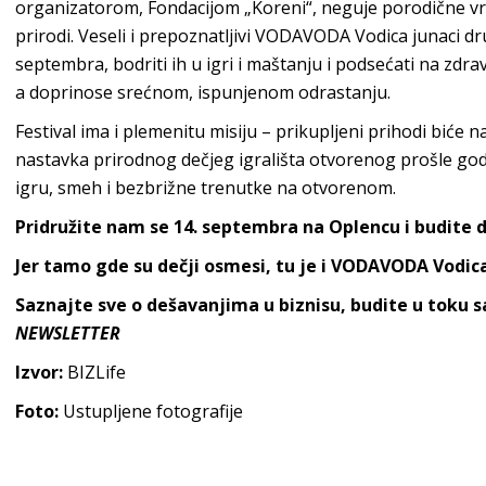
organizatorom, Fondacijom „Koreni“, neguje porodične vre
prirodi. Veseli i prepoznatljivi VODAVODA Vodica junaci dr
septembra, bodriti ih u igri i maštanju i podsećati na zdr
a doprinose srećnom, ispunjenom odrastanju.
Festival ima i plemenitu misiju – prikupljeni prihodi biće
nastavka prirodnog dečjeg igrališta otvorenog prošle godi
igru, smeh i bezbrižne trenutke na otvorenom.
Pridružite nam se 14. septembra na Oplencu i budite d
Jer tamo gde su dečji osmesi, tu je i VODAVODA Vodic
Saznajte sve o dešavanjima u biznisu, budite u toku 
NEWSLETTER
Izvor:
BIZLife
Foto:
Ustupljene fotografije