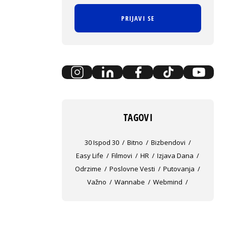
PRIJAVI SE
TAGOVI
30 Ispod 30
Bitno
Bizbendovi
Easy Life
Filmovi
HR
Izjava Dana
Odrzime
Poslovne Vesti
Putovanja
Važno
Wannabe
Webmind