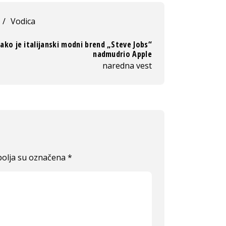
/
Vodica
ako je italijanski modni brend „Steve Jobs“
nadmudrio Apple
naredna vest
olja su označena
*