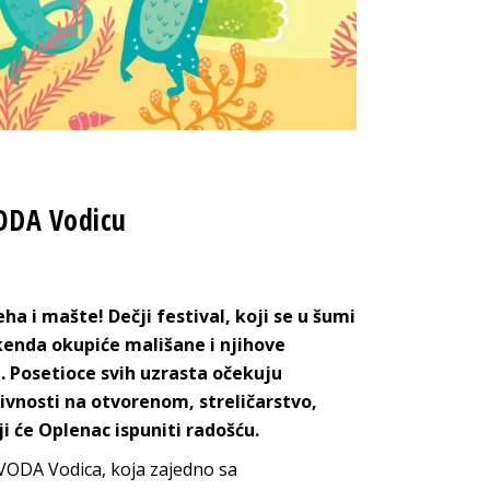
VODA Vodicu
a i mašte! Dečji festival, koji se u šumi
kenda okupiće mališane i njihove
i. Posetioce svih uzrasta očekuju
ivnosti na otvorenom, streličarstvo,
i će Oplenac ispuniti radošću.
AVODA Vodica, koja zajedno sa