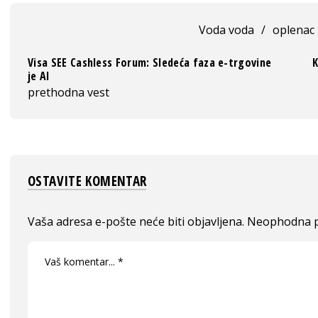
Voda voda
/
oplenac
Visa SEE Cashless Forum: Sledeća faza e-trgovine
K
je AI
prethodna vest
OSTAVITE KOMENTAR
Vaša adresa e-pošte neće biti objavljena.
Neophodna p