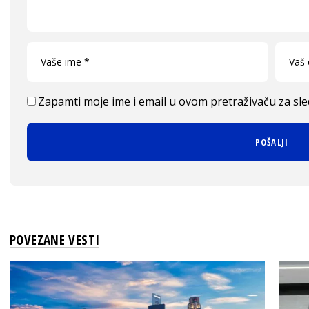
Zapamti moje ime i email u ovom pretraživaču za sl
POVEZANE VESTI