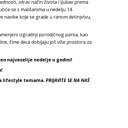
dnosti, zdrav način života i ljubav prema
užiće se s mališanima u nedelju 14.
ave navike koje se grade u ranom detinjstvu,
 namenjeni izgradnji porodičnog parka, kao
ne, čime deca dobijaju još više prostora za
eo najveselije nedelje u godini!
a!
sa lifestyle temama.
PRIJAVITE SE NA NAŠ