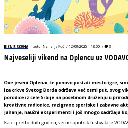
BIZNIS SCENA
autor
Nemanja Kuč
12/09/2025 | 18:00
0
Najveseliji vikend na Oplencu uz VODA
Ove jeseni Oplenac će ponovo postati mesto igre, smeh
iza crkve Svetog Đorđa održava već osmi put, ovog vi
porodice iz cele Srbije na posebnom druženju u prirod
kreativne radionice, razigrane sportske i zabavne akt
jahanje, naučni eksperimenti i još mnogo sadržaja koj
Kao i prethodnih godina, verni saputnik festivala je VOD