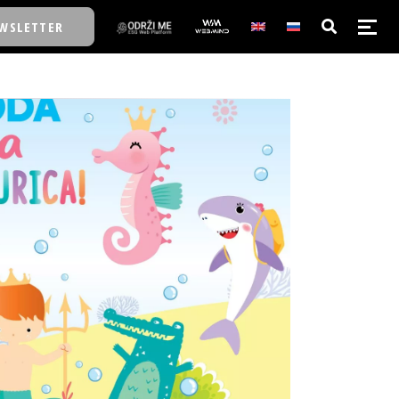
WSLETTER
E/SCHOOL
E/SCHOOL
A
A