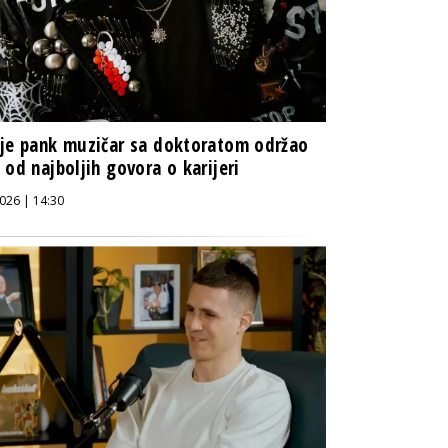
je pank muzičar sa doktoratom održao
 od najboljih govora o karijeri
026 | 14:30