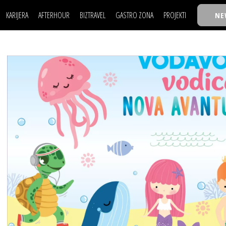
KARIJERA
AFTERHOUR
BIZTRAVEL
GASTRO ZONA
PROJEKTI
NE
POSAO
FILM I SCENA
NAJKOLEGA
LJUDI (HR)
KNJIGE
TASTY TALKS
POSAO
FILM I SCENA
NAJKOLEGA
JE
MOJ UGAO
AUTO SVET
30 ISPOD 30
LJUDI (HR)
KNJIGE
TASTY TALKS
USAVRŠAVANJE
STIL
BACK TO OFFIC
JE
MOJ UGAO
AUTO SVET
30 ISPOD 30
KNOW-HOW
WELLBEING
BIZBENDOVI
USAVRŠAVANJE
STIL
BACK TO OFFIC
BIZKOLEGIJUM
KNOW-HOW
WELLBEING
BIZBENDOVI
BMW BIZNIS LIG
BIZKOLEGIJUM
BIZLIFE WEEK
BMW BIZNIS LIG
IZJAVA GODINE
BIZLIFE WEEK
IZJAVA GODINE