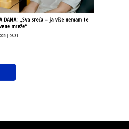
A DANA: „Sva sreća – ja više nemam te
vene mreže“
025 | 08:31