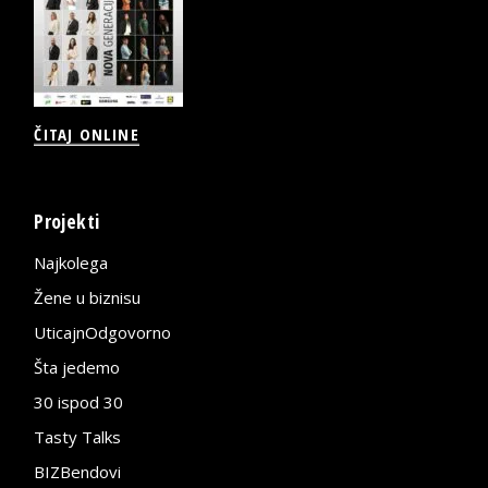
ČITAJ ONLINE
Projekti
Najkolega
Žene u biznisu
UticajnOdgovorno
Šta jedemo
30 ispod 30
Tasty Talks
BIZBendovi