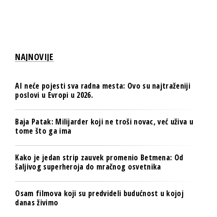
NAJNOVIJE
AI neće pojesti sva radna mesta: Ovo su najtraženiji
poslovi u Evropi u 2026.
Baja Patak: Milijarder koji ne troši novac, već uživa u
tome što ga ima
Kako je jedan strip zauvek promenio Betmena: Od
šaljivog superheroja do mračnog osvetnika
Osam filmova koji su predvideli budućnost u kojoj
danas živimo