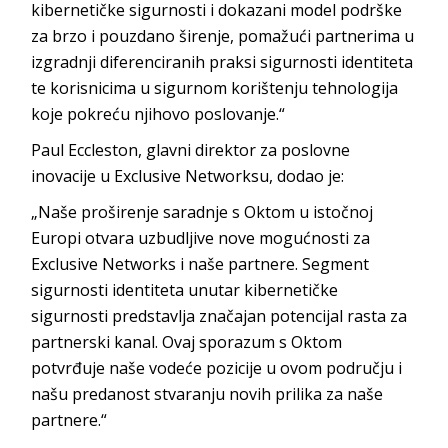
kibernetičke sigurnosti i dokazani model podrške
za brzo i pouzdano širenje, pomažući partnerima u
izgradnji diferenciranih praksi sigurnosti identiteta
te korisnicima u sigurnom korištenju tehnologija
koje pokreću njihovo poslovanje.“
Paul Eccleston, glavni direktor za poslovne
inovacije u Exclusive Networksu, dodao je:
„Naše proširenje saradnje s Oktom u istočnoj
Europi otvara uzbudljive nove mogućnosti za
Exclusive Networks i naše partnere. Segment
sigurnosti identiteta unutar kibernetičke
sigurnosti predstavlja značajan potencijal rasta za
partnerski kanal. Ovaj sporazum s Oktom
potvrđuje naše vodeće pozicije u ovom području i
našu predanost stvaranju novih prilika za naše
partnere.“