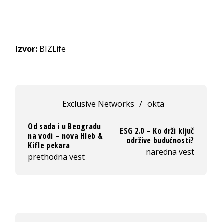
Izvor:
BIZLife
Exclusive Networks
/
okta
Od sada i u Beogradu
ESG 2.0 – Ko drži ključ
na vodi – nova Hleb &
održive budućnosti?
Kifle pekara
naredna vest
prethodna vest