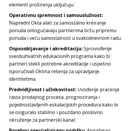
elementi proširenja uključuju:
Operativnu spremnost i samouslužnost:
Napredni Okta alati za samostalno kreiranje
ponuda omogućavaju partnerima bržu pripremu
ponuda i veću samostalnost u svakodnevnom radu.
Osposobljavanje i akreditaciju:
Sprovođenje
sveobuhvatnih edukacionih programa kako bi
partneri stekli potrebne akreditacije i uspešno
isporučivali Oktina rešenja za upravljanje
identitetima.
Predvidljivost i učinkovitost:
Uvođenje praćenja
rasta prodajnog procesa, prognoziranja i
pojednostavljenih eskalacijskih procedura kako bi
se osiguralo stabilno i pouzdano poslovno
okruženje za partnerski kanal.
Posebnu specijaliziranu podršku
: Angažman