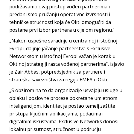
podržavamo ovaj pristup vođen partnerima i
predani smo pružanju operativne izvrsnosti i
tehničke stručnosti koja će Okti omogućiti da
postane prvi izbor partnera u cijelom regionu.“
„Nakon uspešne saradnje u centralnoj i istočnoj
Evropi, daljnje jačanje partnerstva s Exclusive
Networksom u istočnoj Evropi važan je korak u
Oktinoj strategiji rasta vođenoj partnerima“, izjavio
je Zair Abbas, potpredsjednik za partnere i
strateška savezništva za regiju EMEA u Okti.
„S obzirom na to da organizacije usvajaju usluge u
oblaku i poslovne procese pokretane umjetnom
inteligencijom, identitet je postao temelj zaštite
pristupa ključnim aplikacijama, podacima i
digitalnim iskustvima. Exclusive Networks donosi
lokalnu prisutnost, stručnost u području