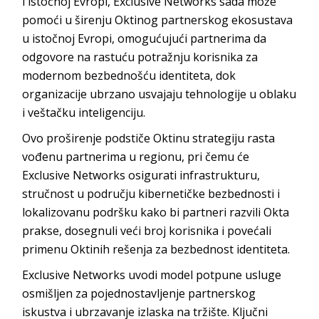
i istočnoj Evropi, Exclusive Networks sada može
pomoći u širenju Oktinog partnerskog ekosustava
u istočnoj Evropi, omogućujući partnerima da
odgovore na rastuću potražnju korisnika za
modernom bezbednošću identiteta, dok
organizacije ubrzano usvajaju tehnologije u oblaku
i veštačku inteligenciju.
Ovo proširenje podstiče Oktinu strategiju rasta
vođenu partnerima u regionu, pri čemu će
Exclusive Networks osigurati infrastrukturu,
stručnost u području kibernetičke bezbednosti i
lokalizovanu podršku kako bi partneri razvili Okta
prakse, dosegnuli veći broj korisnika i povećali
primenu Oktinih rešenja za bezbednost identiteta.
Exclusive Networks uvodi model potpune usluge
osmišljen za pojednostavljenje partnerskog
iskustva i ubrzavanje izlaska na tržište. Ključni