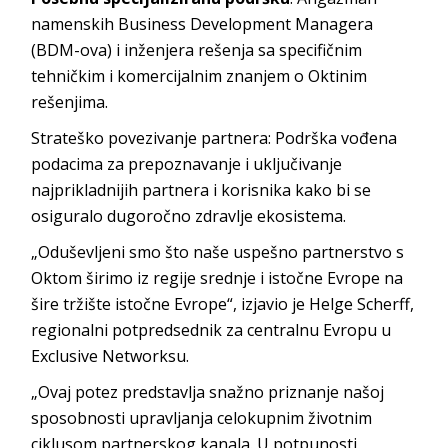
namenskih Business Development Managera
(BDM-ova) i inženjera rešenja sa specifičnim
tehničkim i komercijalnim znanjem o Oktinim
rešenjima.
Strateško povezivanje partnera: Podrška vođena
podacima za prepoznavanje i uključivanje
najprikladnijih partnera i korisnika kako bi se
osiguralo dugoročno zdravlje ekosistema.
„Oduševljeni smo što naše uspešno partnerstvo s
Oktom širimo iz regije srednje i istočne Evrope na
šire tržište istočne Evrope“, izjavio je Helge Scherff,
regionalni potpredsednik za centralnu Evropu u
Exclusive Networksu.
„Ovaj potez predstavlja snažno priznanje našoj
sposobnosti upravljanja celokupnim životnim
ciklusom partnerskog kanala. U potpunosti