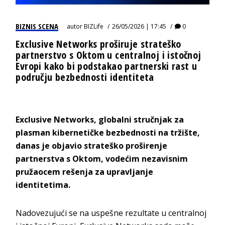
BIZNIS SCENA
autor
BIZLife
26/05/2026 | 17:45
0
Exclusive Networks proširuje strateško
partnerstvo s Oktom u centralnoj i istočnoj
Evropi kako bi podstakao partnerski rast u
području bezbednosti identiteta
Exclusive Networks, globalni stručnjak za
plasman kibernetičke bezbednosti na tržište,
danas je objavio strateško proširenje
partnerstva s Oktom, vodećim nezavisnim
pružaocem rešenja za upravljanje
identitetima.
Nadovezujući se na uspešne rezultate u centralnoj