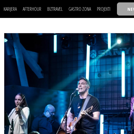
KARIJERA
AFTERHOUR
BIZTRAVEL
GASTRO ZONA
PROJEKTI
NE
POSAO
FILM I SCENA
NAJKOLEGA
LJUDI (HR)
KNJIGE
TASTY TALKS
POSAO
FILM I SCENA
NAJKOLEGA
JE
MOJ UGAO
AUTO SVET
30 ISPOD 30
LJUDI (HR)
KNJIGE
TASTY TALKS
USAVRŠAVANJE
STIL
BACK TO OFFIC
JE
MOJ UGAO
AUTO SVET
30 ISPOD 30
KNOW-HOW
WELLBEING
BIZBENDOVI
USAVRŠAVANJE
STIL
BACK TO OFFIC
BIZKOLEGIJUM
KNOW-HOW
WELLBEING
BIZBENDOVI
BMW BIZNIS LIG
BIZKOLEGIJUM
BIZLIFE WEEK
BMW BIZNIS LIG
IZJAVA GODINE
BIZLIFE WEEK
IZJAVA GODINE