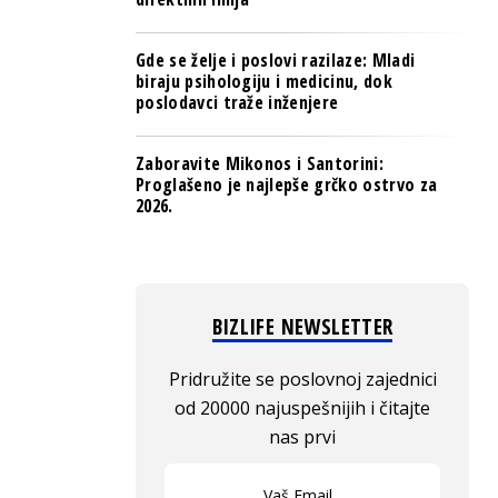
Gde se želje i poslovi razilaze: Mladi
biraju psihologiju i medicinu, dok
poslodavci traže inženjere
Zaboravite Mikonos i Santorini:
Proglašeno je najlepše grčko ostrvo za
2026.
BIZLIFE NEWSLETTER
Pridružite se poslovnoj zajednici
od 20000 najuspešnijih i čitajte
nas prvi