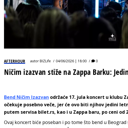
AFTERHOUR
autor
BIZLife
04/06/2026 | 18:00
0
Ničim izazvan stiže na Zappa Barku: Jedi
Bend Ničim Izazvan
održaće 17. jula koncert u klubu 
očekuje posebno veče, jer će ovo biti njihov jedini letn
putem servisa bilet.rs, kao i u Zappa baru, po ceni od 2
Ovaj koncert biće poseban i po tome što bend u Beograd s