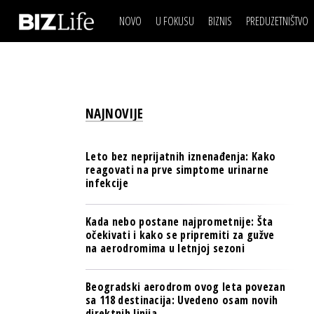
NOVO
U FOKUSU
BIZNIS
PREDUZETNIŠTVO
IZJAVA DANA
BIZNIS SCENA
VIDEO
REAL ESTATE
IZJAVA DANA
BIZNIS SCENA
BREND I KOMUNIKACI
VIDEO
REAL ESTATE
ESG & ENERGY
NAJNOVIJE
BREND I KOMUNIKACI
BANKE
ESG & ENERGY
OSIGURANJE
Leto bez neprijatnih iznenađenja: Kako
BANKE
reagovati na prve simptome urinarne
TECH I AI
infekcije
OSIGURANJE
BIZNIS & SPORT
TECH I AI
Kada nebo postane najprometnije: Šta
PULS REGIONA
očekivati i kako se pripremiti za gužve
BIZNIS & SPORT
na aerodromima u letnjoj sezoni
NOVO NA RAFU
PULS REGIONA
Beogradski aerodrom ovog leta povezan
NOVO NA RAFU
sa 118 destinacija: Uvedeno osam novih
direktnih linija