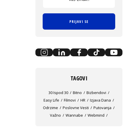
PRIJAVI SE
TAGOVI
30 Ispod 30
Bitno
Bizbendovi
Easy Life
Filmovi
HR
Izjava Dana
Odrzime
Poslovne Vesti
Putovanja
Važno
Wannabe
Webmind