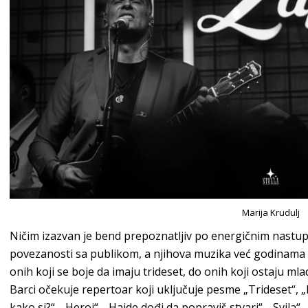
Marija Krudulj
Ničim izazvan je bend prepoznatljiv po energičnim nastup
povezanosti sa publikom, a njihova muzika već godinama pr
onih koji se boje da imaju trideset, do onih koji ostaju 
Barci očekuje repertoar koji uključuje pesme „Trideset“, „Re
kako si?“, „Heroj“, „Hajde dođi da popraviš stvari“, „Svi