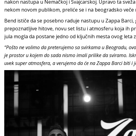
nakon nastupa u Nemačkoj i Švajcarskoj. Upravo ta sveža e
nekom novom publikom, preliće se i na beogradsko veče n
Bend ističe da se posebno raduje nastupu u Zappa Barci, 
prepoznatljive hitove, novu set listu i atmosferu koja ih 
jula mogla da postane jedno od ključnih mesta ovog leta z
“Pošto ne volimo da preterujemo sa svirkama u Beogradu, ovo će
je prostor u kojem do sada nismo imali prilike da sviramo. Is
uvek super atmosfera, a verujemo da će na Zappa Barci biti i jo