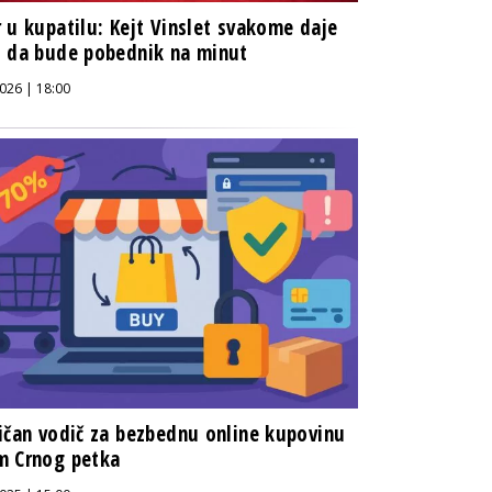
 u kupatilu: Kejt Vinslet svakome daje
 da bude pobednik na minut
026 | 18:00
ičan vodič za bezbednu online kupovinu
m Crnog petka