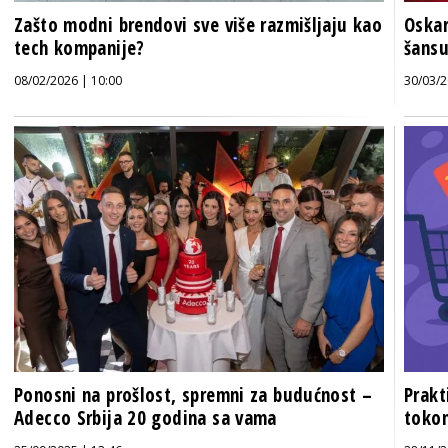
Zašto modni brendovi sve više razmišljaju kao
Oskar
tech kompanije?
šansu
08/02/2026 | 10:00
30/03/2
Ponosni na prošlost, spremni za budućnost –
Prakt
Adecco Srbija 20 godina sa vama
toko