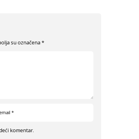
olja su označena
*
edeći komentar.