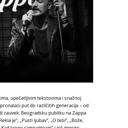
ima, upečatljivim tekstovima i snažnoj
onalazi put do različitih generacija – od
mladi zauvek. Beogradsku publiku na Zappa
kla je“, „Pusti ljubav“, „O tebi“, „Bože,
la“, „Kad krene rampampam“ i još mnogo