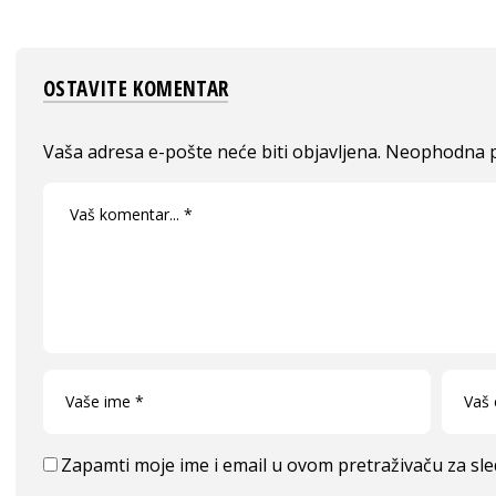
OSTAVITE KOMENTAR
Vaša adresa e-pošte neće biti objavljena.
Neophodna p
Zapamti moje ime i email u ovom pretraživaču za sl