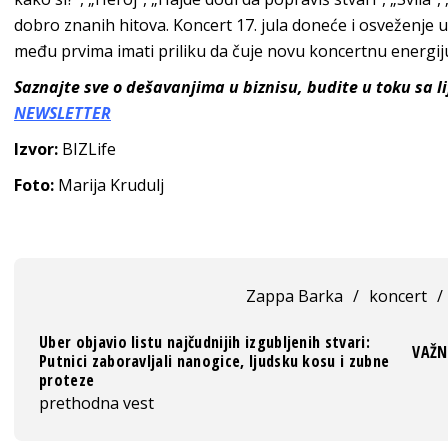
dobro znanih hitova. Koncert 17. jula doneće i osveženje u 
među prvima imati priliku da čuje novu koncertnu energij
Saznajte sve o dešavanjima u biznisu, budite u toku sa 
NEWSLETTER
Izvor:
BIZLife
Foto:
Marija Krudulj
Zappa Barka
/
koncert
/
Uber objavio listu najčudnijih izgubljenih stvari:
VAŽN
Putnici zaboravljali nanogice, ljudsku kosu i zubne
proteze
prethodna vest