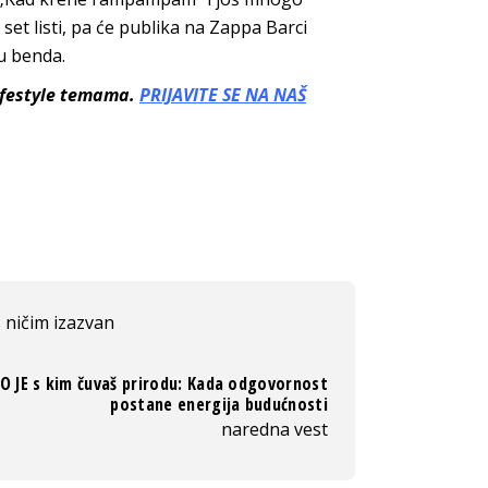
set listi, pa će publika na Zappa Barci
u benda.
lifestyle temama.
PRIJAVITE SE NA NAŠ
ničim izazvan
O JE s kim čuvaš prirodu: Kada odgovornost
postane energija budućnosti
naredna vest