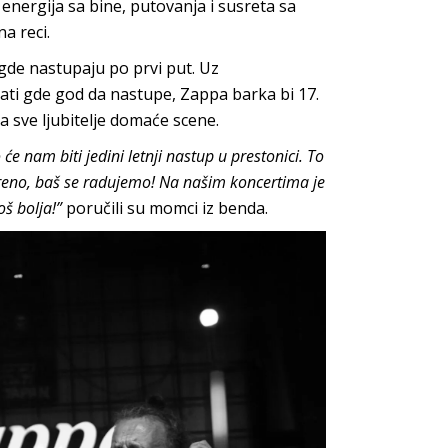
nergija sa bine, putovanja i susreta sa
a reci.
gde nastupaju po prvi put. Uz
prati gde god da nastupe, Zappa barka bi 17.
a sve ljubitelje domaće scene.
 nam biti jedini letnji nastup u prestonici. To
kreno, baš se radujemo! Na našim koncertima je
š bolja!”
poručili su momci iz benda.