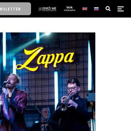
WSLETTER
E/SCHOOL
E/SCHOOL
A
A