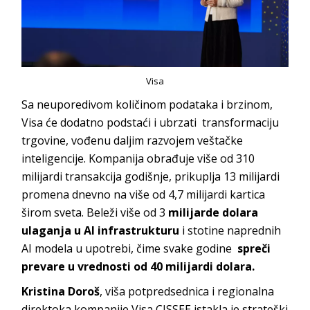
Visa
Sa neuporedivom količinom podataka i brzinom,
Visa će dodatno podstaći i ubrzati transformaciju
trgovine, vođenu daljim razvojem veštačke
inteligencije. Kompanija obrađuje više od 310
milijardi transakcija godišnje, prikuplja 13 milijardi
promena dnevno na više od 4,7 milijardi kartica
širom sveta. Beleži više od 3
milijarde dolara
ulaganja u AI infrastrukturu
i stotine naprednih
AI modela u upotrebi, čime svake godine
spreči
prevare u vrednosti od 40 milijardi dolara.
Kristina Doroš
, viša potpredsednica i regionalna
direktoka kompanije Visa CISSEE istakla je strateški