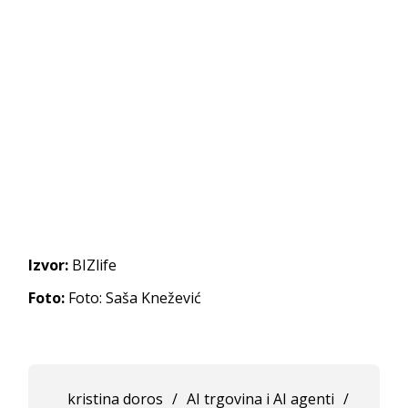
Izvor:
BIZlife
Foto:
Foto: Saša Knežević
kristina doros
/
AI trgovina i AI agenti
/