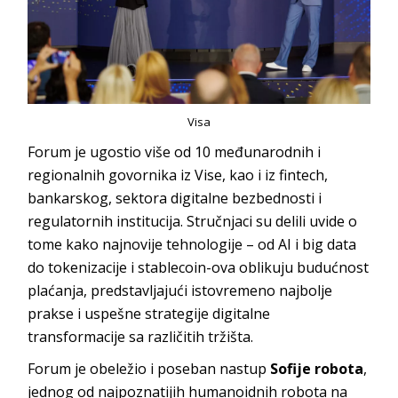
Visa
Forum je ugostio više od 10 međunarodnih i
regionalnih govornika iz Vise, kao i iz fintech,
bankarskog, sektora digitalne bezbednosti i
regulatornih institucija. Stručnjaci su delili uvide o
tome kako najnovije tehnologije – od AI i big data
do tokenizacije i stablecoin-ova oblikuju budućnost
plaćanja, predstavljajući istovremeno najbolje
prakse i uspešne strategije digitalne
transformacije sa različitih tržišta.
Forum je obeležio i poseban nastup
Sofije robota
,
jednog od najpoznatijih humanoidnih robota na