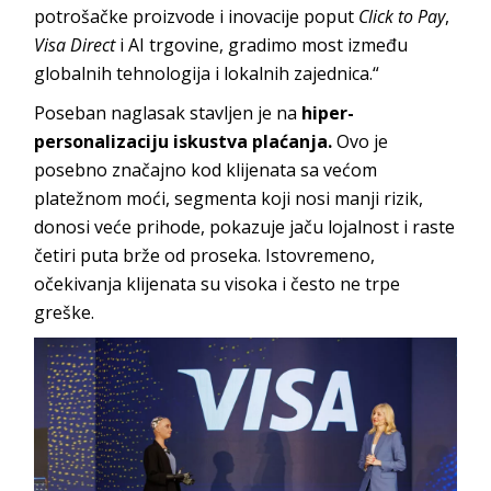
potrošačke proizvode i inovacije poput
Click to Pay
,
Visa Direct
i AI trgovine, gradimo most između
globalnih tehnologija i lokalnih zajednica.“
Poseban naglasak stavljen je na
hiper-
personalizaciju iskustva plaćanja.
Ovo je
posebno značajno kod klijenata sa većom
platežnom moći, segmenta koji nosi manji rizik,
donosi veće prihode, pokazuje jaču lojalnost i raste
četiri puta brže od proseka. Istovremeno,
očekivanja klijenata su visoka i često ne trpe
greške.