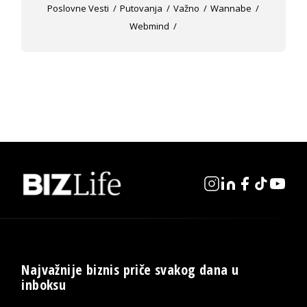
Poslovne Vesti
Putovanja
Važno
Wannabe
Webmind
Najvažnije biznis priče svakog dana u
inboksu