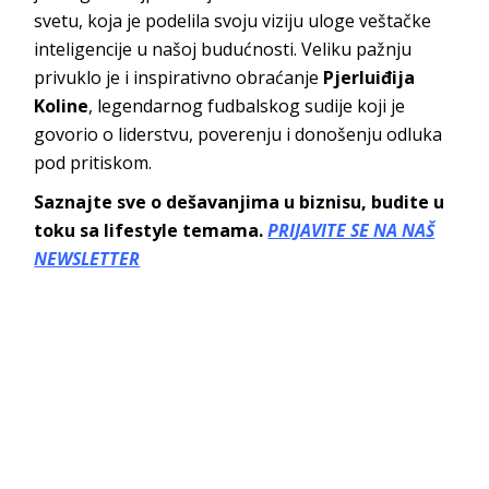
svetu, koja je podelila svoju viziju uloge veštačke
inteligencije u našoj budućnosti. Veliku pažnju
privuklo je i inspirativno obraćanje
Pjerluiđija
Koline
, legendarnog fudbalskog sudije koji je
govorio o liderstvu, poverenju i donošenju odluka
pod pritiskom.
Saznajte sve o dešavanjima u biznisu, budite u
toku sa lifestyle temama.
PRIJAVITE SE NA NAŠ
NEWSLETTER