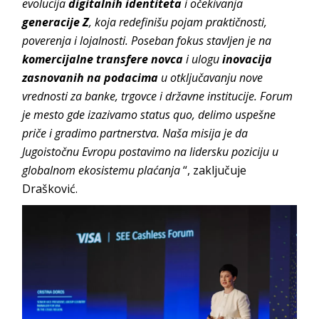
evolucija
digitalnih identiteta
i očekivanja
generacije Z
, koja redefinišu pojam praktičnosti,
poverenja i lojalnosti. Poseban fokus stavljen je na
komercijalne transfere novca
i ulogu
inovacija
zasnovanih na podacima
u otključavanju nove
vrednosti za banke, trgovce i državne institucije. Forum
je mesto gde izazivamo status quo, delimo uspešne
priče i gradimo partnerstva. Naša misija je da
Jugoistočnu Evropu postavimo na lidersku poziciju u
globalnom ekosistemu plaćanja
“, zaključuje
Drašković.