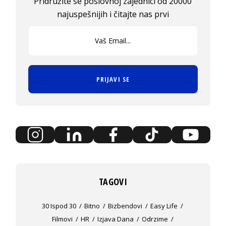
Pridružite se poslovnoj zajednici od 20000
najuspešnijih i čitajte nas prvi
PRIJAVI SE
TAGOVI
30 Ispod 30
Bitno
Bizbendovi
Easy Life
Filmovi
HR
Izjava Dana
Odrzime