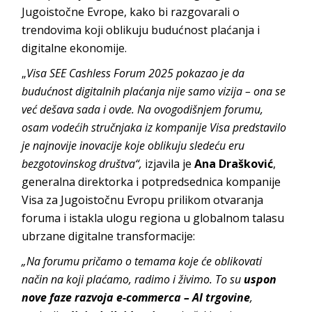
Jugoistočne Evrope, kako bi razgovarali o
trendovima koji oblikuju budućnost plaćanja i
digitalne ekonomije.
„
Visa SEE Cashless Forum 2025 pokazao je da
budućnost digitalnih plaćanja nije samo vizija – ona se
već dešava sada i ovde. Na ovogodišnjem forumu,
osam vodećih stručnjaka iz kompanije Visa predstavilo
je najnovije inovacije koje oblikuju sledeću eru
bezgotovinskog društva
“,
izjavila je
Ana Drašković
,
generalna direktorka i potpredsednica kompanije
Visa za Jugoistočnu Evropu prilikom otvaranja
foruma i istakla ulogu regiona u globalnom talasu
ubrzane digitalne transformacije:
„Na forumu pričamo o temama koje će oblikovati
način na koji plaćamo, radimo i živimo. To su
uspon
nove faze razvoja e-commerca – AI trgovine
,