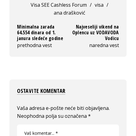
Visa SEE Cashless Forum
/
visa
/
ana drašković
Minimalna zarada
Najveseliji vikend na
64.554 dinara od 1.
Oplencu uz VODAVODA
janura sledeće godine
Vodicu
prethodna vest
naredna vest
OSTAVITE KOMENTAR
Vaša adresa e-pošte neće biti objavljena.
Neophodna polja su označena
*