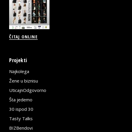
ČITAJ ONLINE
Projekti
Najkolega
Žene u biznisu
UticajnOdgovorno
Šta jedemo
30 ispod 30
Tasty Talks
BIZBendovi