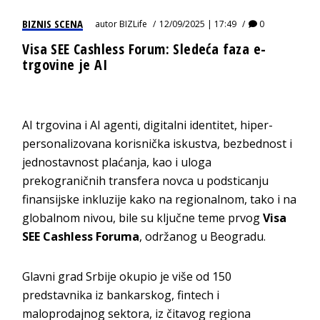
BIZNIS SCENA
autor
BIZLife
12/09/2025 | 17:49
0
Visa SEE Cashless Forum: Sledeća faza e-
trgovine je AI
AI trgovina i AI agenti, digitalni identitet, hiper-
personalizovana korisnička iskustva, bezbednost i
jednostavnost plaćanja, kao i uloga
prekograničnih transfera novca u podsticanju
finansijske inkluzije kako na regionalnom, tako i na
globalnom nivou, bile su ključne teme prvog
Visa
SEE Cashless Foruma
, održanog u Beogradu.
Glavni grad Srbije okupio je više od 150
predstavnika iz bankarskog, fintech i
maloprodajnog sektora, iz čitavog regiona