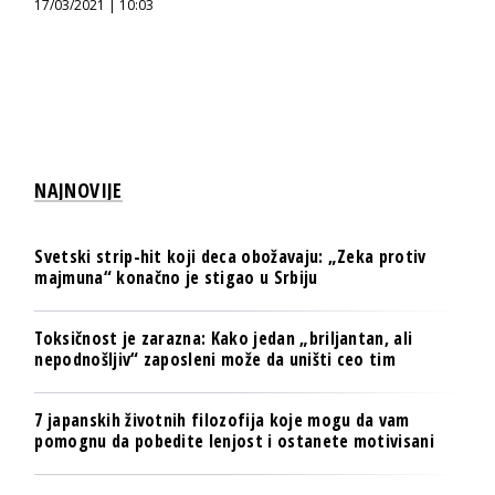
17/03/2021 | 10:03
NAJNOVIJE
Svetski strip-hit koji deca obožavaju: „Zeka protiv
majmuna“ konačno je stigao u Srbiju
Toksičnost je zarazna: Kako jedan „briljantan, ali
nepodnošljiv“ zaposleni može da uništi ceo tim
7 japanskih životnih filozofija koje mogu da vam
pomognu da pobedite lenjost i ostanete motivisani