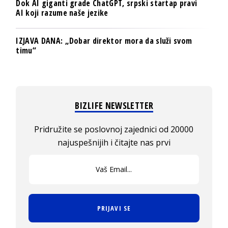
Dok AI giganti grade ChatGPT, srpski startap pravi
AI koji razume naše jezike
IZJAVA DANA: „Dobar direktor mora da služi svom
timu“
BIZLIFE NEWSLETTER
Pridružite se poslovnoj zajednici od 20000
najuspešnijih i čitajte nas prvi
PRIJAVI SE