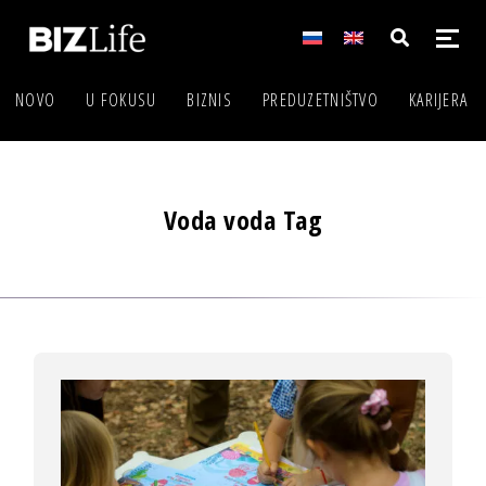
NOVO
U FOKUSU
BIZNIS
PREDUZETNIŠTVO
KARIJERA
Voda voda Tag