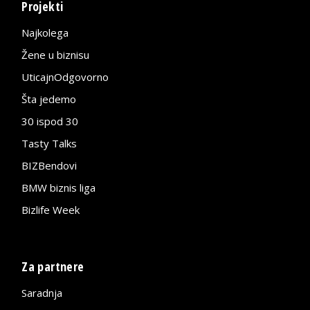
Projekti
Najkolega
Žene u biznisu
UticajnOdgovorno
Šta jedemo
30 ispod 30
Tasty Talks
BIZBendovi
BMW biznis liga
Bizlife Week
Za partnere
Saradnja