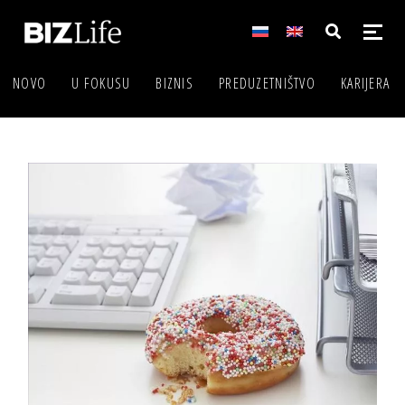
NOVO
U FOKUSU
BIZNIS
PREDUZETNIŠTVO
KARIJERA