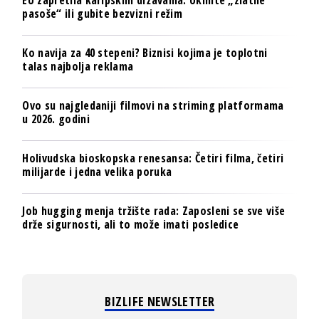
pasoše“ ili gubite bezvizni režim
Ko navija za 40 stepeni? Biznisi kojima je toplotni
talas najbolja reklama
Ovo su najgledaniji filmovi na striming platformama
u 2026. godini
Holivudska bioskopska renesansa: Četiri filma, četiri
milijarde i jedna velika poruka
Job hugging menja tržište rada: Zaposleni se sve više
drže sigurnosti, ali to može imati posledice
BIZLIFE NEWSLETTER