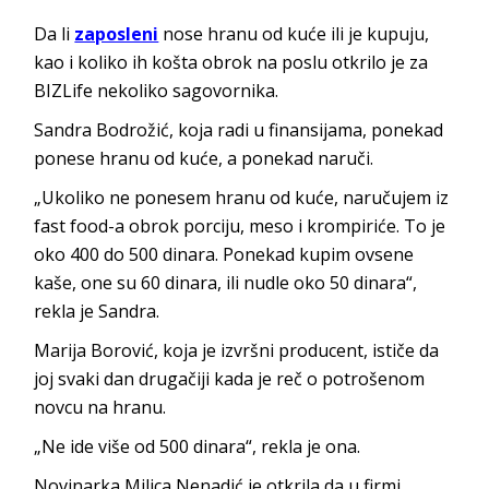
Da li
zaposleni
nose hranu od kuće ili je kupuju,
kao i koliko ih košta obrok na poslu otkrilo je za
BIZLife nekoliko sagovornika.
Sandra Bodrožić, koja radi u finansijama, ponekad
ponese hranu od kuće, a ponekad naruči.
„Ukoliko ne ponesem hranu od kuće, naručujem iz
fast food-a obrok porciju, meso i krompiriće. To je
oko 400 do 500 dinara. Ponekad kupim ovsene
kaše, one su 60 dinara, ili nudle oko 50 dinara“,
rekla je Sandra.
Marija Borović, koja je izvršni producent, ističe da
joj svaki dan drugačiji kada je reč o potrošenom
novcu na hranu.
„Ne ide više od 500 dinara“, rekla je ona.
Novinarka Milica Nenadić je otkrila da u firmi