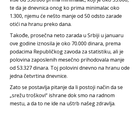
te da je dnevnica onog ko prima minimalac oko
1.300, njemu će nešto manje od 50 odsto zarade
otići na hranu preko dana.
Takođe, prosečna neto zarada u Srbiji u januaru
ove godine iznosila je oko 70.000 dinara, prema
podacima Republičkog zavoda za statistiku, ali je
polovina zaposlenih mesečno prihodovala manje
od 53.327 dinara. Toj polovini dnevno na hranu ode
jedna četvrtina dnevnice.
Zato se postavlja pitanje da li postoji način da se
„srežu troškovi“ ishrane dok smo na radnom
mestu, a da to ne ide na uštrb našeg zdravlja.