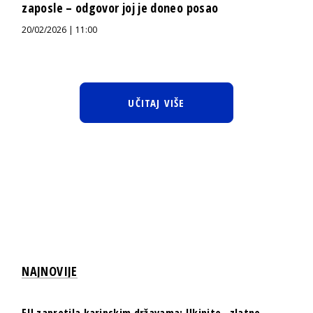
zaposle – odgovor joj je doneo posao
20/02/2026 | 11:00
UČITAJ VIŠE
NAJNOVIJE
EU zapretila karipskim državama: Ukinite „zlatne