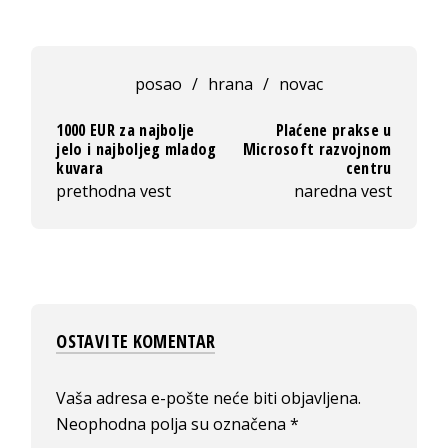
posao
/
hrana
/
novac
1000 EUR za najbolje
Plaćene prakse u
jelo i najboljeg mladog
Microsoft razvojnom
kuvara
centru
prethodna vest
naredna vest
OSTAVITE KOMENTAR
Vaša adresa e-pošte neće biti objavljena.
Neophodna polja su označena
*