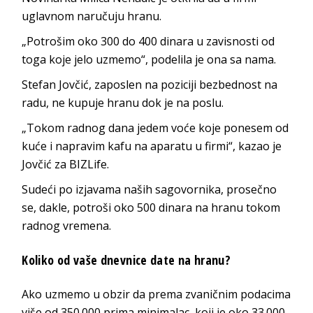
uglavnom naručuju hranu.
„Potrošim oko 300 do 400 dinara u zavisnosti od
toga koje jelo uzmemo“, podelila je ona sa nama.
Stefan Jovčić, zaposlen na poziciji bezbednost na
radu, ne kupuje hranu dok je na poslu.
„Tokom radnog dana jedem voće koje ponesem od
kuće i napravim kafu na aparatu u firmi“, kazao je
Jovčić za BIZLife.
Sudeći po izjavama naših sagovornika, prosečno
se, dakle, potroši oko 500 dinara na hranu tokom
radnog vremena.
Koliko od vaše dnevnice date na hranu?
Ako uzmemo u obzir da prema zvaničnim podacima
više od 350.000 prima minimalac, koji je oko 33.000,