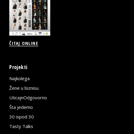
ČITAJ ONLINE
Projekti
Najkolega
Žene u biznisu
UticajnOdgovorno
Šta jedemo
30 ispod 30
Tasty Talks