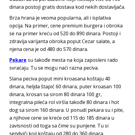
dinara postoji gratis dostava kod nekih dostavljača.
Brza hrana je veoma popularna, ali i isplativa
opcija. Na primer, cene premium burgera i obroka
se na primer kreću od 520 do 890 dinara. Postoji i
zdravija varijanta obroka poput Cezar salate, a
njena cena je od 480 do 570 dinara.
Pekare
su takođe mesta na koja zaposleni rado
svraćaju. Tu se mogu naći razna peciva.
Slana peciva poput mini kroasana koštaju 40
dinara, heljda štapić 60 dinara, puter kroasan 100
dinara, krosan sa sirom 80 dinara 100 gr,
integralna pileća rol viršla takođe 80 dinara i hot
dog sa sirom 160 dinara. U ponudi pekara su i pite,
a njihove cene se kreće od 115 do 185 dinara u
zavisnosti od toga sa čime su punjene. Tu si
sendviči koji koštaju od 280 do 360 dinara.