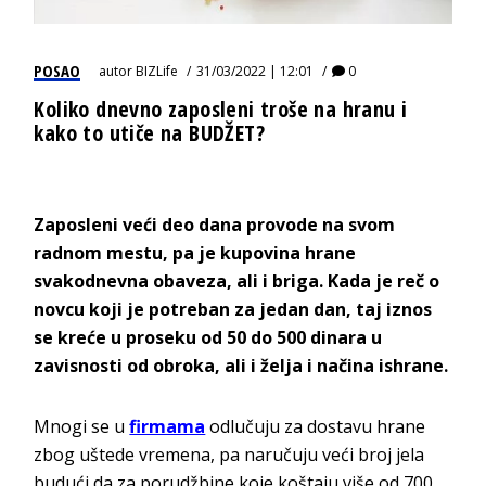
POSAO
autor
BIZLife
31/03/2022 | 12:01
0
Koliko dnevno zaposleni troše na hranu i
kako to utiče na BUDŽET?
Zaposleni veći deo dana provode na svom
radnom mestu, pa je kupovina hrane
svakodnevna obaveza, ali i briga. Kada je reč o
novcu koji je potreban za jedan dan, taj iznos
se kreće u proseku od 50 do 500 dinara u
zavisnosti od obroka, ali i želja i načina ishrane.
Mnogi se u
firmama
odlučuju za dostavu hrane
zbog uštede vremena, pa naručuju veći broj jela
budući da za porudžbine koje koštaju više od 700