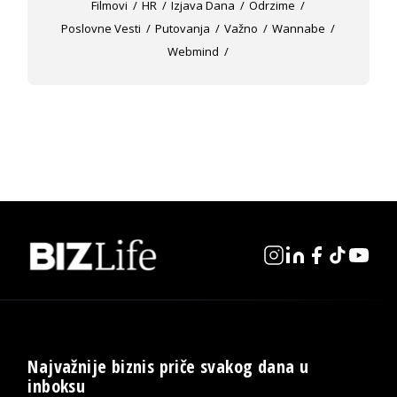
Filmovi
HR
Izjava Dana
Odrzime
Poslovne Vesti
Putovanja
Važno
Wannabe
Webmind
Najvažnije biznis priče svakog dana u
inboksu