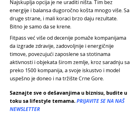
Najskuplja opcija je ne uraditi ništa. Tim bez
energije i balansa dugoročno košta mnogo više. Sa
druge strane, i mali koraci brzo daju rezultate.
Bitno je samo da
se krene.
Fitpass
već više od decenije pomaže kompanijama
da izgrade zdravije, zadovoljnije i energičnije
timove, povezujući zaposlene sa stotinama
aktivnosti i objekata širom zemlje, kroz saradnju sa
preko 1500 kompanija, a svoje iskustvo i model
uspešno je doneo i na tržište Cr
ne Gore.
Saznajte sve o dešavanjima u biznisu, budite u
toku sa lifestyle temama.
PRIJAVITE SE NA NAŠ
NEWSLETTER