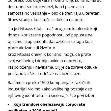
od preko 600 objekata širom Srbije, korisnicima su
dostupni i video-treninzi, kao i planovi za
samostalno vežbanje – bilo da treniraju u teretani,
fitnes studiju, kod kuće ili dok s
u na putu.
Tu je i
Fitpass Club
– naš program lojalnosti koji
donosi konkretne pogodnosti, od popusta na
opremu i suplemente do različitih usluga koje
prate aktivan stil života. A
kroz
Fitpass
dnevnik
korisnici mogu da prate
svoj
wellbeing
i dobiju uvide o napretku,
raspoloženju i navikama. Cilj je da zdrave odluke
postanu lakše – i održive na d
uže staze.
Radimo sa preko 1500 kompanija iz različitih
industrija i vidimo kako
wellbeing
postaje deo
njihovog identiteta. Tu smo najčešće p
rvi izbor.
Koji trendovi obeležavaju
corporate
wellbeing
u 2026. godini
?