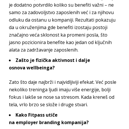
je dodatno potvrdilo koliko su benefiti važni – ne
samo za zadovoljstvo zaposlenih već i za njihovu
odluku da ostanu u kompaniji. Rezultati pokazuju
da u okruženjima gde benefiti izostaju postoji
značajno veća sklonost ka promeni posla, što
jasno pozicionira benefite kao jedan od ključnih
alata za zadržavanje z
aposlenih.
Zašto je fizička aktivnost i dalje
osnova
wellbeinga
?
Zato što daje najbrži i najvidljiviji efekat. Već posle
nekoliko treninga ljudi imaju više energije, bolji
fokus i lakše se nose sa stresom. Kada kreneš od
tela, vrlo brzo se slože i dru
ge stvari.
Kako
Fitpass
utiče
na
employer
branding
kompanija?