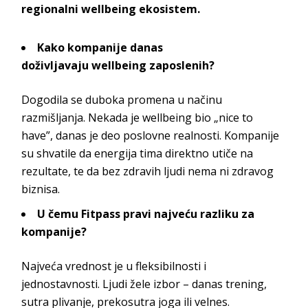
regionalni
wellbeing
ekosistem.
Kako kompanije danas
doživljavaju
wellbeing
zaposlenih?
Dogodila se duboka promena u načinu
razmišljanja. Nekada je
wellbeing
bio „nice to
have”, danas je deo poslovne realnosti. Kompanije
su shvatile da energija tima direktno utiče na
rezultate, te da bez zdravih ljudi nema ni zdravo
g
biznisa.
U čemu
Fitpass
pravi najveću razliku za
kompanije?
Najveća vrednost je u fleksibilnosti i
jednostavnosti. Ljudi žele izbor – danas trening,
sutra plivanje, prekosutra joga i
li velnes.