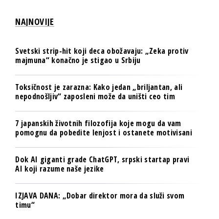
NAJNOVIJE
Svetski strip-hit koji deca obožavaju: „Zeka protiv
majmuna“ konačno je stigao u Srbiju
Toksičnost je zarazna: Kako jedan „briljantan, ali
nepodnošljiv“ zaposleni može da uništi ceo tim
7 japanskih životnih filozofija koje mogu da vam
pomognu da pobedite lenjost i ostanete motivisani
Dok AI giganti grade ChatGPT, srpski startap pravi
AI koji razume naše jezike
IZJAVA DANA: „Dobar direktor mora da služi svom
timu“