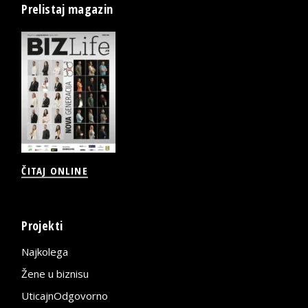
Prelistaj magazin
ČITAJ ONLINE
Projekti
Najkolega
Žene u biznisu
UticajnOdgovorno