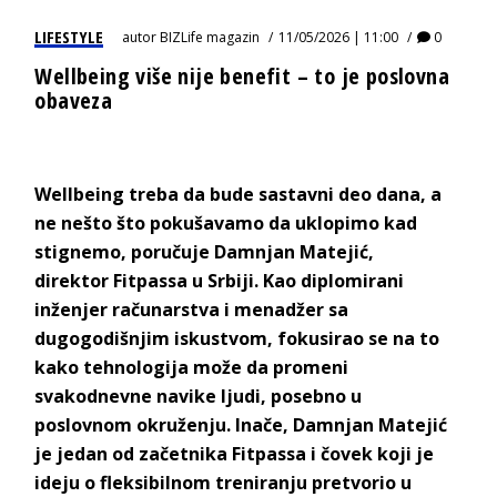
LIFESTYLE
autor
BIZLife magazin
11/05/2026 | 11:00
0
Wellbeing više nije benefit – to je poslovna
obaveza
Wellbeing
treba da bude sastavni deo dana, a
ne nešto što pokušavamo da uklopimo kad
stignemo, poručuje Damnjan Matejić,
direktor
Fitpassa
u Srbiji. Kao diplomirani
inženjer računarstva i menadžer sa
dugogodišnjim iskustvom, fokusirao se na to
kako tehnologija može da promeni
svakodnevne navike ljudi, posebno u
poslovnom okruženju. Inače, Damnjan Matejić
je jedan od začetnika
Fitpassa
i čovek koji je
ideju o fleksibilnom treniranju pretvorio u