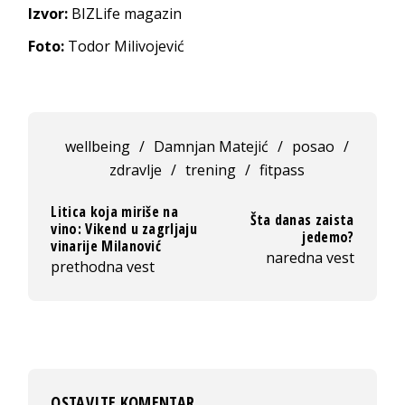
Izvor:
BIZLife magazin
Foto:
Todor Milivojević
wellbeing
/
Damnjan Matejić
/
posao
/
zdravlje
/
trening
/
fitpass
Litica koja miriše na
Šta danas zaista
vino: Vikend u zagrljaju
jedemo?
vinarije Milanović
naredna vest
prethodna vest
OSTAVITE KOMENTAR