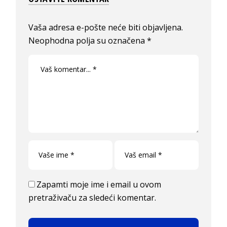
Vaša adresa e-pošte neće biti objavljena.
Neophodna polja su označena
*
Zapamti moje ime i email u ovom
pretraživaču za sledeći komentar.