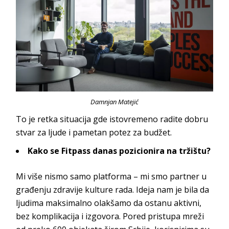
Damnjan Matejić
To je retka situacija gde istovremeno radite dobru
stvar za ljude i pametan potez
za budžet.
Kako se
Fitpass
danas pozicionira na tržištu?
Mi više nismo samo platforma – mi smo partner u
građenju zdravije kulture rada. Ideja nam je bila da
ljudima maksimalno olakšamo da ostanu aktivni,
bez komplikacija i izgovora. Pored pristupa mreži