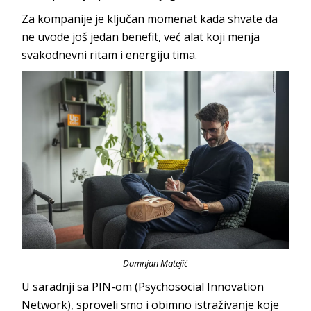
Za kompanije je ključan momenat kada shvate da
ne uvode još jedan benefit, već alat koji menja
svakodnevni ritam i ener
giju tima.
Damnjan Matejić
U saradnji sa PIN-om (
Psychosocial Innovation
Network
), sproveli smo i obimno istraživanje koje