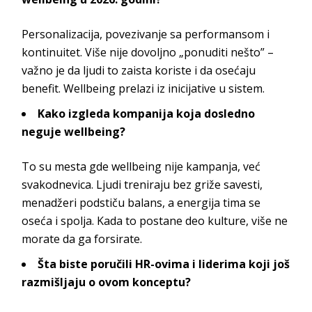
Personalizacija, povezivanje sa performansom i
kontinuitet. Više nije dovoljno „ponuditi nešto” –
važno je da ljudi to zaista koriste i da osećaju
benefit.
Wellbeing
prelazi iz inicijative
u sistem.
Kako izgleda kompanija koja dosledno
neguje
wellbeing
?
To su mesta gde
wellbeing
nije kampanja, već
svakodnevica. Ljudi treniraju bez griže savesti,
menadžeri podstiču balans, a energija tima se
oseća i spolja. Kada to postane deo kulture, više ne
morate da ga
forsirate.
Šta biste poručili HR-ovima i liderima koji još
razmišljaju o ovom konceptu?