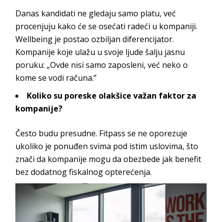
Danas kandidati ne gledaju samo platu, već
procenjuju kako će se osećati radeći u kompaniji.
Wellbeing
je postao ozbiljan diferencijator.
Kompanije koje ulažu u svoje ljude šalju jasnu
poruku: „Ovde nisi samo zaposleni, već neko o
kome se vod
i računa.”
Koliko su poreske olakšice važan faktor za
kompanije?
Često budu presudne.
Fitpass
se ne oporezuje
ukoliko je ponuđen svima pod istim uslovima, što
znači da kompanije mogu da obezbede jak benefit
bez dodatnog fiskalnog op
terećenja.