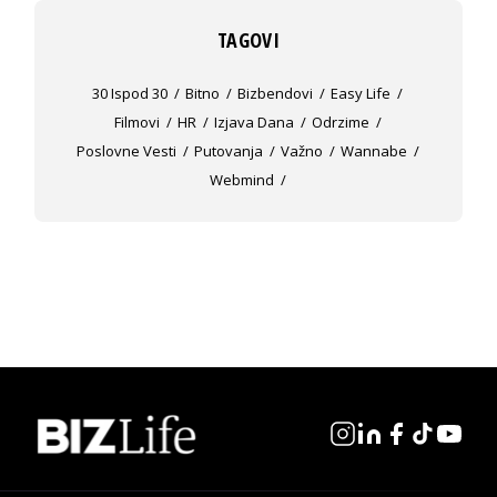
TAGOVI
30 Ispod 30
Bitno
Bizbendovi
Easy Life
Filmovi
HR
Izjava Dana
Odrzime
Poslovne Vesti
Putovanja
Važno
Wannabe
Webmind