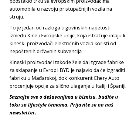
podstaklo trku sa evropskim proizvođačima
automobila u razvoju pristupačnijih vozila na
struju.
To je jedan od razloga trgovinskih napetosti
između Kine i Evropske unije, koja istražuje imaju li
kineski proizvođači električnih vozila koristi od
nepoštenih državnih subvencija.
Kineski proizvođači takođe žele da izgrade fabrike
za sklapanje u Evropi. BYD je najavio da će izgraditi
fabriku u Mađarskoj, dok konkurent Chery Auto
procenjuje opcije za slično ulaganje u Italiji i Španiji.
Saznajte sve o dešavanjima u biznisu, budite u
toku sa lifestyle temama.
Prijavite se na naš
newsletter.