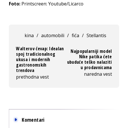
Foto:
Printscreen: Youtube/Licarco
kina
/
automobili
/
fića
/
Stellantis
Walterov ćevap: Idealan
Najpopularniji model
spoj tradicionalnog
Nike patika ćete
ukusa i modernih
ubuduće teško nalaziti
gastronomskih
u prodavnicama
trendova
naredna vest
prethodna vest
Komentari