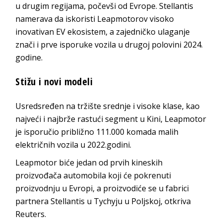
u drugim regijama, počevši od Evrope. Stellantis
namerava da iskoristi Leapmotorov visoko
inovativan EV ekosistem, a zajedničko ulaganje
znači i prve isporuke vozila u drugoj polovini 2024.
godine.
Stižu i novi modeli
Usredsređen na tržište srednje i visoke klase, kao
najveći i najbrže rastući segment u Kini, Leapmotor
je isporučio približno 111.000 komada malih
električnih vozila u 2022.godini.
Leapmotor biće jedan od prvih kineskih
proizvođača automobila koji će pokrenuti
proizvodnju u Evropi, a proizvodiće se u fabrici
partnera Stellantis u Tychyju u Poljskoj, otkriva
Reuters
.