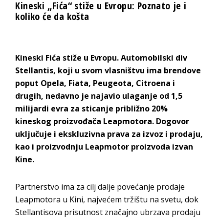
Kineski „Fića“ stiže u Evropu: Poznato je i
koliko će da košta
Kineski
Fića
stiže u Evropu. Automobilski div
Stellantis, koji u svom vlasništvu ima brendove
poput Opela, Fiata, Peugeota, Citroena i
drugih, nedavno je najavio ulaganje od 1,5
milijardi evra za sticanje približno 20%
kineskog proizvođača Leapmotora. Dogovor
uključuje i ekskluzivna prava za izvoz i prodaju,
kao i proizvodnju Leapmotor proizvoda izvan
Kine.
Partnerstvo ima za cilj dalje povećanje prodaje
Leapmotora u Kini, najvećem tržištu na svetu, dok
Stellantisova prisutnost značajno ubrzava prodaju