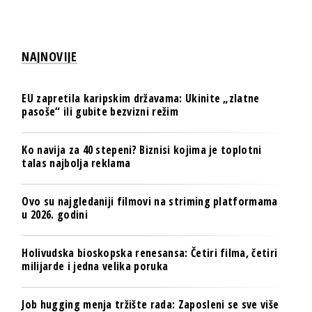
NAJNOVIJE
EU zapretila karipskim državama: Ukinite „zlatne
pasoše“ ili gubite bezvizni režim
Ko navija za 40 stepeni? Biznisi kojima je toplotni
talas najbolja reklama
Ovo su najgledaniji filmovi na striming platformama
u 2026. godini
Holivudska bioskopska renesansa: Četiri filma, četiri
milijarde i jedna velika poruka
Job hugging menja tržište rada: Zaposleni se sve više