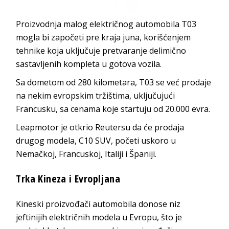
Proizvodnja malog električnog automobila T03
mogla bi započeti pre kraja juna, korišćenjem
tehnike koja uključuje pretvaranje delimično
sastavljenih kompleta u gotova vozila.
Sa dometom od 280 kilometara, T03 se već prodaje
na nekim evropskim tržištima, uključujući
Francusku, sa cenama koje startuju od 20.000 evra.
Leapmotor je otkrio Reutersu da će prodaja
drugog modela, C10 SUV, početi uskoro u
Nemačkoj, Francuskoj, Italiji i Španiji.
Trka Kineza i Evropljana
Kineski proizvođači automobila donose niz
jeftinijih električnih modela u Evropu, što je