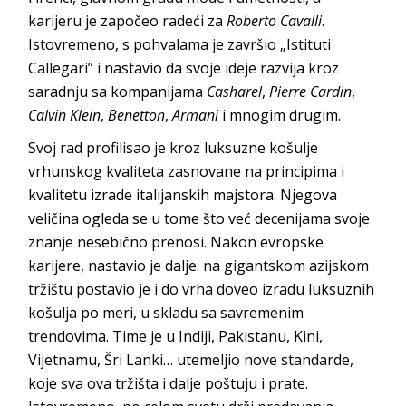
karijeru je započeo radeći za
Roberto Cavalli
.
Istovremeno, s pohvalama je završio „Istituti
Callegari” i nastavio da svoje ideje razvija kroz
saradnju sa kompanijama
Casharel
,
Pierre Cardin
,
Calvin Klein
,
Benetton
,
Armani
i mnogim drugim.
Svoj rad profilisao je kroz luksuzne košulje
vrhunskog kvaliteta zasnovane na principima i
kvalitetu izrade italijanskih majstora. Njegova
veličina ogleda se u tome što već decenijama svoje
znanje nesebično prenosi. Nakon evropske
karijere, nastavio je dalje: na gigantskom azijskom
tržištu postavio je i do vrha doveo izradu luksuznih
košulja po meri, u skladu sa savremenim
trendovima. Time je u Indiji, Pakistanu, Kini,
Vijetnamu, Šri Lanki… utemeljio nove standarde,
koje sva ova tržišta i dalje poštuju i prate.