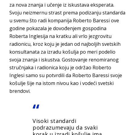
za nova znanja i učenje iz iskustava eksperata.
Svoju neizmernu strast prema podizanju standarda
u svemu što radi kompanija Roberto Baressi ove
godine pokazala je dovođenjem gospodina
Roberta Inglesija na kratku ali vrlo jezgrovitu
radionicu, kroz koju je jedan od najboljih svetskih
konsultanata za izradu košulja po meri podelio
svoja znanja i iskustva. Gostovanje renomiranog
stručnjaka i radionica koju je održao Roberto
Inglesi samo su potvrdili da Roberto Baressi svoje
košulje šije na istom nivou kao i vodeći svetski
brendovi.
Visoki standardi
podrazumevaju da svaki
korak u izradi košulje ima