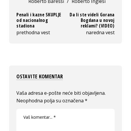
Roberto Baressi
/
Roberto Inglesi
Penali i kazne SKUPLJE
Da li ste videli Gorana
od nacionalnog
Bogdana u novoj
stadiona
reklami? (VIDEO)
prethodna vest
naredna vest
OSTAVITE KOMENTAR
Vaša adresa e-pošte neće biti objavljena.
Neophodna polja su označena
*