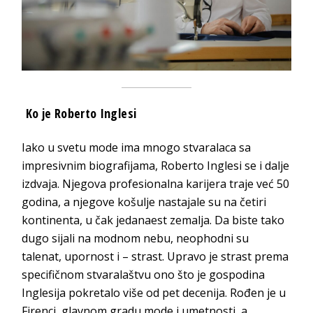
Ko je Roberto Inglesi
Iako u svetu mode ima mnogo stvaralaca sa
impresivnim biografijama, Roberto Inglesi se i dalje
izdvaja. Njegova profesionalna karijera traje već 50
godina, a njegove košulje nastajale su na četiri
kontinenta, u čak jedanaest zemalja. Da biste tako
dugo sijali na modnom nebu, neophodni su
talenat, upornost i – strast. Upravo je strast prema
specifičnom stvaralaštvu ono što je gospodina
Inglesija pokretalo više od pet decenija. Rođen je u
Firenci, glavnom gradu mode i umetnosti, a