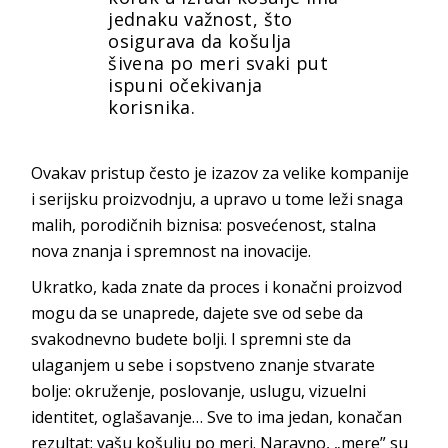
jednaku važnost, što
osigurava da košulja
šivena po meri svaki put
ispuni očekivanja
korisnika.
Ovakav pristup često je izazov za velike kompanije
i serijsku proizvodnju, a upravo u tome leži snaga
malih, porodičnih biznisa: posvećenost, stalna
nova znanja i spremnost na inovacije.
Ukratko, kada znate da proces i konačni proizvod
mogu da se unaprede, dajete sve od sebe da
svakodnevno budete bolji. I spremni ste da
ulaganjem u sebe i sopstveno znanje stvarate
bolje: okruženje, poslovanje, uslugu, vizuelni
identitet, oglašavanje… Sve to ima jedan, konačan
rezultat: vašu košulju po meri. Naravno, „mere” su