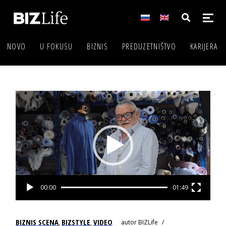
NOVO
U FOKUSU
BIZNIS
PREDUZETNIŠTVO
KARIJERA
Video
Player
00:00
01:49
BIZNIS SCENA
BIZSTYLE
VIDEO
autor
BIZLife
,
,