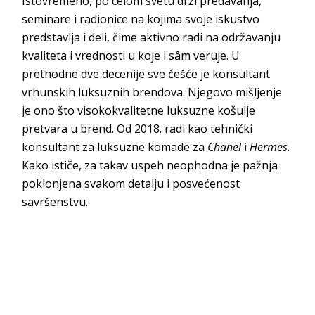
Istovremeno, po celom svetu drži predavanja,
seminare i radionice na kojima svoje iskustvo
predstavlja i deli, čime aktivno radi na održavanju
kvaliteta i vrednosti u koje i sâm veruje. U
prethodne dve decenije sve češće je konsultant
vrhunskih luksuznih brendova. Njegovo mišljenje
je ono što visokokvalitetne luksuzne košulje
pretvara u brend. Od 2018. radi kao tehnički
konsultant za luksuzne komade za
Chanel
i
Hermes
.
Kako ističe, za takav uspeh neophodna je pažnja
poklonjena svakom detalju i posvećenost
savršenstvu.