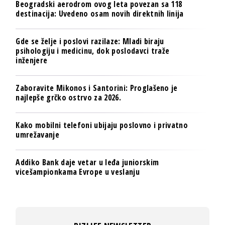
Beogradski aerodrom ovog leta povezan sa 118
destinacija: Uvedeno osam novih direktnih linija
Gde se želje i poslovi razilaze: Mladi biraju
psihologiju i medicinu, dok poslodavci traže
inženjere
Zaboravite Mikonos i Santorini: Proglašeno je
najlepše grčko ostrvo za 2026.
Kako mobilni telefoni ubijaju poslovno i privatno
umrežavanje
Addiko Bank daje vetar u leđa juniorskim
vicešampionkama Evrope u veslanju