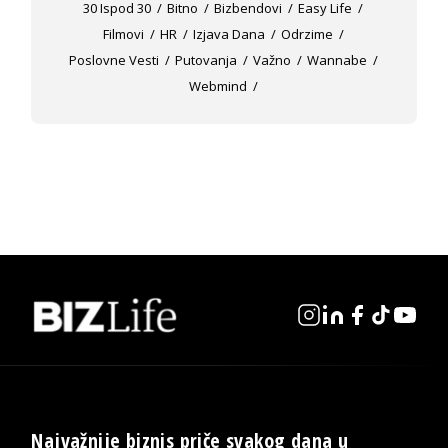
30 Ispod 30
Bitno
Bizbendovi
Easy Life
Filmovi
HR
Izjava Dana
Odrzime
Poslovne Vesti
Putovanja
Važno
Wannabe
Webmind
Najvažnije biznis priče svakog dana u