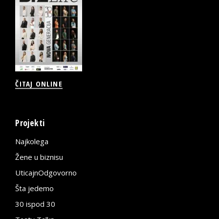
ČITAJ ONLINE
Projekti
Najkolega
Žene u biznisu
UticajnOdgovorno
Šta jedemo
30 ispod 30