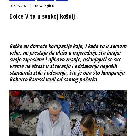
03/12/2021 | 10:14
0
Dolce Vita u svakoj košulji
Retke su domaće kompanije koje, i kada su u samom
vrhu, ne prestaju da ulažu u najvrednije što imaju:
svoje zaposlene i njihovo znanje, oslanjajući se sve
vreme na strast u stvaranju i održavanju najviših
standarda stila i odevanja, što je ono što kompaniju
Roberto Baressi vodi od samog početka