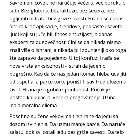
Savremeni čovek ne naručuje večeru, već poruku o
sebi. Bez glutena, bez laktoze, bez šećera, bez
ugljenih hidrata, bez griže savesti. Hrana se danas
filtrira kroz aplikacije, trendove, podkaste i savete
ljudi koji su juče bili fitnes entuzijasti, a danas
eksperti za dugovečnost. Čini se da nikada nismo
znali više o ishrani, a nikada bili zbunjeniji oko toga
šta zapravo da pojedemo. U toj konfuziji rađa se
nova vrsta anksioznosti – strah da jedemo
pogrešno. Kao da će nas jedan komad hleba udaljiti
od uspeha, a parče torte poništiti sav trud uložen u
život. Hrana je izgubila spontanost. Ručak je
postao kalkulacija. Večera pregovaranje. Užina
mala moral
na dilema.
Posebno su žene vekovima trenirane da jedu sa
dozom izvinjenja. Da uzmu manje parče. Da naruče
salatu, dok svi ostali jedu bez griže savesti. Da telo