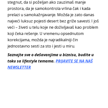
stegnut, da si poželjan ako zauzimaš manje
prostora, da je samokontrola vrlina čak i kada
prelazi u samokažnjavanje. Možda je zato danas
najveći luksuz pojesti desert bez griže savesti. I još
veći – živeti u telu koje ne doživljavaš kao problem
koji čeka rešenje. U vremenu opsednutom
korekcijama, možda je najradikalniji čin
jednostavno sesti za sto i jesti
u miru.
Saznajte sve o dešavanjima u biznisu, budite u
toku sa lifestyle temama.
PRIJAVITE SE NA NAŠ
NEWSLETTER