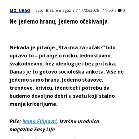
MOJ UGAO
autor
BIZLife magazin
17/05/2026 | 11:00
0
Ne jedemo hranu, jedemo očekivanja
Nekada je pitanje „Šta ima za ručak?” bilo
upravo to – pitanje o ručku. Jednostavno,
svakodnevno, bez ideologije i bez pritiska.
Danas je to gotovo sociološka anketa. Više ne
jedemo samo hranu. Jedemo stavove,
trendove, krivicu, identitet i potrebu da
budemo dovoljno dobri u svetu koji stalno
menja kr
iterijume.
Piše:
Ivana
Filipović
,
izvršna urednica
magazina
Easy Life