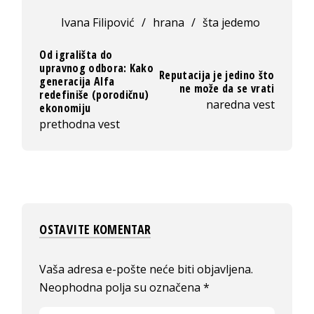
Ivana Filipović
/
hrana
/
šta jedemo
Od igrališta do
upravnog odbora: Kako
Reputacija je jedino što
generacija Alfa
ne može da se vrati
redefiniše (porodičnu)
naredna vest
ekonomiju
prethodna vest
OSTAVITE KOMENTAR
Vaša adresa e-pošte neće biti objavljena.
Neophodna polja su označena
*