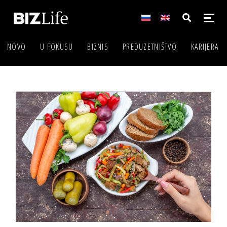
NOVO
U FOKUSU
BIZNIS
PREDUZETNIŠTVO
KARIJERA