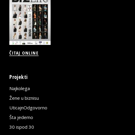
ČITAJ ONLINE
Projekti
Najkolega
Žene u biznisu
UticajnOdgovorno
Šta jedemo
30 ispod 30