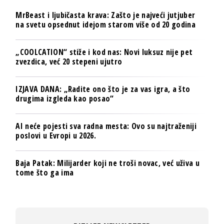
MrBeast i ljubičasta krava: Zašto je najveći jutjuber
na svetu opsednut idejom starom više od 20 godina
„COOLCATION“ stiže i kod nas: Novi luksuz nije pet
zvezdica, već 20 stepeni ujutro
IZJAVA DANA: „Radite ono što je za vas igra, a što
drugima izgleda kao posao“
AI neće pojesti sva radna mesta: Ovo su najtraženiji
poslovi u Evropi u 2026.
Baja Patak: Milijarder koji ne troši novac, već uživa u
tome što ga ima