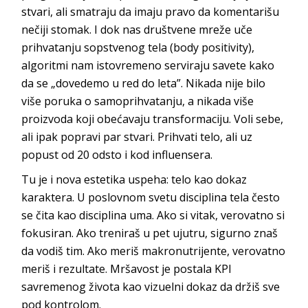
stvari, ali smatraju da imaju pravo da komentarišu
nečiji stomak. I dok nas društvene mreže uče
prihvatanju sopstvenog tela (
body positivity
),
algoritmi nam istovremeno serviraju savete kako
da se „dovedemo u red do leta”. Nikada nije bilo
više poruka o samoprihvatanju, a nikada više
proizvoda koji obećavaju transformaciju. Voli sebe,
ali ipak popravi par stvari. Prihvati telo, ali uz
popust od 20 odsto i kod in
fluensera.
Tu je i nova estetika uspeha: telo kao dokaz
karaktera. U poslovnom svetu disciplina tela često
se čita kao disciplina uma. Ako si vitak, verovatno si
fokusiran. Ako treniraš u pet ujutru, sigurno znaš
da vodiš tim. Ako meriš makronutrijente, verovatno
meriš i rezultate. Mršavost je postala KPI
savremenog života kao vizuelni dokaz da držiš sve
pod
kontrolom.