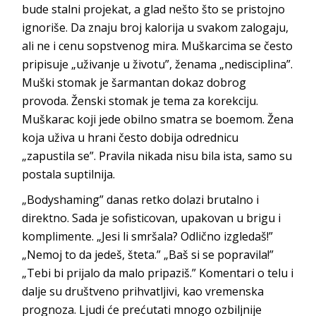
bude stalni projekat, a glad nešto što se pristojno
ignoriše. Da znaju broj kalorija u svakom zalogaju,
ali ne i cenu sopstvenog mira. Muškarcima se često
pripisuje „uživanje u životu”, ženama „nedisciplina”.
Muški stomak je šarmantan dokaz dobrog
provoda. Ženski stomak je tema za korekciju.
Muškarac koji jede obilno smatra se boemom. Žena
koja uživa u hrani često dobija odrednicu
„zapustila se”. Pravila nikada nisu bila ista, samo su
postala s
uptilnija.
„Bodyshaming” danas retko dolazi brutalno i
direktno. Sada je sofisticovan, upakovan u brigu i
komplimente. „Jesi li smršala? Odlično izgledaš!”
„Nemoj to da jedeš, šteta.” „Baš si se popravila!”
„Tebi bi prijalo da malo pripaziš.” Komentari o telu i
dalje su društveno prihvatljivi, kao vremenska
prognoza. Ljudi će prećutati mnogo ozbiljnije