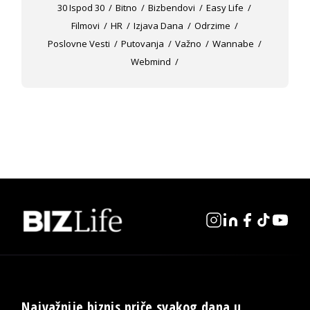
30 Ispod 30
Bitno
Bizbendovi
Easy Life
Filmovi
HR
Izjava Dana
Odrzime
Poslovne Vesti
Putovanja
Važno
Wannabe
Webmind
Najvažnije biznis priče svakog dana u