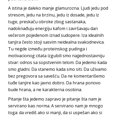
A istina je daleko manje glamurozna. Ljudi jedu pod
stresom, jedu na brzinu, jedu iz dosade, jedu iz
tuge, preskaču obroke zbog sastanaka,
nadoknađuju energiju kafom i završavaju dan
večerom pojedenom iznad sudopere. Iza idealnih
tanjira često stoji sasvim neidealna svakodnevica.
Tu negde između proteinskog pudinga i
motivacionog citata izgubili smo najjednostavniju
stvar: odnos sa sopstvenim telom. Da jedemo kada
smo gladni. Da stanemo kada smo siti. Da uživamo
bez pregovora sa savešću. Da ne komentarišemo
tuđe tanjire kao javno dobro. Da hrana ponovo
bude hrana, a ne karaktern
a osobina.
Pitanje šta jedemo zapravo je pitanje šta nam je
servirano kao norma. A servirano nam je mnogo
toga: da vrediš ako si manji, da si uspešan ako si