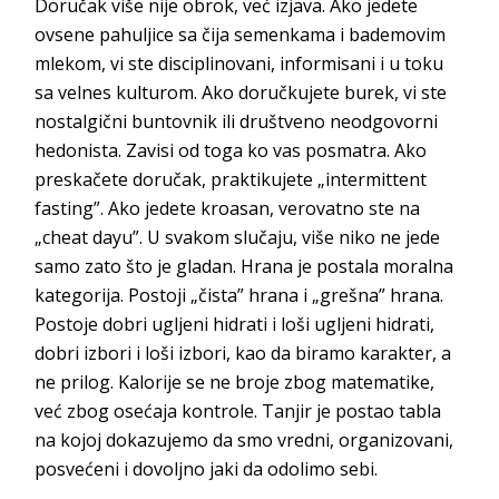
Doručak više nije obrok, već izjava. Ako jedete
ovsene pahuljice sa čija semenkama i bademovim
mlekom, vi ste disciplinovani, informisani i u toku
sa velnes kulturom. Ako doručkujete burek, vi ste
nostalgični buntovnik ili društveno neodgovorni
hedonista. Zavisi od toga ko vas posmatra. Ako
preskačete doručak, praktikujete „intermittent
fasting”. Ako jedete kroasan, verovatno ste na
„cheat dayu”. U svakom slučaju, više niko ne jede
samo zato što je gladan. Hrana je postala moralna
kategorija. Postoji „čista” hrana i „grešna” hrana.
Postoje dobri ugljeni hidrati i loši ugljeni hidrati,
dobri izbori i loši izbori, kao da biramo karakter, a
ne prilog. Kalorije se ne broje zbog matematike,
već zbog osećaja kontrole. Tanjir je postao tabla
na kojoj dokazujemo da smo vredni, organizovani,
posvećeni i dovoljno jaki da odo
limo sebi.