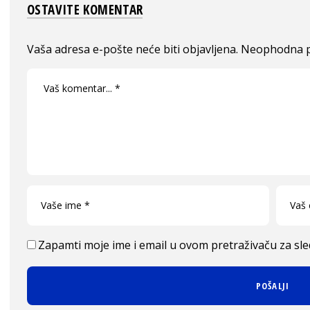
OSTAVITE KOMENTAR
Vaša adresa e-pošte neće biti objavljena.
Neophodna p
Zapamti moje ime i email u ovom pretraživaču za sl