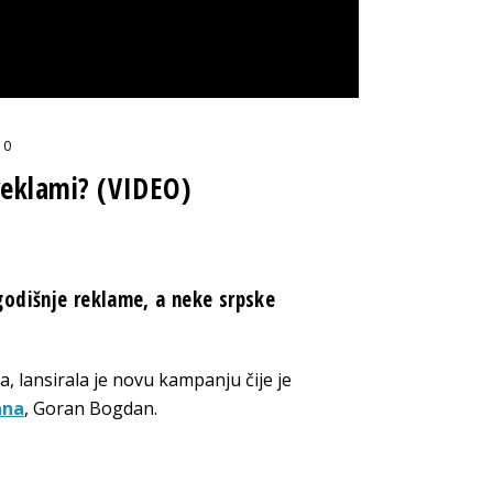
0
reklami? (VIDEO)
odišnje reklame, a neke srpske
a, lansirala je novu kampanju čije je
ana
, Goran Bogdan.