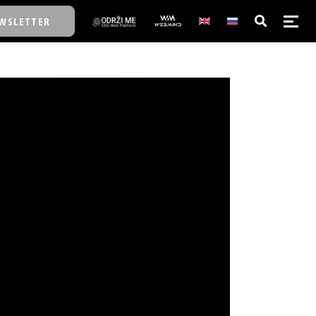
WSLETTER
E/SCHOOL
E/SCHOOL
A
A