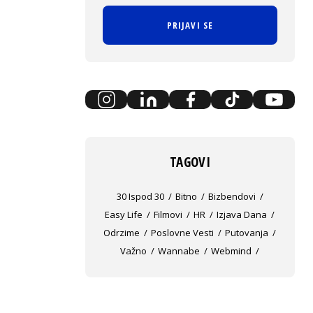
PRIJAVI SE
TAGOVI
30 Ispod 30
Bitno
Bizbendovi
Easy Life
Filmovi
HR
Izjava Dana
Odrzime
Poslovne Vesti
Putovanja
Važno
Wannabe
Webmind