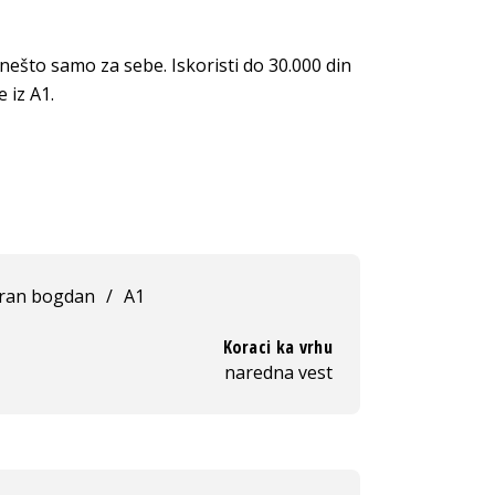
 nešto samo za sebe. Iskoristi do 30.000 din
 iz A1.
ran bogdan
/
A1
Koraci ka vrhu
naredna vest