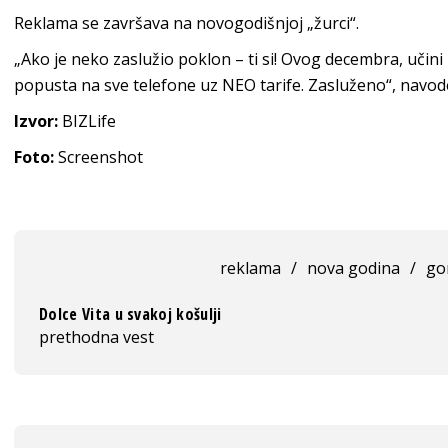
Reklama se završava na novogodišnjoj „žurci“.
„Ako je neko zaslužio poklon – ti si! Ovog decembra, učini
popusta na sve telefone uz NEO tarife. Zasluženo“, navode
Izvor:
BIZLife
Foto:
Screenshot
reklama
/
nova godina
/
go
Dolce Vita u svakoj košulji
prethodna vest