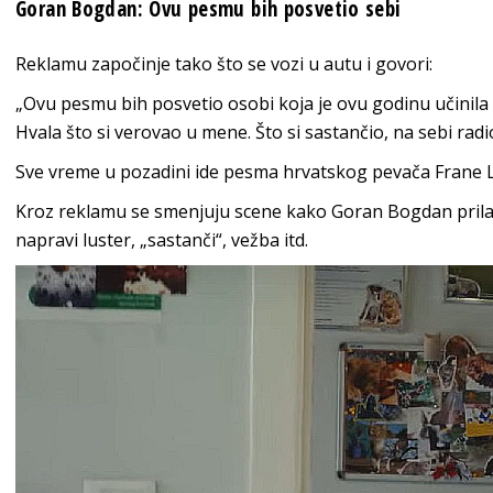
Goran Bogdan: Ovu pesmu bih posvetio sebi
Reklamu započinje tako što se vozi u autu i govori:
„Ovu pesmu bih posvetio osobi koja je ovu godinu učinila n
Hvala što si verovao u mene. Što si sastančio, na sebi radi
Sve vreme u pozadini ide pesma hrvatskog pevača Frane L
Kroz reklamu se smenjuju scene kako Goran Bogdan prilaz
napravi luster, „sastanči“, vežba itd.