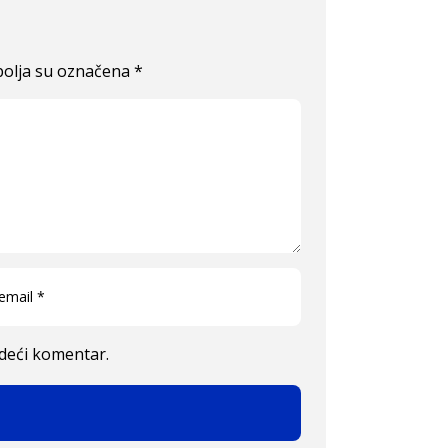
olja su označena
*
edeći komentar.