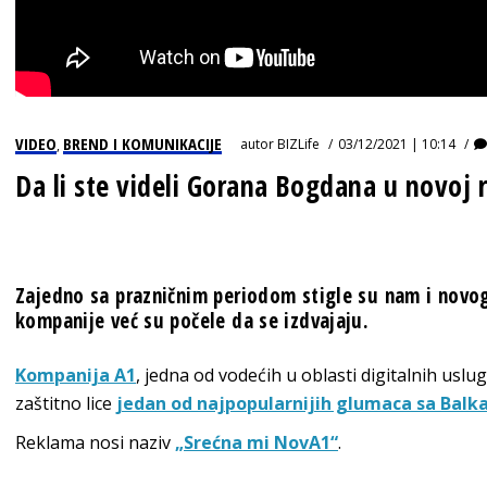
VIDEO
BREND I KOMUNIKACIJE
autor
BIZLife
03/12/2021 | 10:14
,
Da li ste videli Gorana Bogdana u novoj 
Zajedno sa prazničnim periodom stigle su nam i novog
kompanije već su počele da se izdvajaju.
Kompanija A1
, jedna od vodećih u oblasti digitalnih uslug
zaštitno lice
jedan od najpopularnijih glumaca sa Balk
Reklama nosi naziv
„Srećna mi NovA1“
.