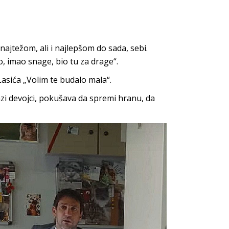
ajtežom, ali i najlepšom do sada, sebi.
o, imao snage, bio tu za drage“.
asića „Volim te budalo mala“.
i devojci, pokušava da spremi hranu, da