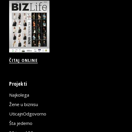
ČITAJ ONLINE
Projekti
Najkolega
Žene u biznisu
UticajnOdgovorno
Šta jedemo