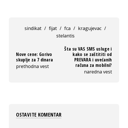
sindikat
/
fijat
/
fca
/
kragujevac
/
stelantis
Šta su VAS SMS usluge i
Nove cene: Gorivo
kako se zaštititi od
skuplje za 7 dinara
PREVARA i uvećanih
računa za mobilni?
prethodna vest
naredna vest
OSTAVITE KOMENTAR