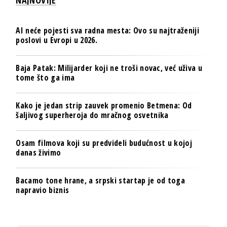
AI neće pojesti sva radna mesta: Ovo su najtraženiji
poslovi u Evropi u 2026.
Baja Patak: Milijarder koji ne troši novac, već uživa u
tome što ga ima
Kako je jedan strip zauvek promenio Betmena: Od
šaljivog superheroja do mračnog osvetnika
Osam filmova koji su predvideli budućnost u kojoj
danas živimo
Bacamo tone hrane, a srpski startap je od toga
napravio biznis