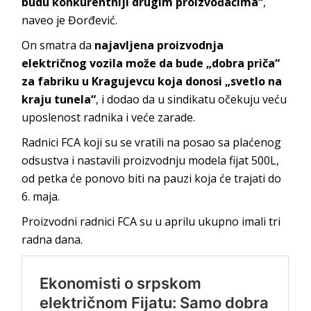
budu konkurentniji drugim proizvođačima“
,
naveo je Đorđević.
On smatra da
najavljena proizvodnja
električnog vozila može da bude „dobra priča“
za fabriku u Kragujevcu koja donosi „svetlo na
kraju tunela“
, i dodao da u sindikatu očekuju veću
uposlenost radnika i veće zarade.
Radnici FCA koji su se vratili na posao sa plaćenog
odsustva i nastavili proizvodnju modela fijat 500L,
od petka će ponovo biti na pauzi koja će trajati do
6. maja.
Proizvodni radnici FCA su u aprilu ukupno imali tri
radna dana.