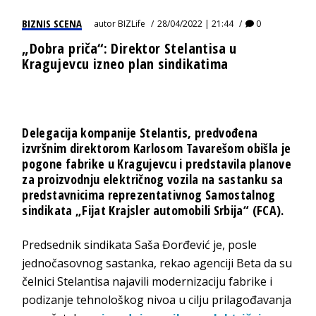
BIZNIS SCENA
autor
BIZLife
28/04/2022 | 21:44
0
„Dobra priča“: Direktor Stelantisa u
Kragujevcu izneo plan sindikatima
Delegacija kompanije Stelantis, predvođena
izvršnim direktorom Karlosom Tavarešom obišla je
pogone fabrike u Kragujevcu i predstavila planove
za proizvodnju električnog vozila na sastanku sa
predstavnicima reprezentativnog Samostalnog
sindikata „Fijat Krajsler automobili Srbija“ (FCA).
Predsednik sindikata Saša Đorđević je, posle
jednočasovnog sastanka, rekao agenciji Beta da su
čelnici Stelantisa najavili modernizaciju fabrike i
podizanje tehnološkog nivoa u cilju prilagođavanja