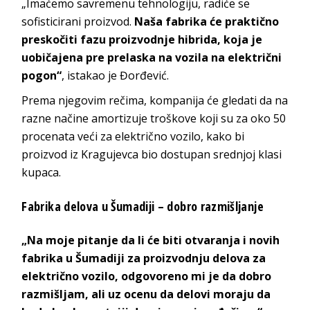
„Imaćemo savremenu tehnologiju, radiće se
sofisticirani proizvod.
Naša fabrika će praktično
preskočiti fazu proizvodnje hibrida, koja je
uobičajena pre prelaska na vozila na električni
pogon“
, istakao je Đorđević.
Prema njegovim rečima, kompanija će gledati da na
razne načine amortizuje troškove koji su za oko 50
procenata veći za električno vozilo, kako bi
proizvod iz Kragujevca bio dostupan srednjoj klasi
kupaca.
Fabrika delova u Šumadiji – dobro razmišljanje
„Na moje pitanje da li će biti otvaranja i novih
fabrika u Šumadiji za proizvodnju delova za
električno vozilo, odgovoreno mi je da dobro
razmišljam, ali uz ocenu da delovi moraju da