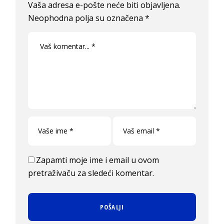
Vaša adresa e-pošte neće biti objavljena.
Neophodna polja su označena
*
Zapamti moje ime i email u ovom
pretraživaču za sledeći komentar.