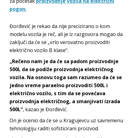
za početak
proizvodnje vozila na električni
pogon.
Đorđević je rekao da nije precizirano o kom
modelu vozila je reč, ali je iz razgovora mogao da
zaključi da će se „vrlo verovatno proizvoditi
električno vozilo B klase“.
„Rečeno nam je da će sa padom proizvodnje
500L da se podiže proizvodnja električnog
vozila. Na osnovu toga sam razumeo da će se
jedno vreme paraelno proizvoditi 500L i
električno vozilo, s tim da se povećava
proizvodnja električnog, a smanjivati izrada
500L“
, kazao je Đorđević.
On je ocenio da će se u Kragujevcu uz savremenu
tehnologiju raditi sofsticirani proizvod.